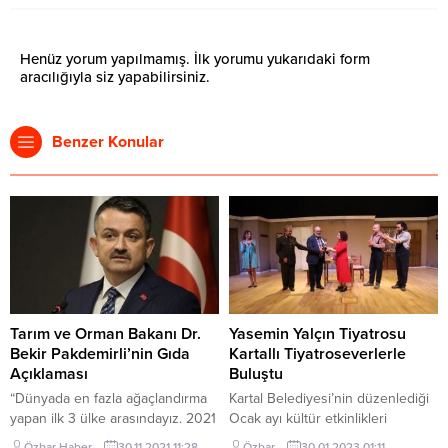
Henüz yorum yapılmamış. İlk yorumu yukarıdaki form
aracılığıyla siz yapabilirsiniz.
Benzer Konular
Tarım ve Orman Bakanı Dr.
Yasemin Yalçın Tiyatrosu
Bekir Pakdemirli’nin Gıda
Kartallı Tiyatroseverlerle
Açıklaması
Buluştu
“Dünyada en fazla ağaçlandırma
Kartal Belediyesi’nin düzenlediği
yapan ilk 3 ülke arasındayız. 2021
Ocak ayı kültür etkinlikleri
sonuna kadar 252 milyon fidanı
kapsamında, “Her Şey Bedava”
Özbar Haber
30.11.2021 11:28
Özbar
30.01.2023 01:11