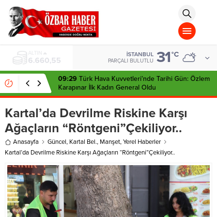
aohbet
islami
chat
omegla
türk
sohbet
31
cinsel
BIST
°C
İSTANBUL
13.779,39
sohbet
PARÇALI BULUTLU
dini
chat
09:29
Türk Hava Kuvvetleri’nde Tarihi Gün: Özlem
Karapınar İlk Kadın General Oldu
Kartal’da Devrilme Riskine Karşı
Ağaçların “Röntgeni”Çekiliyor..
Anasayfa
Güncel
,
Kartal Bel.
,
Manşet
,
Yerel Haberler
Kartal’da Devrilme Riskine Karşı Ağaçların “Röntgeni”Çekiliyor..