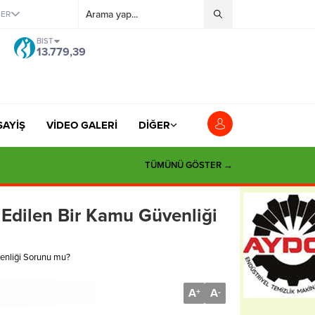
ĞER
BIST
13.779,39
SAYİŞ
VİDEO GALERİ
DİĞER
TÜMÜNÜ GÖSTER →
 Edilen Bir Kamu Güvenliği
venliği Sorunu mu?
A
A
+
-