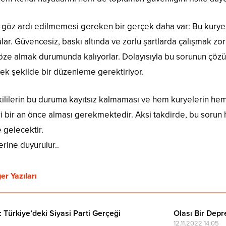
, göz ardı edilmemesi gereken bir gerçek daha var: Bu kuryel
r. Güvencesiz, baskı altında ve zorlu şartlarda çalışmak zo
 göze almak durumunda kalıyorlar. Dolayısıyla bu sorunun çö
ek şekilde bir düzenleme gerektiriyor.
kililerin bu duruma kayıtsız kalmaması ve hem kuryelerin he
ri bir an önce alması gerekmektedir. Aksi takdirde, bu soru
e gelecektir.
lerine duyurulur..
er Yazıları
: Türkiye’deki Siyasi Parti Gerçeği
Olası Bir Depr
12.11.2022 14:05