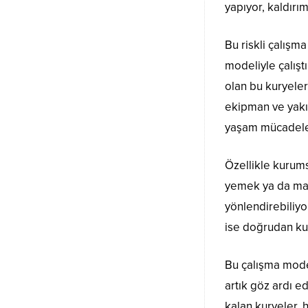
yapıyor, kaldırım
Bu riskli çalışm
modeliyle çalıştı
olan bu kuryeler
ekipman ve yakıt
yaşam mücadeles
Özellikle kurums
yemek ya da mar
yönlendirebiliyo
ise doğrudan kur
Bu çalışma model
artık göz ardı e
kalan kuryeler, 