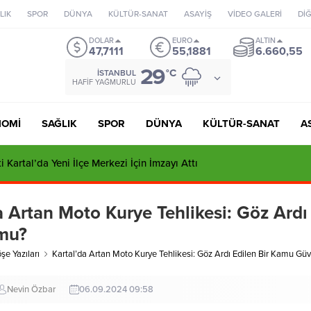
LIK
SPOR
DÜNYA
KÜLTÜR-SANAT
ASAYİŞ
VİDEO GALERİ
Dİ
DOLAR
EURO
ALTIN
47,7111
55,1881
6.660,55
29
°C
İSTANBUL
HAFIF YAĞMURLU
NOMİ
SAĞLIK
SPOR
DÜNYA
KÜLTÜR-SANAT
A
 Kartal’da Yeni İlçe Merkezi İçin İmzayı Attı
a Artan Moto Kurye Tehlikesi: Göz Ardı
mu?
şe Yazıları
Kartal’da Artan Moto Kurye Tehlikesi: Göz Ardı Edilen Bir Kamu Gü
Nevin Özbar
06.09.2024 09:58