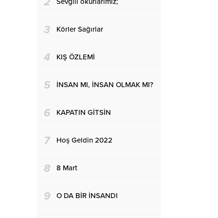
2
Sevgili okurlarımız;
3
Körler Sağırlar
4
KIŞ ÖZLEMİ
5
İNSAN MI, İNSAN OLMAK MI?
6
KAPATIN GİTSİN
7
Hoş Geldin 2022
8
8 Mart
9
O DA BİR İNSANDI