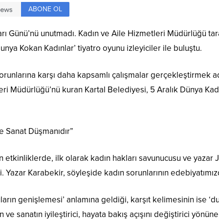
ABONE OL
ları Günü’nü unutmadı. Kadın ve Aile Hizmetleri Müdürlüğü ta
unya Kokan Kadınlar’ tiyatro oyunu izleyiciler ile buluştu.
in sorunlarına karşı daha kapsamlı çalışmalar gerçekleştirmek
leri Müdürlüğü’nü kuran Kartal Belediyesi, 5 Aralık Dünya Kad
e Sanat Düşmanıdır”
tkinliklerde, ilk olarak kadın hakları savunucusu ve yazar J
i. Yazar Karabekir, söyleşide kadın sorunlarının edebiyatımızda
ların genişlemesi’ anlamına geldiği, karşıt kelimesinin ise ‘d
ve sanatın iyileştirici, hayata bakış açışını değiştirici yönün