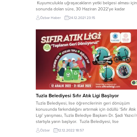
Kuyumculukla uğraşacakların yetki belgesi alması için 
sonunda dolan süre, 30 Haziran 2022’ye kadar
uzatılırken ustalık belgesi şartı da kaldırıldı. Ticaret
Özbar Haber
24.12.2021 23:15
Bakanlığı tarafından hazırlanan Kuyum Ticareti Hakkın
Yönetmelik’te Değişiklik Yapılmasına Dair Yönetmelik,
Resmi Gazetede yayımlanarak yürürlüğe girdi. Buna
göre, kuyumculuk...
Tuzla Belediyesi Sıfır Atık Ligi Başlıyor
Tuzla Belediyesi, lise öğrencilerinin geri dönüşüm
konusunda farkındalığını artırmak için ödüllü ‘Sıfır Atık
Ligi’ yarışması, Tuzla Belediye Başkanı Dr. Şadi Yazıcı’
startıyla yarın başlıyor. Tuzla Belediyesi, lise
öğrencilerinin geri dönüşüm konusunda farkındalığını
Özbar
12.12.2022 18:57
artırmak için ödüllü ‘Sıfır Atık Ligi’ yarışması düzenledi.