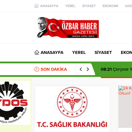
aohbet
ANASAYFA
YEREL
SİYASET
EKONOMİ
SAĞ
islami
chat
omegla
türk
sohbet
cinsel
sohbet
dini
chat
ANASAYFA
YEREL
SİYASET
EKO
SON DAKİKA
14:35
Şadi Yazıc