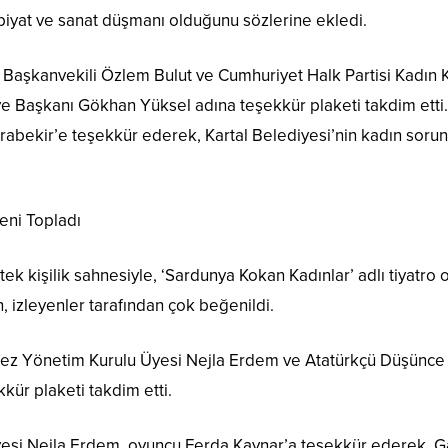
iyat ve sanat düşmanı olduğunu sözlerine ekledi.
s Başkanvekili Özlem Bulut ve Cumhuriyet Halk Partisi Kadın 
e Başkanı Gökhan Yüksel adına teşekkür plaketi takdim etti.
rabekir’e teşekkür ederek, Kartal Belediyesi’nin kadın sorun
eni Topladı
k kişilik sahnesiyle, ‘Sardunya Kokan Kadınlar’ adlı tiyatro o
n, izleyenler tarafından çok beğenildi.
ez Yönetim Kurulu Üyesi Nejla Erdem ve Atatürkçü Düşünce 
ür plaketi takdim etti.
esi Nejla Erdem, oyuncu Ferda Kaynar’a teşekkür ederek, Ga