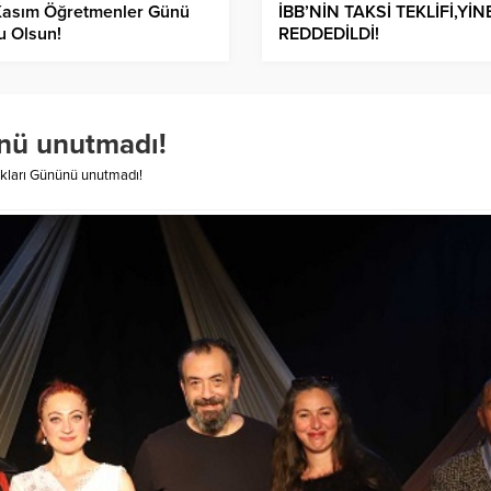
Kasım Öğretmenler Günü
İBB’NİN TAKSİ TEKLİFİ,YİN
u Olsun!
REDDEDİLDİ!
ünü unutmadı!
akları Gününü unutmadı!