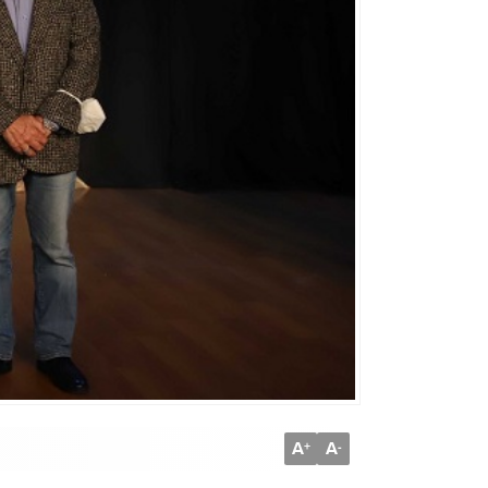
A
A
+
-