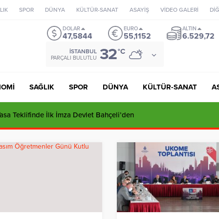
LIK
SPOR
DÜNYA
KÜLTÜR-SANAT
ASAYİŞ
VİDEO GALERİ
Dİ
DOLAR
EURO
ALTIN
47,5844
55,1152
6.529,72
32
°C
İSTANBUL
PARÇALI BULUTLU
NOMİ
SAĞLIK
SPOR
DÜNYA
KÜLTÜR-SANAT
A
ı’dan Tuzla’daki İmar İddialarına Sert Yanıt: “Tutarsızlıklar Manzume