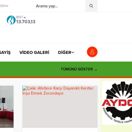
ĞER
BIST
13.703,13
SAYİŞ
VİDEO GALERİ
DİĞER
si”
TÜMÜNÜ GÖSTER →