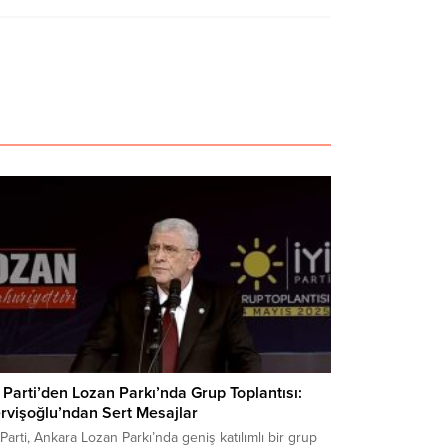
İ Parti’den Lozan Parkı’nda Grup Toplantısı:
rvişoğlu’ndan Sert Mesajlar
 Parti, Ankara Lozan Parkı’nda geniş katılımlı bir grup