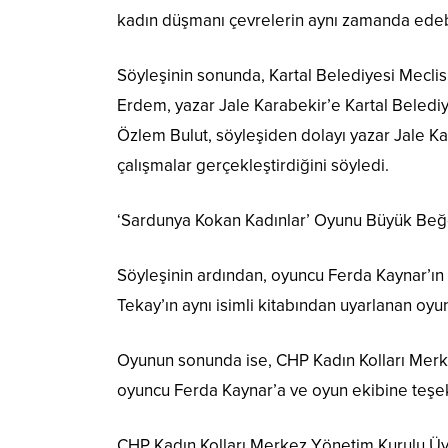
kadın düşmanı çevrelerin aynı zamanda edeb
Söyleşinin sonunda, Kartal Belediyesi Mecli
Erdem, yazar Jale Karabekir’e Kartal Belediy
Özlem Bulut, söyleşiden dolayı yazar Jale Ka
çalışmalar gerçekleştirdiğini söyledi.
‘Sardunya Kokan Kadınlar’ Oyunu Büyük Beğ
Söyleşinin ardından, oyuncu Ferda Kaynar’ın te
Tekay’ın aynı isimli kitabından uyarlanan oyu
Oyunun sonunda ise, CHP Kadın Kolları Merk
oyuncu Ferda Kaynar’a ve oyun ekibine teşekk
CHP Kadın Kolları Merkez Yönetim Kurulu Üy