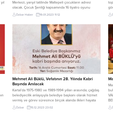
yıl
Merkezi, yarıyıl tatilinde Maltepeli çocukların adresi
top
olacak. Çocuk Şenliği kapsamında 16 tiyatro oyunu
gös
çocuklarla buluşacak. Maltepe Belediyesi yarıyıl tatilinde
par
Özbar Haber
19.01.2023 11:12
da
Maltepeli çocukları Prof.Dr.Türkan Saylan Merkezi’nde
Baş
ücretsiz düzenleyeceği ‘Çocuk Şenliği’nde konuk
ede
edecek. Maltepe Belediyesi Kültür ve Sosyal İşler
çek
Müdürlüğü’nün hazırladığı ve artık gelenekselleşen
şenlikte çocukları...
Mehmet Ali Büklü, Vefatının 28. Yılında Kabri
Ma
Başında Anılacak
Ma
Kartal’da 1975-1980 ve 1989-1994 yılları arasında; çağdaş
bul
nın
belediyecilik anlayışıyla belediye başkanı olarak hizmet
VA
vermiş ve görev süresince birçok alanda ilkleri hayata
BE
geçirmiş olan Mehmet Ali Büklü, vefatının 28. yılında
Tuz
Özbar
15.12.2023 23:02
Soğanlık Mezarlığı’ndaki kabri başında anılacak. Kartal
büy