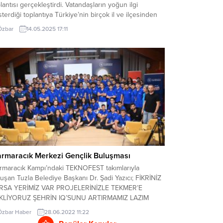
lantısı gerçekleştirdi. Vatandaşların yoğun ilgi
terdiği toplantıya Türkiye’nin birçok il ve ilçesinden
tililer katıldı. İstanbul Kartal’dan da İYİ Parti Kartal İlçe
Özbar
14.05.2025 17:11
kanlığı ve beraberindeki partililer toplantıya iştirak
rek süreci yakından takip etti. Toplantının en dikkat
en kısmı, İYİ Parti Genel Başkanı...
rmaracık Merkezi Gençlik Buluşması
rmaracık Kampı’ndaki TEKNOFEST takımlarıyla
uşan Tuzla Belediye Başkanı Dr. Şadi Yazıcı; FİKRİNİZ
RSA YERİMİZ VAR PROJELERİNİZLE TEKMER’E
KLİYORUZ ŞEHRİN IQ’SUNU ARTIRMAMIZ LAZIM
la Belediye Başkanı Dr. Şadi Yazıcı, dünyanın en
Özbar Haber
28.06.2022 11:22
ük havacılık, uzay ve teknoloji festivali olan