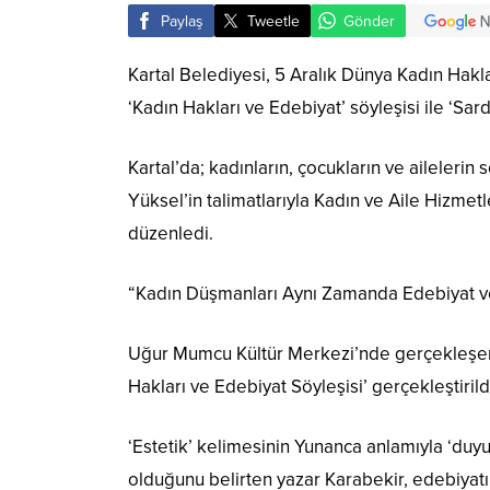
Paylaş
Tweetle
Gönder
Kartal Belediyesi, 5 Aralık Dünya Kadın Hak
‘Kadın Hakları ve Edebiyat’ söyleşisi ile ‘Sard
Kartal’da; kadınların, çocukların ve aileler
Yüksel’in talimatlarıyla Kadın ve Aile Hizmet
düzenledi.
“Kadın Düşmanları Aynı Zamanda Edebiyat v
Uğur Mumcu Kültür Merkezi’nde gerçekleşen e
Hakları ve Edebiyat Söyleşisi’ gerçekleştirild
‘Estetik’ kelimesinin Yunanca anlamıyla ‘duyu
olduğunu belirten yazar Karabekir, edebiyatın 