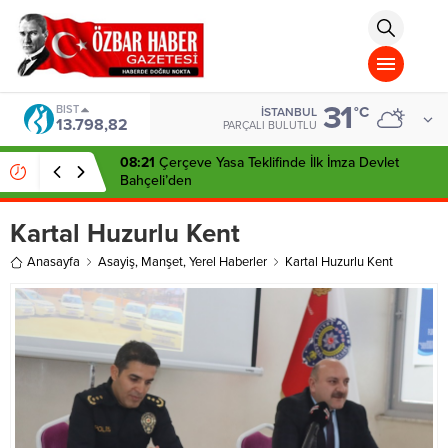
aohbet
islami
chat
omegla
türk
sohbet
31
cinsel
BIST
°C
İSTANBUL
13.798,82
sohbet
PARÇALI BULUTLU
dini
chat
08:21
Çerçeve Yasa Teklifinde İlk İmza Devlet
Bahçeli’den
Kartal Huzurlu Kent
Anasayfa
Asayiş
,
Manşet
,
Yerel Haberler
Kartal Huzurlu Kent