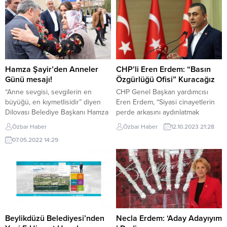
Hamza Şayir’den Anneler
CHP’li Eren Erdem: “Basın
Günü mesajı!
Özgürlüğü Ofisi” Kuracağız
“Anne sevgisi, sevgilerin en
CHP Genel Başkan yardımcısı
büyüğü, en kıymetlisidir” diyen
Eren Erdem, “Siyasi cinayetlerin
Dilovası Belediye Başkanı Hamza
perde arkasını aydınlatmak
Şayir, Anneler Günü dolayısıyla
maksadıyla gazetecilik yapan
Özbar Haber
Özbar Haber
12.10.2023 21:28
bir mesaj yayınladı. Yılın her
Tolga Şardan, Alican Uludağ;
07.05.2022 14:29
günü Anneler Günü olarak
tarikatlarla ilgili araştırmaları
kutlansa bile, onların hakkının
sebebiyle Bilal Güldem,
ödenemeyeceğini söyleyen
yolsuzlukları araştıran Seyhan
Dilovası Belediye Başkanı Hamza
Avşar, Merdan Yanardağ, Ayşenur
Şayir, mesajında, “Bugün,
Arslan ve daha niceleri…
ömrümüzün her günü başımızın
Gazeteciliğin onurunu ve
tacı olan annelerimizin günü.
şahsiyetini koruma adına
Bizleri dünyaya getiren, her...
gazetecilikte ısrar
Beylikdüzü Belediyesi’nden
Necla Erdem: ‘Aday Adayıyım
mücadelelerinde asla yalnız