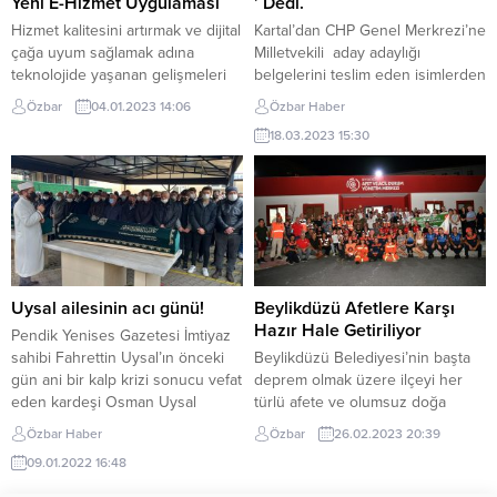
Yeni E-Hizmet Uygulaması
’ Dedi.
değillerdir. Biz,
Hizmet kalitesini artırmak ve dijital
Kartal’dan CHP Genel Merkrezi’ne
sorumluluklarımızın bilincindeyiz.
çağa uyum sağlamak adına
Milletvekili aday adaylığı
Ve...
teknolojide yaşanan gelişmeleri
belgelerini teslim eden isimlerden
kamu hizmetlerine taşımaya önem
biri de Necla Erdem oldu. Erdem,
Özbar
04.01.2023 14:06
Özbar Haber
veren Beylikdüzü Belediyesi, yeni
sosyal medya hesabından yaptığı
18.03.2023 15:30
bir dijital adım attı. Kurumsal web
paylaşımda “Başlıyoruz.” Diyerek ;
sitesine eklediği Harita Paylaşım
28. Dönem İstanbul 1. Bölgeden
Platformu sekmesiyle vatandaşlar,
Milletvekili ada adayıyım dedi.
ilçeye ait kapsamlı harita
Emekli tarih öğretmeni olan Necla
verilerine artık kolaylıkla
Erdem, hemen her fırsatta
ulaşabilecek. Dijital teknolojiye
yurdumuzun dört bir yanını
her zaman önem veren kamu
dolaşarak, kadın ve...
kurumlarından biri...
Uysal ailesinin acı günü!
Beylikdüzü Afetlere Karşı
Hazır Hale Getiriliyor
Pendik Yenises Gazetesi İmtiyaz
sahibi Fahrettin Uysal’ın önceki
Beylikdüzü Belediyesi’nin başta
gün ani bir kalp krizi sonucu vefat
deprem olmak üzere ilçeyi her
eden kardeşi Osman Uysal
türlü afete ve olumsuz doğa
Soğanlık Sefa Camiinde Öğle
koşullarına karşı hazır hale
Özbar Haber
Özbar
26.02.2023 20:39
namazına müteakip kılınan
getirmek için yaptığı çalışmalar
09.01.2022 16:48
cenaze namazı sonrası
aralıksız sürüyor. Afetlere karşı
sonsuzluğa uğurlandı Uysal
çalışmalarını afet öncesi, afet anı