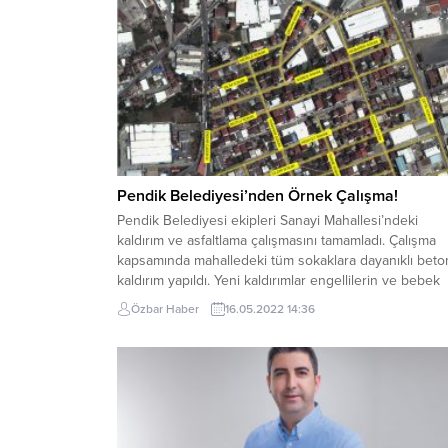
Pendik Belediyesi’nden Örnek Çalışma!
Pendik Belediyesi ekipleri Sanayi Mahallesi’ndeki
kaldırım ve asfaltlama çalışmasını tamamladı. Çalışma
kapsamında mahalledeki tüm sokaklara dayanıklı beto
kaldırım yapıldı. Yeni kaldırımlar engellilerin ve bebek
arabalarının geçebileceği şekilde inşa edildi ve kaldır
Özbar Haber
16.05.2022 14:36
yükseklikleri kısa tutuldu. Belediye ekipleri ayrıca
bölgede asfalt serimi gerçekleştirdi. Başta Gümüş ve
Hidayet Sokak olmak üzere mahallenin tüm...