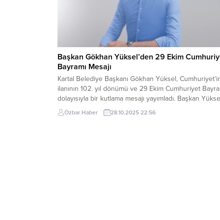
Başkan Gökhan Yüksel’den 29 Ekim Cumhuriy
Bayramı Mesajı
Kartal Belediye Başkanı Gökhan Yüksel, Cumhuriyet’i
ilanının 102. yıl dönümü ve 29 Ekim Cumhuriyet Bayr
dolayısıyla bir kutlama mesajı yayımladı. Başkan Yükse
mesajında Cumhuriyet’in bir milletin yeniden doğuşu
Özbar Haber
28.10.2025 22:56
simgelediğini vurguladı. “Cumhuriyet, Bir Milletin Yen
Doğuşudur”Başkan Gökhan Yüksel mesajında şu
ifadelere yer verdi: “Kıymetli komşularım,
Cumhuriyetimizin ilanının 102. yıl dönümünü büyük...