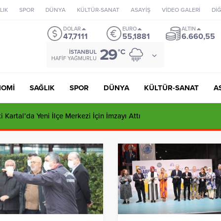
LIK
SPOR
DÜNYA
KÜLTÜR-SANAT
ASAYİŞ
VİDEO GALERİ
Dİ
DOLAR
EURO
ALTIN
47,7111
55,1881
6.660,55
29
°C
İSTANBUL
HAFIF YAĞMURLU
NOMİ
SAĞLIK
SPOR
DÜNYA
KÜLTÜR-SANAT
A
 Kuvvetleri’nde Tarihi Gün: Özlem Karapınar İlk Kadın General Oldu