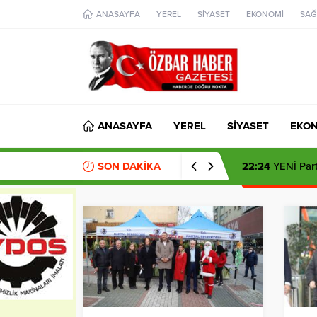
aohbet
ANASAYFA
YEREL
SİYASET
EKONOMİ
SAĞ
islami
chat
omegla
türk
sohbet
cinsel
sohbet
dini
chat
ANASAYFA
YEREL
SİYASET
EKO
SON DAKİKA
09:29
Türk Hava