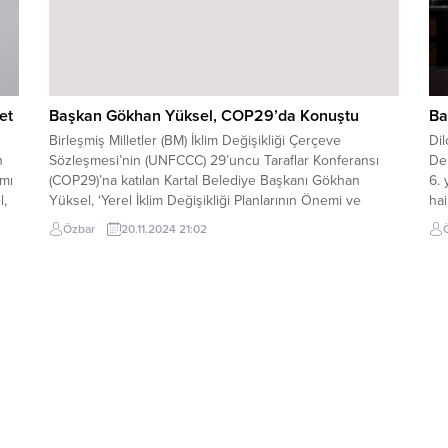
et
Başkan Gökhan Yüksel, COP29’da Konuştu
Ba
Birleşmiş Milletler (BM) İklim Değişikliği Çerçeve
Di
n
Sözleşmesi’nin (UNFCCC) 29’uncu Taraflar Konferansı
Dem
amı
(COP29)’na katılan Kartal Belediye Başkanı Gökhan
6. 
l,
Yüksel, ‘Yerel İklim Değişikliği Planlarının Önemi ve
hai
nu
Karşılaşılan Güçlükler’ konulu bir konuşma
bü
Özbar
20.11.2024 21:02
iden
gerçekleştirdi. Başkan Yüksel konuşmasında “İklim krizi,
Te
odağımızın değişmemesi gereken bir konu başlığıdır.”
bel
dedi ve Kartal’da bu bağlamda atılan önemli adımlardan
bahsetti....