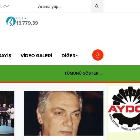
ĞER
BIST
13.779,39
SAYİŞ
VİDEO GALERİ
DİĞER
TÜMÜNÜ GÖSTER →