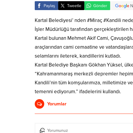
Paylaş
Tweetle
Gönder
Kartal Belediyesi’ nden #Miraç #Kandili nede
İşler Müdürlüğü tarafından gerçekleştirilen ha
Kartal bulunan Mehmet Akif Cami, Çavuşoğlu 
araçlarından cami cemaatine ve vatandaşlara
selamlarını ileterek, kandillerini kutladı.
Kartal Belediye Başkanı Gökhan Yüksel, ülke 
“Kahramanmaraş merkezli depremler hepimizi d
Kandili’nin tüm komşularımıza, milletimize v
temenni ediyorum.” ifadelerini kullandı.
Yorumlar