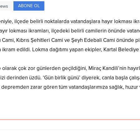
ABONE OL
niyle, ilçede belirli noktalarda vatandaşlara hayır lokması i
yır lokması ikramları, ilçedeki belirli camilerin önünde vatand
Cami, Kıbrıs Şehitleri Cami ve Şeyh Edebali Cami önünde piş
 ikram edildi. Lokma dağıtımı yapan ekipler, Kartal Belediy
olarak çok zor günlerden geçildiğini, Miraç Kandili’nin hayır
erinden üzdü. ‘Gün birlik günü’ diyerek, canla başla çalışar
e depremden zarar gören tüm vatandaşlarımıza sağlık, huzur v