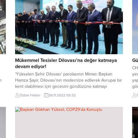
Mükemmel Tesisler Dilovası’na değer katmaya
Gü
devam ediyor!
CHP
‘Yükselen Şehir Dilovası’ parolasının Mimarı Başkan
ye
n
Hamza Şayir, Dilovası’nın modernize edilerek Avrupai bir
yap
kent olabilmesi için gecesini gündüzüne katmayı
gör
ım
sürdürüyor. Bugün açılışı yapılan Yarı Olimpik Yüzme
yap
Özbar Haber
26.11.2022 03:32
Havuzu, Köy Çocuk yerleşkesi, Seyir Terası ve aynı tesis
Baş
içerisinde yer alan büyükler ve minikler için spor
çık
aletlerinin de olduğu Çocuk Parkı Dilovası’na bambaşka...
kar