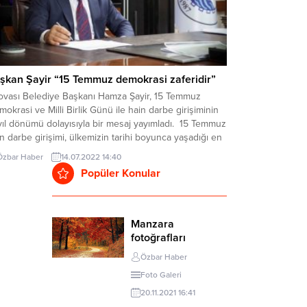
şkan Şayir “15 Temmuz demokrasi zaferidir”
lovası Belediye Başkanı Hamza Şayir, 15 Temmuz
okrasi ve Milli Birlik Günü ile hain darbe girişiminin
yıl dönümü dolayısıyla bir mesaj yayımladı. 15 Temmuz
n darbe girişimi, ülkemizin tarihi boyunca yaşadığı en
yük ihanetlerden birisi olduğunu söyleyen ve 15
Özbar Haber
14.07.2022 14:40
mmuz’u unutmadıklarını ve unutturmayacaklarını
Popüler Konular
irten Başkan Şayir, “15 Temmuz hain...
Manzara
fotoğrafları
Özbar Haber
Foto Galeri
20.11.2021 16:41