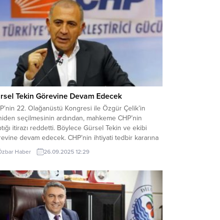
rsel Tekin Görevine Devam Edecek
’nin 22. Olağanüstü Kongresi ile Özgür Çelik’in
niden seçilmesinin ardından, mahkeme CHP’nin
tığı itirazı reddetti. Böylece Gürsel Tekin ve ekibi
evine devam edecek. CHP’nin ihtiyati tedbir kararına
tığı itiraz reddedildi. Gürsel Tekin, CHP İstanbul İl
Özbar Haber
26.09.2025 12:29
kanlığı seçimlerinde şaibe olduğuna yönelik kararın
masının ardından kayyum olarak atanmıştı. CHP ise bu
arın...