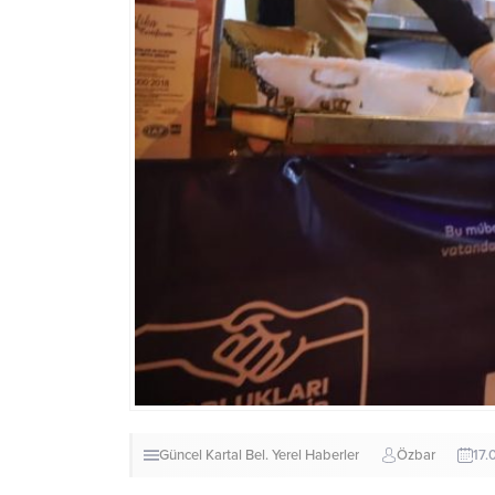
Güncel
Kartal Bel.
Yerel Haberler
Özbar
17.