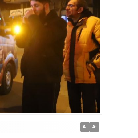
A
A
+
-