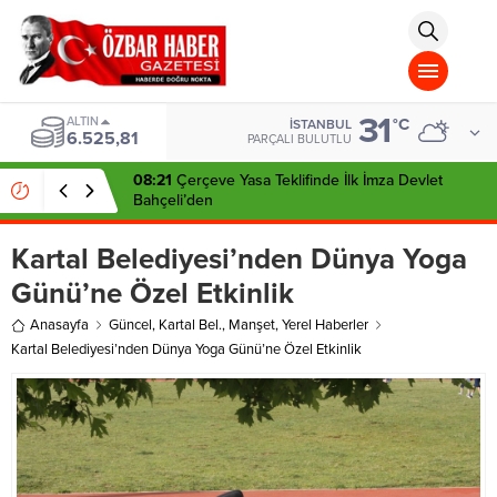
aohbet
islami
chat
omegla
türk
sohbet
31
cinsel
ALTIN
°C
İSTANBUL
6.525,81
sohbet
PARÇALI BULUTLU
dini
chat
08:21
Çerçeve Yasa Teklifinde İlk İmza Devlet
Bahçeli’den
Kartal Belediyesi’nden Dünya Yoga
Günü’ne Özel Etkinlik
Anasayfa
Güncel
,
Kartal Bel.
,
Manşet
,
Yerel Haberler
Kartal Belediyesi’nden Dünya Yoga Günü’ne Özel Etkinlik