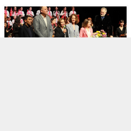
Kartal Bel.
Kültür-Sanat
Yerel Haberler
A
A
+
-
Özbar Haber
01.11.2023 11:52
ABONE OL
Kartal Belediyesi Sanat Akademisi Gençlik Senfoni