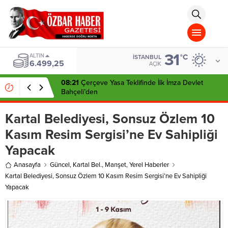
aohbet
islami
chat
omegla
türk
sohbet
31
cinsel
ALTIN
°C
İSTANBUL
6.499,25
sohbet
AÇIK
dini
chat
08:21
Çerçeve Yasa Teklifinde İlk İmza Devlet
Bahçeli’den
Kartal Belediyesi, Sonsuz Özlem 10
Kasım Resim Sergisi’ne Ev Sahipliği
Yapacak
Anasayfa
Güncel
,
Kartal Bel.
,
Manşet
,
Yerel Haberler
Kartal Belediyesi, Sonsuz Özlem 10 Kasım Resim Sergisi’ne Ev Sahipliği
Yapacak