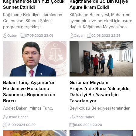
Kağıthane’de Bin Yüz Çocuk
Kağıthane’de 25 Bin Kişiye
Sünnet Ettirildi
Aşure İkram Edildi
Kâğıthane Belediyesi tarafından
Kâğıthane Belediyesi, Muharrem
Geleneksel Sünnet Şöleni
ayının birlik ve bereketi için aşure
programı gerçekleşti.
dağıttı. Kâğıthane Meydanı’nda
Kâğıthane’de ikamet eden bin
gerçekleşen programda 25 bin
Özbar
07.09.2023 23:06
Özbar
02.08.2023 22:26
100 çocuk Kâğıthane Belediyesi
vatandaş dağıtılan aşureleri tattı.
tarafından sünnet ettirildi. Sağlık
Kâğıthane’de gelenek haline
kontrollerinden geçirilip
gelen aşure programı bu yıl da
sonrasında da uzman hekimler
devam etti. Muharrem ayı vesilesi
eşliğinde sünnet olan çocuklar
ile gerçekleştirilen program
Hasbahçe’de gerçekleştirilen
kapsamında 25 bin kişiye aşure
şölende aileleriyle birlikte keyifli
ikramında bulunuldu. Ay Yıldız
vakitler geçirdi. Şölende Jonglör
desenli aşure kazanının başına...
Bakan Tunç: Ayşenur’un
Gürpınar Meydanı
ve İllüzyon gösterileri ile
Hakkını ve Hukukunu
Projesi’nde Sona Yaklaşıldı:
eğlenceli anlar yaşayan
Savunmak Boynumuzun
Daha İyi Bir Yaşam İçin
çocukların sünnet şöleninde...
Borcu
Tasarlanıyor
Adalet Bakanı Yılmaz Tunç,
Beylikdüzü Belediyesi tarafından
Ayşenur Ezgi Eygi’nin İsrail
Gürpınar, Kavaklı ve Yakuplu
Özbar Haber
Özbar Haber
askerlerince öldürülmesine ilişkin
mahallelerindeki ‘ÜçKöy Üç
13.09.2024 00:29
16.09.2024 20:20
açıklamalarda bulundu. Tunç,
Meydan’ projesinin son ayağı
“Ayşenur’un hakkını ve hukukunu
olan Gürpınar Köy İçi Meydanı,