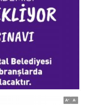
A
A
+
-