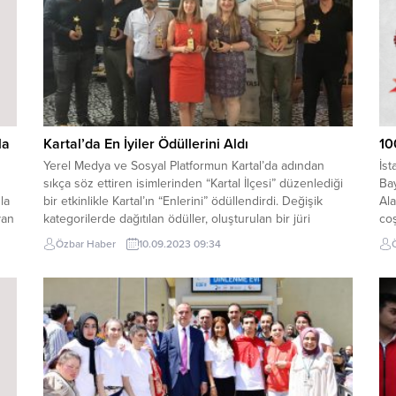
la
Kartal’da En İyiler Ödüllerini Aldı
10
Yerel Medya ve Sosyal Platformun Kartal’da adından
İs
sıkça söz ettiren isimlerinden “Kartal İlçesi” düzenlediği
Bay
la
bir etkinlikle Kartal’ın “Enlerini” ödüllendirdi. Değişik
Ala
yan
kategorilerde dağıtılan ödüller, oluşturulan bir jüri
co
ti.
tarafından son derece titiz bir çalışma ile tespit edilen
etk
Özbar Haber
10.09.2023 09:34
lü
isimlere teslim edilirken, konusunda başarılı olan ve
Mel
medya görünürlüğü ile sosyal medya platformlarını etkin
ve 
kullanan,...