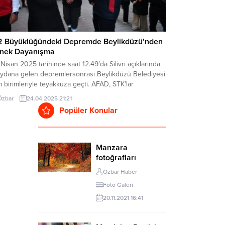
2 Büyüklüğündeki Depremde Beylikdüzü’nden
nek Dayanışma
Nisan 2025 tarihinde saat 12.49’da Silivri açıklarında
ydana gelen depremlersonrası Beylikdüzü Belediyesi
 birimleriyle teyakkuza geçti. AFAD, STK’lar
eylikdüzü Kaymakamlığı ile birlikte kriz masası
Özbar
24.04.2025 21:21
şturarak koordineli bir şekildehareket eden Belediye,
Popüler Konular
cak çorba ve yemek ikramından, barınma alanı
mininekadar vatandaşların yanında oldu. Öte yandan
likdüzü Nefes Arama Kurtarmaekipleri de olası...
Manzara
fotoğrafları
Özbar Haber
Foto Galeri
20.11.2021 16:41