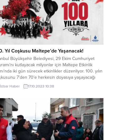
0. Yıl Coşkusu Maltepe’de Yaşanacak!
tanbul Büyükşehir Belediyesi, 29 Ekim Cumhuriyet
ramı’nı kutlayacak milyonlar için Maltepe Etkinlik
nı’nda iki gün sürecek etkinlikler düzenliyor. 100. yılın
şkusunu 7’den 70’e herkesin doyasıya yaşayacağı
inliklerin birinci günü 28 Ekim Cumartesi; Gazapizm,
Özbar Haber
17.10.2023 10:38
ike Şahin, Madrigal, Ozbi, Selçuk Balcı, Nova Norda
Kolektif İstanbul sahne alacak. 29 Ekim Pazar günü...