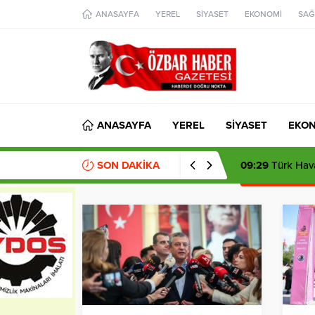
aohbet
ANASAYFA
YEREL
SİYASET
EKONOMİ
SAĞ
islami
chat
omegla
türk
sohbet
cinsel
sohbet
dini
chat
ANASAYFA
YEREL
SİYASET
EKO
SON DAKİKA
09:29
Türk Hava