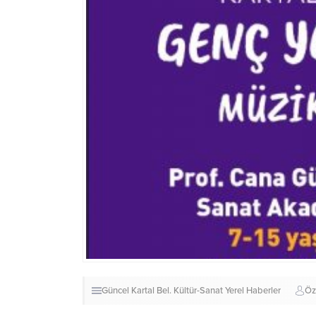
Güncel
Kartal Bel.
Kültür-Sanat
Yerel Haberler
Öz