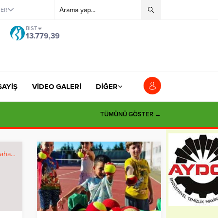
ĞER
BIST
13.779,39
SAYİŞ
VİDEO GALERİ
DİĞER
TÜMÜNÜ GÖSTER →