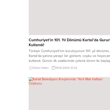
Cumhuriyet’in 101. Yıl Dönümü Kartal’da Gurur
Kutlandı!
Türkiye Cumhuriyeti’nin kuruluşunun 101. yıl dönümü,
Kartal’da şanına yaraşır bir görkem, coşku ve heyecan
kutlandı. Günün ilk saatlerinde çelenk töreni ile başla
kutlamalar, stadyumda yapılan geçit töreni ile devam et
Özbar Haber
30.10.2024 12:32
Akşam yapılan Fener Alayı ve yürüyüşün ardından ün
sanatçı Bengü sahne aldı. 29 Ekim Kutlamaları Çelenk
Töreni İle Başladı 29...