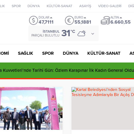
LIK
SPOR
DÜNYA
KÜLTÜR-SANAT
ASAYİŞ
VİDEO GALERİ
Dİ
DOLAR
EURO
ALTIN
47,7111
55,1881
6.660,55
31
°C
İSTANBUL
PARÇALI BULUTLU
NOMİ
SAĞLIK
SPOR
DÜNYA
KÜLTÜR-SANAT
A
 Kuvvetleri’nde Tarihi Gün: Özlem Karapınar İlk Kadın General Oldu