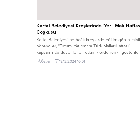
Kartal Belediyesi Kreşlerinde ‘Yerli Malı Haftas
Coşkusu
Kartal Belediyesi’ne bağlı kreşlerde eğitim gören mini
öğrenciler, “Tutum, Yatırım ve Türk MallarıHaftası”
kapsamında düzenlenen etkinliklerde renkli gösterile
eğlenceli aktivitelerle Yerli MalıHaftası’nı coşkuyla
Özbar
18.12.2024 16:01
kutladı.Minik öğrencilerden folklor gösterisi12-18 Aralı
tarihleri arasında Kartal Belediyesi hizmet binasının
meclis katında gerçekleştirilen etkinlikler,minik
öğrencilerin sergilediği yaratıcı gösterilere ev sahipliğ
yaptı. Türkiye’nin yedi bölgesine ait...