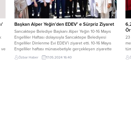
ı’
Başkan Alper Yeğin’den EDEV’ e Sürpriz Ziyaret
6,
Ör
Sancaktepe Belediye Başkanı Alper Yeğin 10-16 Mayıs
k
Engelliler Haftası dolayısıyla Sancaktepe Belediyesi
23 
Engelliler Dinlenme Evi EDEV’i ziyaret etti. 10-16 Mayıs
me
r ve
Engelliler haftası münasebetiyle gerçekleşen ziyarette
tüm
Başkan Yeğin, Müzik ve dans eğitimi alan engelli
veB
Özbar Haber
17.05.2024 16:40
k
vatandaşlarla birlikte şarkı söyleyerek renkli görüntüler
olu
oluşturdular. Ziyarette açıklamalarda bulunan Başkan
sı
Alper Yeğin, herkesin bir engelli adayı...
te
i
Bey