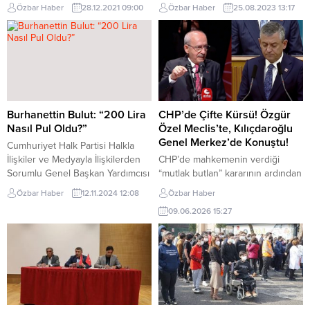
PKK/KCK, 80’inin DHKP-C,
liralık yatırımla Kemeraltı’nı ayağa
Özbar Haber
28.12.2021 09:00
Özbar Haber
25.08.2023 13:17
20’sinin MLKP, 2’sinin MKP, ayrıca
kaldıracak yenileme çalışmaları
bazılarının FETÖ ve diğer terör
için esnaf temsilcileriyle bir araya
örgütleriyle iltisaklı olduğu
geldi. Altyapı ve üstyapı
iddialarına özel teftiş başlattı. İBB
çalışmalarının hızla devam ettiğini
Başkanı Ekrem İmamoğlu bu
belirten Başkan Tunç Soyer,
duruma tepki gösterirken,
Kemeraltı anayasası niteliğinde bir
konuyla ilgili bugün bir basın
mevzuat hazırlanması gerektiğini
toplantısı düzenleyen İçişleri
de belirterek “Bu mevzuat ortak
Burhanettin Bulut: “200 Lira
CHP’de Çifte Kürsü! Özgür
Bakanı Süleyman Soylu ise
akıl ile yapılmalı ve geriye
Nasıl Pul Oldu?”
Özel Meclis’te, Kılıçdaroğlu
“Şehirlerdeki terörizmle mücadele
dönüşü...
Genel Merkez’de Konuştu!
Cumhuriyet Halk Partisi Halkla
etmeyecek miyiz? Yarın...
İlişkiler ve Medyayla İlişkilerden
CHP’de mahkemenin verdiği
Sorumlu Genel Başkan Yardımcısı
“mutlak butlan” kararının ardından
Burhanettin Bulut, 200 liranın
başlayan yönetim tartışmaları,
Özbar Haber
12.11.2024 12:08
Özbar Haber
alım gücünün 15 yılda nasıl
grup toplantısı günü yeni bir
09.06.2026 15:27
düştüğünü örnekleri ile açıkladı.
boyut kazandı. Seçilmiş Genel
CHP Genel Başkan Yardımcısı
Başkan Özgür Özel, CHP’nin
Burhanettin Bulut, “200 liranın
haftalık grup toplantısını Türkiye
satın alma gücü 15 yılda 500
Büyük Millet Meclisi’nde
ekmekten 20 ekmeğe kadar
gerçekleştirirken, mahkeme
indi” dedi. Bulut’un açıklaması
kararıyla göreve dönen Kemal
şöyle: “15 yılda vatandaşın
Kılıçdaroğlu ise CHP Genel