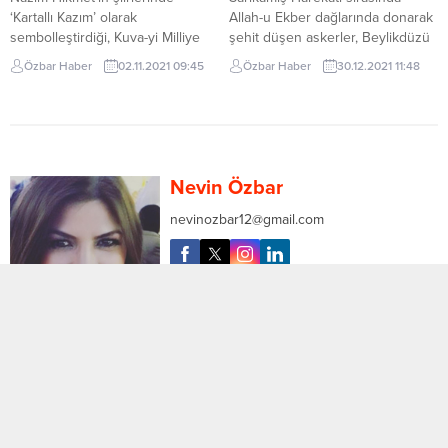
yarışmalarında il...
‘Kartallı Kazım’ olarak
Allah-u Ekber dağlarında donarak
sembolleştirdiği, Kuva-yi Milliye
şehit düşen askerler, Beylikdüzü
kahramanı İbrahim Göleber,
Belediyesi, İstanbul – Kars –
Özbar Haber
02.11.2021 09:45
Özbar Haber
30.12.2021 11:48
vefatının 61. yıl dönümünde Kartal
Ardahan – Iğdır Dernekler
Belediyesi’nin düzenlediği
Federasyonu ve Kars – Arpaçay
törenle mezarı başında anıldı.
Dernekler Federasyonu
Yayalar Mezarlığı’nda düzenlenen
tarafından düzenlenen program
anma törenine Kartal Belediye
ile Beylikdüzü’nde anıldı.
Başkanı Gökhan Yüksel, Kartal
Sarıkamış Harekatı’nın 107.
Nevin Özbar
Belediyesi Başkan Yardımcıları,
yıldönümünde donarak şehit olan
meclis üyeleri, birim müdürleri,
90 bin asker Beylikdüzü’nde
nevinozbar12@gmail.com
Göleber Ailesi ve çok sayıda
anıldı. Beylikdüzü Belediyesi,
vatandaş katıldı. Anma töreni...
İstanbul – Kars...
Demokrasi Kültürüne Yakışmayan
Çirkin Saldırılar!
Anasayfa
Köşe Yazıları