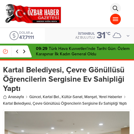
aohbet
islami
chat
omegla
türk
sohbet
31
cinsel
DOLAR
°C
İSTANBUL
47,7111
sohbet
AZ BULUTLU
dini
chat
09:29
Türk Hava Kuvvetleri’nde Tarihi Gün: Özlem
Karapınar İlk Kadın General Oldu
Kartal Belediyesi, Çevre Gönüllüsü
Öğrencilerin Sergisine Ev Sahipliği
Yaptı
Anasayfa
Güncel
,
Kartal Bel.
,
Kültür-Sanat
,
Manşet
,
Yerel Haberler
Kartal Belediyesi, Çevre Gönüllüsü Öğrencilerin Sergisine Ev Sahipliği Yaptı