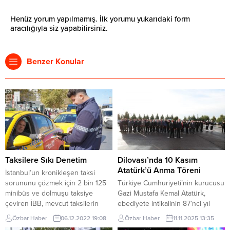
Henüz yorum yapılmamış. İlk yorumu yukarıdaki form
aracılığıyla siz yapabilirsiniz.
Benzer Konular
Taksilere Sıkı Denetim
Dilovası’nda 10 Kasım
Atatürk’ü Anma Töreni
İstanbul’un kronikleşen taksi
sorununu çözmek için 2 bin 125
Türkiye Cumhuriyeti’nin kurucusu
minibüs ve dolmuşu taksiye
Gazi Mustafa Kemal Atatürk,
çeviren İBB, mevcut taksilerin
ebediyete intikalinin 87’nci yıl
hizmet kalitesini de sıkı
dönümünde Dilovası’nda büyük
Özbar Haber
06.12.2022 19:08
Özbar Haber
11.11.2025 13:35
denetliyor. Toplu Ulaşım Hizmet
bir özlem ve minnetle anıldı. Yurt