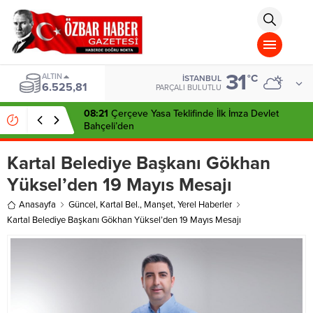
aohbet
islami
chat
omegla
türk
sohbet
31
cinsel
ALTIN
°C
İSTANBUL
6.525,81
sohbet
PARÇALI BULUTLU
dini
chat
08:21
Çerçeve Yasa Teklifinde İlk İmza Devlet
Bahçeli’den
Kartal Belediye Başkanı Gökhan
Yüksel’den 19 Mayıs Mesajı
Anasayfa
Güncel
,
Kartal Bel.
,
Manşet
,
Yerel Haberler
Kartal Belediye Başkanı Gökhan Yüksel’den 19 Mayıs Mesajı