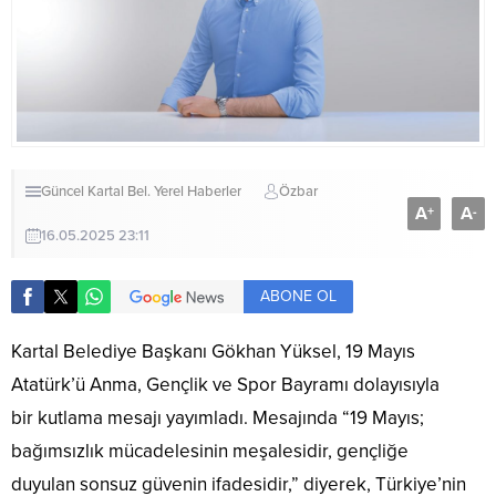
Güncel
Kartal Bel.
Yerel Haberler
Özbar
A
A
+
-
16.05.2025 23:11
ABONE OL
Kartal Belediye Başkanı Gökhan Yüksel, 19 Mayıs
Atatürk’ü Anma, Gençlik ve Spor Bayramı dolayısıyla
bir kutlama mesajı yayımladı. Mesajında “19 Mayıs;
bağımsızlık mücadelesinin meşalesidir, gençliğe
duyulan sonsuz güvenin ifadesidir,” diyerek, Türkiye’nin