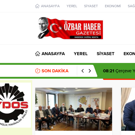
aohbet
ANASAYFA
YEREL
SİYASET
EKONOMİ
SAĞ
islami
chat
omegla
türk
sohbet
cinsel
sohbet
dini
chat
ANASAYFA
YEREL
SİYASET
EKO
SON DAKİKA
14:35
Şadi Yazıc