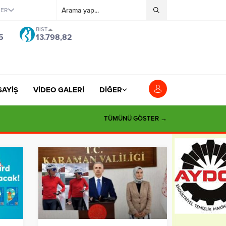
ĞER
BIST
5
13.798,82
SAYİŞ
VİDEO GALERİ
DİĞER
si”
TÜMÜNÜ GÖSTER →