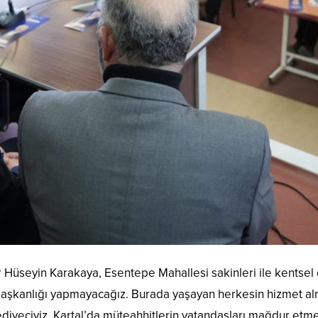
r Hüseyin Karakaya, Esentepe Mahallesi sakinleri ile kentse
 başkanlığı yapmayacağız. Burada yaşayan herkesin hizmet alm
ediyeciyiz. Kartal’da müteahhitlerin vatandaşları mağdur e