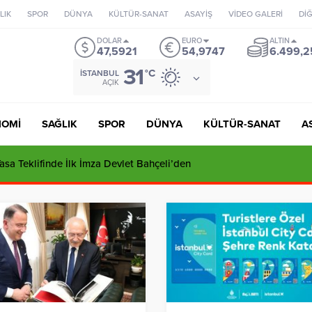
LIK
SPOR
DÜNYA
KÜLTÜR-SANAT
ASAYİŞ
VİDEO GALERİ
Dİ
DOLAR
EURO
ALTIN
47,5921
54,9747
6.499,2
31
°C
İSTANBUL
AÇIK
NOMİ
SAĞLIK
SPOR
DÜNYA
KÜLTÜR-SANAT
A
ı’dan Tuzla’daki İmar İddialarına Sert Yanıt: “Tutarsızlıklar Manzume