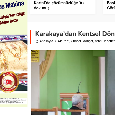
Kartal’da çözümsüzlüğe ‘Ak’
Başk
dokunuş!
Gör
Karakaya’dan Kentsel Dö
Anasayfa
Ak Parti
,
Güncel
,
Manşet
,
Yerel Haberler