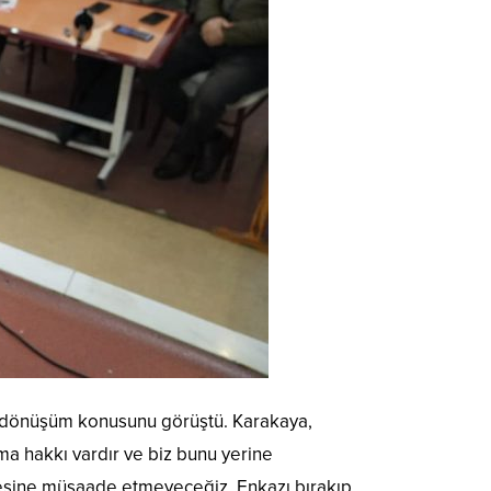
l dönüşüm konusunu görüştü. Karakaya,
a hakkı vardır ve biz bunu yerine
tmesine müsaade etmeyeceğiz. Enkazı bırakıp