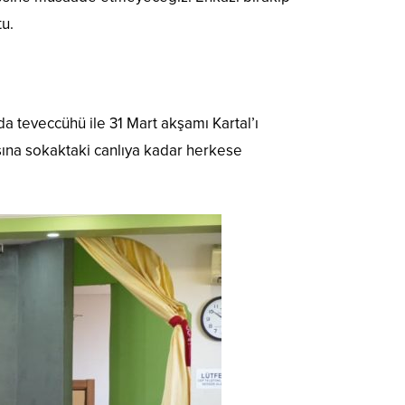
tu.
 da teveccühü ile 31 Mart akşamı Kartal’ı
lısına sokaktaki canlıya kadar herkese