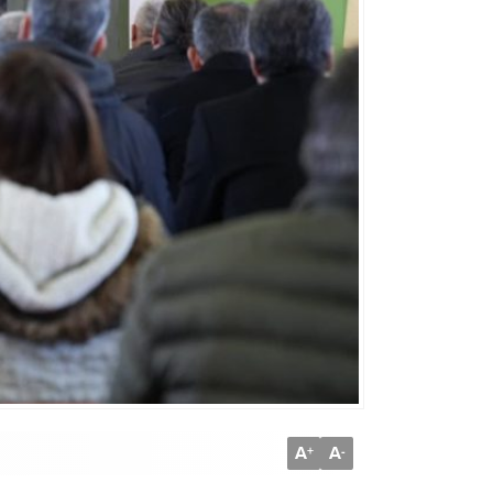
A
A
+
-