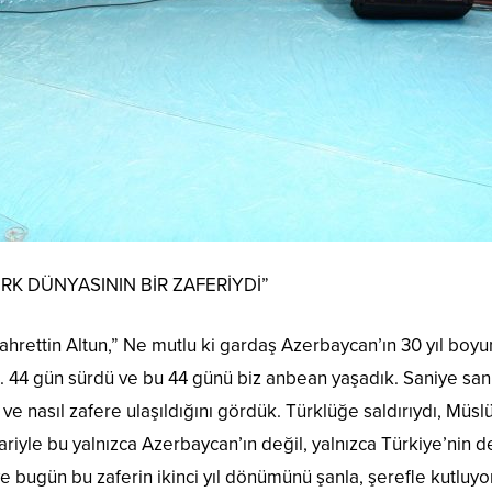
RK DÜNYASININ BİR ZAFERİYDİ”
ahrettin Altun,” Ne mutlu ki gardaş Azerbaycan’ın 30 yıl boyun
e. 44 gün sürdü ve bu 44 günü biz anbean yaşadık. Saniye san
ve nasıl zafere ulaşıldığını gördük. Türklüğe saldırıydı, Müsl
ariyle bu yalnızca Azerbaycan’ın değil, yalnızca Türkiye’nin 
ve bugün bu zaferin ikinci yıl dönümünü şanla, şerefle kutluy