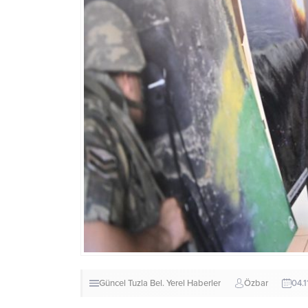
Güncel
Tuzla Bel.
Yerel Haberler
Özbar
04.1