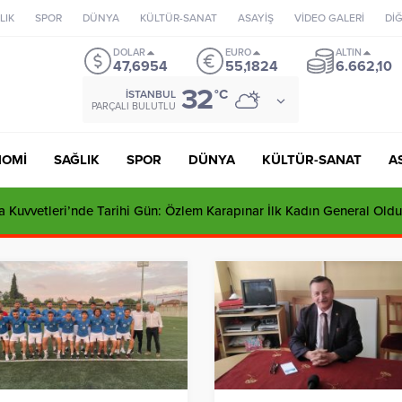
LIK
SPOR
DÜNYA
KÜLTÜR-SANAT
ASAYİŞ
VİDEO GALERİ
Dİ
DOLAR
EURO
ALTIN
47,6954
55,1824
6.662,10
32
°C
İSTANBUL
PARÇALI BULUTLU
NOMİ
SAĞLIK
SPOR
DÜNYA
KÜLTÜR-SANAT
A
 Kuvvetleri’nde Tarihi Gün: Özlem Karapınar İlk Kadın General Oldu