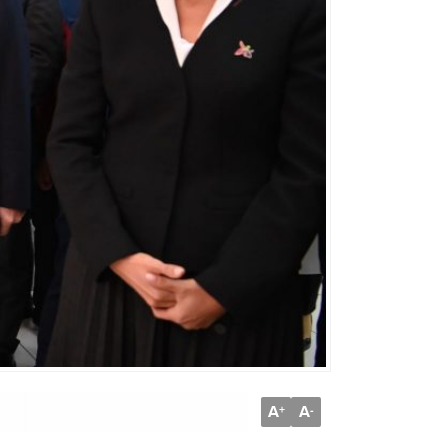
A
A
+
-