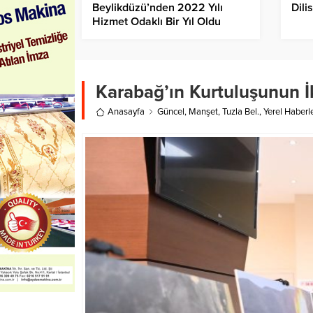
Beylikdüzü’nden 2022 Yılı
Dili
Hizmet Odaklı Bir Yıl Oldu
Karabağ’ın Kurtuluşunun İk
Anasayfa
Güncel
,
Manşet
,
Tuzla Bel.
,
Yerel Haberl