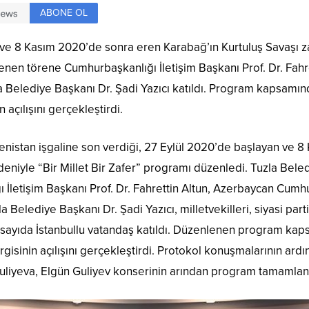
ABONE OL
ve 8 Kasım 2020’de sonra eren Karabağ’ın Kurtuluş Savaşı za
enen törene Cumhurbaşkanlığı İletişim Başkanı Prof. Dr. Fahr
elediye Başkanı Dr. Şadi Yazıcı katıldı. Program kapsamında
 açılışını gerçekleştirdi.
menistan işgaline son verdiği, 27 Eylül 2020’de başlayan ve
deniyle “Bir Millet Bir Zafer” programı düzenledi. Tuzla Bele
 İletişim Başkanı Prof. Dr. Fahrettin Altun, Azerbaycan Cum
Belediye Başkanı Dr. Şadi Yazıcı, milletvekilleri, siyasi parti
 çok sayıda İstanbullu vatandaş katıldı. Düzenlenen program kap
rgisinin açılışını gerçekleştirdi. Protokol konuşmalarının ardı
a Guliyeva, Elgün Guliyev konserinin arından program tamamla