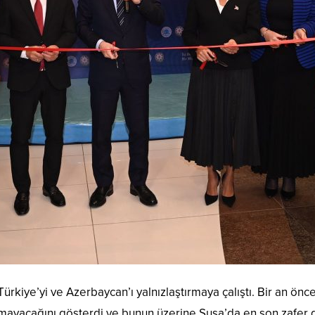
rkiye’yi ve Azerbaycan’ı yalnızlaştırmaya çalıştı. Bir an önce g
urmayacağını gösterdi ve bunun üzerine Şuşa’da en son zafer