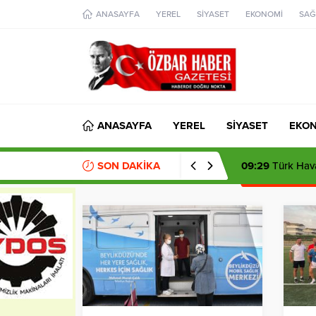
aohbet
ANASAYFA
YEREL
SİYASET
EKONOMİ
SAĞ
islami
chat
omegla
türk
sohbet
cinsel
sohbet
dini
chat
ANASAYFA
YEREL
SİYASET
EKO
SON DAKİKA
09:29
Türk Hava