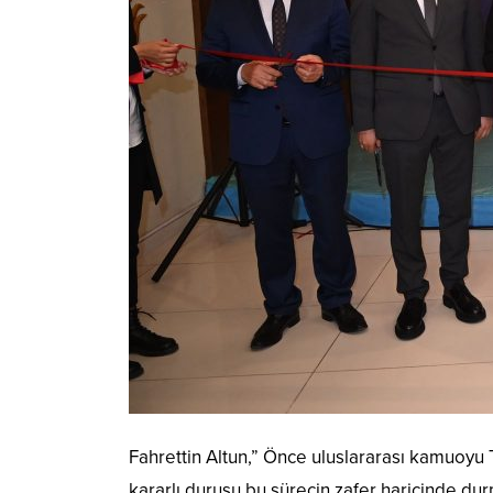
Fahrettin Altun,” Önce uluslararası kamuoyu Tü
kararlı duruşu bu sürecin zafer haricinde d