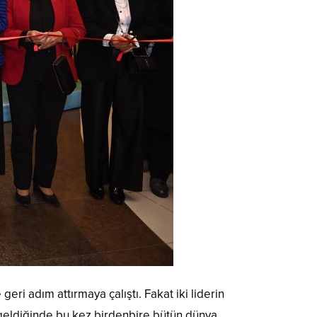
eri adım attırmaya çalıştı. Fakat iki liderin
 geldiğinde bu kez birdenbire bütün dünya