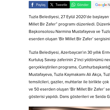
Paylaş
Tweetle
Gönder
Tuzla Belediyesi, 27 Eylül 2020’de başlayan 
Millet Bir Zafer” programı düzenledi. Düzenl
Başkonsolosu Narmina Mustafayeva ve Tuzla B
eserden oluşan ‘Bir Millet Bir Zafer’ sergisinin
Tuzla Belediyesi, Azerbaycan’ın 30 yıllık Er
Kurtuluş Savaşı zaferinin 2’inci yıldönümü ne
gerçekleştirilen programa, Cumhurbaşkanlığı
Mustafayeva, Tuzla Kaymakamı Ali Akça, Tuzla 
temsilcileri, gaziler, muhtarlar ile birlikte
ve 50 eserden oluşan ‘Bir Millet Bir Zafer’ se
gösterisi yapıldı. Dans gösterileri ve Seid