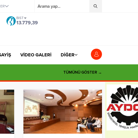
ĞER
BIST
13.779,39
SAYİŞ
VİDEO GALERİ
DİĞER
TÜMÜNÜ GÖSTER →