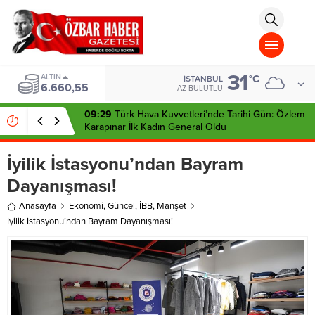
aohbet
islami
chat
omegla
türk
sohbet
31
cinsel
ALTIN
°C
İSTANBUL
6.660,55
sohbet
AZ BULUTLU
dini
chat
09:29
Türk Hava Kuvvetleri’nde Tarihi Gün: Özlem
Karapınar İlk Kadın General Oldu
İyilik İstasyonu’ndan Bayram
Dayanışması!
Anasayfa
Ekonomi
,
Güncel
,
İBB
,
Manşet
İyilik İstasyonu’ndan Bayram Dayanışması!