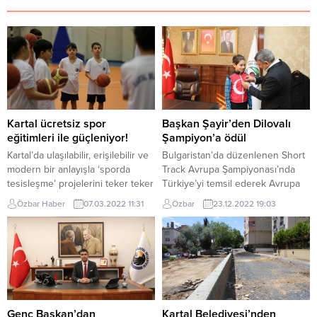
Kartal ücretsiz spor
Başkan Şayir’den Dilovalı
eğitimleri ile güçleniyor!
Şampiyon’a ödül
Kartal’da ulaşılabilir, erişilebilir ve
Bulgaristan’da düzenlenen Short
modern bir anlayışla ‘sporda
Track Avrupa Şampiyonası’nda
tesisleşme’ projelerini teker teker
Türkiye’yi temsil ederek Avrupa
hayata geçiren Kartal Belediyesi,
Şampiyonu olan Dilovalı sporcu
Özbar Haber
07.03.2022 11:31
Özbar
23.12.2022 19:03
bir yandan da çocuk ve gençlerin
Muhammet Çukan’a bir ödülde
spor ile erken yaşta tanışmalarını
Dilovası Belediye Başkanı
ve hayatlarında spora daha çok
Şayir’den. Geçtiğimiz ay
yer vermelerinin yanı sıra;
Bulgaristan’da düzenlenen Short
zamanlarını daha verimli
Track Avrupa Şampiyonası’nda
geçirmelerini sağlamak amacı ile
Türkiye’yi temsil eden 10
ücretsiz eğitimler veriyor. Kartal
yaşındaki milli sürat patenci
Belediyesi Spor İşleri...
Dilovalı Muhammet Çukan girdiği
Genç Başkan’dan
Kartal Belediyesi’nden