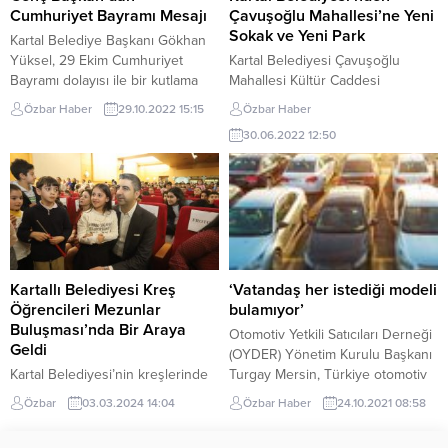
turnuvada büyük başarı elde
Cumhuriyet Bayramı Mesajı
Çavuşoğlu Mahallesi’ne Yeni
ederek Avrupa şampiyonu oldu....
Sokak ve Yeni Park
Kartal Belediye Başkanı Gökhan
Yüksel, 29 Ekim Cumhuriyet
Kartal Belediyesi Çavuşoğlu
Bayramı dolayısı ile bir kutlama
Mahallesi Kültür Caddesi
mesajı yayımladı. Başkan Yüksel,
üzerinde bulunan 1,5 dönüm
Özbar Haber
29.10.2022 15:15
Özbar Haber
29 Ekim Cumhuriyet Bayramını ve
büyüklüğündeki kamualanında,
30.06.2022 12:50
Cumhuriyet’in ilanının 99. yıl
yeni sokak açma ve park
dönümünü kutladığı mesajında şu
çalışması için düğmeye
ifadelere yer verdi: Kıymetli
bastı.Kartal Belediyesi; Çavuşoğlu
komşularım; Bugün,
Mahallesi’nin en işlek
Cumhuriyetimizin ilanının 99. yıl
caddelerinden biri olan ve
dönümünü, büyük bir sevinç ve
muhtarlığın, 3 okulun, ailesağlığı
gururla kutlamanın heyecanını
merkezinin, Çavuşoğlu Spor
yaşıyoruz. Cumhuriyet,...
Kulübü ve taksi durağının yanı
Kartallı Belediyesi Kreş
‘Vatandaş her istediği modeli
sıra; Cumartesi günleri kurulan
Öğrencileri Mezunlar
bulamıyor’
semtpazarının da olduğu Kültür...
Buluşması’nda Bir Araya
Otomotiv Yetkili Satıcıları Derneği
Geldi
(OYDER) Yönetim Kurulu Başkanı
Kartal Belediyesi’nin kreşlerinde
Turgay Mersin, Türkiye otomotiv
2019-2023 yılları arasında
pazarında tedarik noktasında
Özbar
03.03.2024 14:04
Özbar Haber
24.10.2021 08:58
öğrenim gören minik öğrenciler,
model bazında sıkıntı olduğunu
‘Mezunlar Buluşması’nda bir
ve vatandaşın her istediği modeli