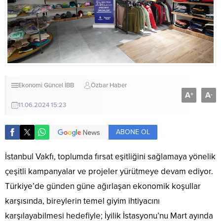
Ekonomi
Güncel
İBB
Özbar Haber
A
A
+
-
11.06.2024 15:23
ABONE OL
İstanbul Vakfı, toplumda fırsat eşitliğini sağlamaya yönelik
çeşitli kampanyalar ve projeler yürütmeye devam ediyor.
Türkiye’de günden güne ağırlaşan ekonomik koşullar
karşısında, bireylerin temel giyim ihtiyacını
karşılayabilmesi hedefiyle; İyilik İstasyonu’nu Mart ayında