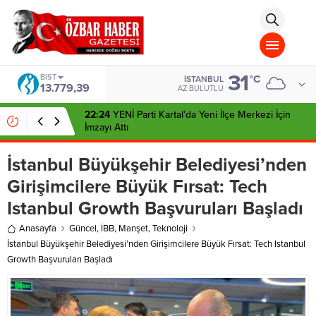
aohbet
islami
chat
omegla
türk
sohbet
31
cinsel
BIST
°C
İSTANBUL
13.779,39
sohbet
AZ BULUTLU
dini
chat
22:24
YENİ Parti Kartal’da Yeni İlçe Merkezi İçin
İmzayı Attı
İstanbul Büyükşehir Belediyesi’nden
Girişimcilere Büyük Fırsat: Tech
Istanbul Growth Başvuruları Başladı
Anasayfa
Güncel
,
İBB
,
Manşet
,
Teknoloji
İstanbul Büyükşehir Belediyesi’nden Girişimcilere Büyük Fırsat: Tech Istanbul
Growth Başvuruları Başladı