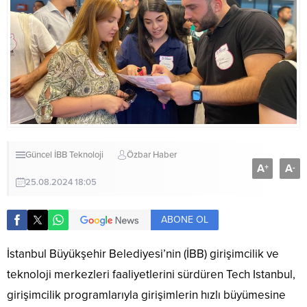
Güncel
İBB
Teknoloji
Özbar Haber
A
A
+
-
25.08.2024 18:05
ABONE OL
İstanbul Büyükşehir Belediyesi’nin (İBB) girişimcilik ve
teknoloji merkezleri faaliyetlerini sürdüren Tech Istanbul,
girişimcilik programlarıyla girişimlerin hızlı büyümesine