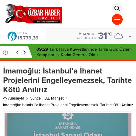
aohbet
islami
chat
omegla
türk
sohbet
31
cinsel
BIST
°C
İSTANBUL
13.779,39
sohbet
AZ BULUTLU
dini
chat
09:29
Türk Hava Kuvvetleri’nde Tarihi Gün: Özlem
Karapınar İlk Kadın General Oldu
İmamoğlu: İstanbul’a İhanet
Projelerini Engelleyemezsek, Tarihte
Kötü Anılırız
Anasayfa
Güncel
,
İBB
,
Manşet
İmamoğlu: İstanbul’a İhanet Projelerini Engelleyemezsek, Tarihte Kötü Anılırız