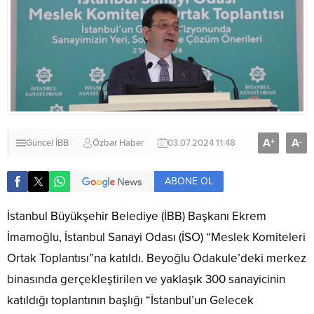
A
A
+
-
Güncel
İBB
Özbar Haber
03.07.2024 11:48
ABONE OL
İstanbul Büyükşehir Belediye (İBB) Başkanı Ekrem
İmamoğlu, İstanbul Sanayi Odası (İSO) “Meslek Komiteleri
Ortak Toplantısı”na katıldı. Beyoğlu Odakule’deki merkez
binasında gerçekleştirilen ve yaklaşık 300 sanayicinin
katıldığı toplantının başlığı “İstanbul’un Gelecek