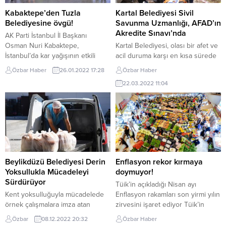
merkezinde düzenlenen
Belediye Başkanı Dr. Şadi Yazıcı,
Kabaktepe’den Tuzla
Kartal Belediyesi Sivil
programda; “Bir vatandaşımızın
başkan yardımcıları, ilgili birim
Belediyesine övgü!
Savunma Uzmanlığı, AFAD’ın
bir eksiğini gidermek bizim
müdürleri, Ağrılı Tuzla
Akredite Sınavı’nda
AK Parti İstanbul İl Başkanı
temel...
Belediyesi...
Osman Nuri Kabaktepe,
Kartal Belediyesi, olası bir afet ve
İstanbul’da kar yağışının etkili
acil duruma karşı en kısa sürede
olduğu andan itibaren kar
müdahale etmeye yönelik hazırlık
Özbar Haber
26.01.2022 17:28
Özbar Haber
temizleme çalışmalarını sürdüren
çalışmalarını sürdürüyor. Kartal
22.03.2022 11:04
Tuzla Belediyesi ekiplerine
Belediyesi, olası bir afet ve acil
teşekkür etti. Ayrıca Kabaktepe,
duruma karşı en kısa sürede
Tuzla Belediye Başkanı Dr. Şadi
müdahale etmeye yönelik hazırlık
Yazıcı ile birlikte çalışmaları
çalışmalarını sürdürüyor. Kartal
yerinde inceledi. Tuzla Belediyesi
Belediyesi Sivil Savunma
ekipleri, İstanbul’da birkaç gündür
Uzmanlığı, ilçe genelinde afet ve
etkisini gösteren kar yağışı
acil durum hazırlıklarını daha
dolayısıyla olumsuz bir...
kapsamlı...
Beylikdüzü Belediyesi Derin
Enflasyon rekor kırmaya
Yoksullukla Mücadeleyi
doymuyor!
Sürdürüyor
Tüik’in açıkladığı Nisan ayı
Kent yoksulluğuyla mücadelede
Enflasyon rakamları son yirmi yılın
örnek çalışmalara imza atan
zirvesini işaret ediyor Tüik’in
Beylikdüzü Belediyesi, sosyal
Ramazan Bayramı dolayısı ile geç
Özbar
08.12.2022 20:32
Özbar Haber
yardımlarla ihtiyaç sahibi
açıkladığı rakamlara göre