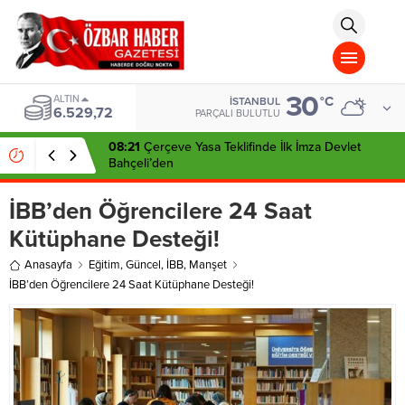
aohbet
islami
chat
omegla
türk
sohbet
30
cinsel
ALTIN
°C
İSTANBUL
6.529,72
sohbet
PARÇALI BULUTLU
dini
chat
08:21
Çerçeve Yasa Teklifinde İlk İmza Devlet
Bahçeli’den
İBB’den Öğrencilere 24 Saat
Kütüphane Desteği!
Anasayfa
Eğitim
,
Güncel
,
İBB
,
Manşet
İBB’den Öğrencilere 24 Saat Kütüphane Desteği!