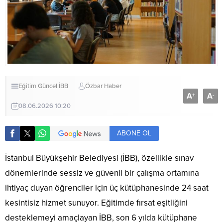
Eğitim
Güncel
İBB
Özbar Haber
A
A
+
-
08.06.2026 10:20
ABONE OL
İstanbul Büyükşehir Belediyesi (İBB), özellikle sınav
dönemlerinde sessiz ve güvenli bir çalışma ortamına
ihtiyaç duyan öğrenciler için üç kütüphanesinde 24 saat
kesintisiz hizmet sunuyor. Eğitimde fırsat eşitliğini
desteklemeyi amaçlayan İBB, son 6 yılda kütüphane