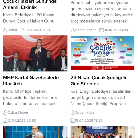
Çocuk Hakları Günü’nde
Pendik sahil yolunda meydana
Anlamlı Etkinlik
gelen kazada aşırı sürat sonucu
Kartal Belediyesi, 20 Kasım
direksiyon hakimiyetini kaybeden
Dünya Çocuk Hakları Günü
araç metrelerce sürüklenerek
kapsamında ilçedeki çocuklara
trafik ışıklarını olduğu bölgede
Özbar
21.11.2024 11:38
Özbar Haber
30.10.2021 12:41
yönelik anlamlı biretkinlik dizisi
geliş-gidiş istikametinin ortasında
düzenledi. Çocuk hakları ile ilgili
yan olarak durabildi
farkındalık oluşturmak amacıyla
yapılan etkinliklereçocuklar büyük
ilgi gösterdi.Kartal Belediyesi Kreş
Müdürlüğü tarafından 20 Kasım
Dünya Çocuk Hakları Günü’ne
dikkat çekmek veçocuklara
MHP Kartal Gazetecilerle
23 Nisan Çocuk Şenliği 5
haklarının önemini anlatmak
İftar Açtı
Gün Sürecek
amacıyla düzenlenen
Kartal MHP İlçe Teşkilatı
Kdz. Ereğli Belediyesi tarafından
etkinliklerde, çocuklar eğlenerek
gazetecilerle iftar sofrasında
bu yıl 5 gün sürecek olan 23
öğrendi.Alanında...
buluştu. İftar sofrasında çok
Nisan Çocuk Şenliği Programı
sayıda gazetecinin yanı sıra MHP
belli oldu. 23 Nisan Çarşamba
Özbar Haber
Özbar Haber
İstanbul 1. Bölge Milletvekili
günü karnaval
12.04.2023 23:53
15.04.2025 18:32
adayları da yer aldı. Kartal Şimal
niteliğinde Oyuncak Müzesi,
restoranda gerçekleşen iftar
İnönü Parkı ve Atatürk Anıtı
yemeğine Kartal MHP İlçe Başkanı
çevresinde başlayacak