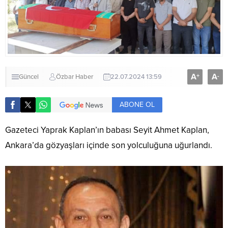
A
A
+
-
Güncel
Özbar Haber
22.07.2024 13:59
ABONE OL
Gazeteci Yaprak Kaplan’ın babası Seyit Ahmet Kaplan,
Ankara’da gözyaşları içinde son yolculuğuna uğurlandı.