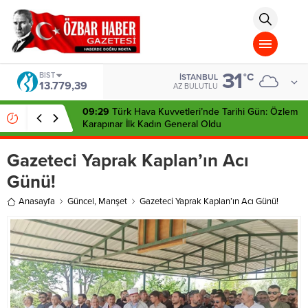
aohbet
islami
chat
omegla
türk
sohbet
31
cinsel
BIST
°C
İSTANBUL
13.779,39
sohbet
AZ BULUTLU
dini
chat
09:29
Türk Hava Kuvvetleri’nde Tarihi Gün: Özlem
Karapınar İlk Kadın General Oldu
Gazeteci Yaprak Kaplan’ın Acı
Günü!
Anasayfa
Güncel
,
Manşet
Gazeteci Yaprak Kaplan’ın Acı Günü!