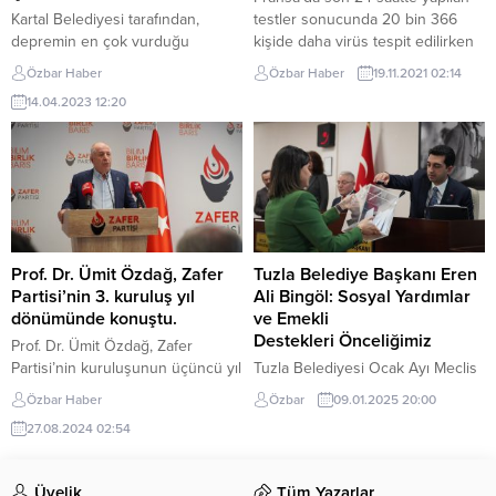
Kartal Belediyesi tarafından,
testler sonucunda 20 bin 366
depremin en çok vurduğu
kişide daha virüs tespit edilirken
illerden biri olan
57 kişi yaşamını yitirdi. Halk
Özbar Haber
Özbar Haber
19.11.2021 02:14
Hatay’da,depremzede çocuklara
Sağlığı Kurumunun açıkladığı
14.04.2023 12:20
ve ailelerine bir nebze olsun
verilere göre, son 24 saatte 57
moral verebilmek için düzenlenen
kişinin hayatını kaybetmesiyle
çocukşenlikleri tüm coşkusuyla
virüse bağlı can kaybı sayısı 118
devam ediyor. Oyun ve eğlence
bin 373’e çıktı. COVID-19
atölyeleriyle miniklerin mutlu
saptanan kişi sayısı 20 bin 366
anlaryaşadığı etkinliklere, ünlü
artışla 7...
sanatçı Derya Uluğ katılarak
Hataylılar ile bir araya geldi.
Prof. Dr. Ümit Özdağ, Zafer
Tuzla Belediye Başkanı Eren
Etkinlikkapsamında Hatay’da
Partisi’nin 3. kuruluş yıl
Ali Bingöl: Sosyal Yardımlar
enkaz altında kalarak hayatını...
dönümünde konuştu.
ve Emekli
Destekleri Önceliğimiz
Prof. Dr. Ümit Özdağ, Zafer
Partisi’nin kuruluşunun üçüncü yıl
Tuzla Belediyesi Ocak Ayı Meclis
dönümünde yaptığı konuşmada,
Toplantısı’nda konuşan Belediye
Özbar Haber
Özbar
09.01.2025 20:00
partinin 26 Ağustos 2021’de
Başkanı Eren Ali Bingöl,
27.08.2024 02:54
kurulduğunu ve bu süre zarfında
“Kriterlerimizi esneterek Tuzlalı
önemli bir mücadele verdiğini
komşularımıza yardımcı olmaya
vurguladı. Özdağ, Zafer Partisi’nin
devam edeceğiz. Ekonomik krizle
Üyelik
Tüm Yazarlar