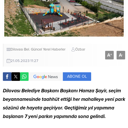
Dilovası Bel.
Güncel
Yerel Haberler
Özbar
A
A
+
-
21.05.2023 11:27
ABONE OL
Dilovası Belediye Başkanı Başkanı Hamza Şayir, seçim
beyannamesinde taahhüt ettiği her mahalleye yeni park
sözünü de hayata geçiriyor. Geçtiğimiz yıl yapımına
başlanan 7 yeni parkın yapımında sona gelindi.