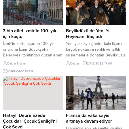
3 bin atlet İzmir’in 100. yılı
Beylikdüzü’de Yeni Yıl
için koştu
Heyecanı Başladı
İzmir’in kurtuluşunun 100. yılı
Yeni yıla sayılı günler kala ilçenin
onuruna İzmir Büyükşehir
birçok noktasını renkli ve ışıltılı
Belediyesi tarafından düzenlenen
süslemelerle donatan Beylikdüzü
10. Uluslararası 9 Eylül İzmir Yarı
Belediyesi, bu yıl yeni yıl
Özbar Haber
Özbar
20.12.2022 17:44
Maratonu büyük heyecana sahne
coşkusunu Yaşam Vadisi’ne taşıdı.
12.09.2022 14:48
oldu. Rekor katılımla üç bin kişinin
Yaşam Vadisi 1. Etap içerisinde
start aldığı yarışı erkeklerde
hazırlanan Yılbaşı Sokağı’na tüm
İstanbul BBSK’dan Sezgin Ataç,
ilçe halkını davet eden
kadınlarda Bursa BŞB’den
Beylikdüzü Belediye Başkanı
Sümeyye Erol kazandı. İzmir
Mehmet Murat Çalık, “Yeni yıla,
Büyükşehir Belediyesi’nin
yeni umutlarla gireceğiz. Yeni yılın
düzenlediği 10. Uluslararası 9
tüm...
Eylül İzmir Yarı...
Hataylı Depremzede
Fransa’da vaka sayısı
Çocuklar ‘Çocuk Şenliği’ni
artmaya devam ediyor
Çok Sevdi
Fransa’da son 24 saatte yapılan