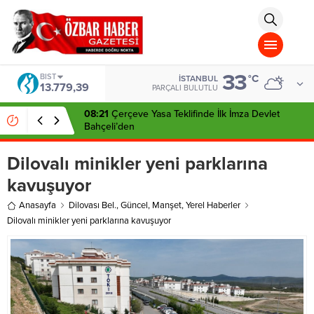
aohbet
islami
chat
omegla
türk
sohbet
33
cinsel
BIST
°C
İSTANBUL
13.779,39
sohbet
PARÇALI BULUTLU
dini
chat
08:21
Çerçeve Yasa Teklifinde İlk İmza Devlet
Bahçeli’den
Dilovalı minikler yeni parklarına
kavuşuyor
Anasayfa
Dilovası Bel.
,
Güncel
,
Manşet
,
Yerel Haberler
Dilovalı minikler yeni parklarına kavuşuyor