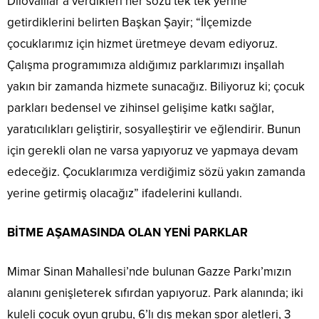
Dilovalılar’a verdikleri her sözü tek tek yerine
getirdiklerini belirten Başkan Şayir; “İlçemizde
çocuklarımız için hizmet üretmeye devam ediyoruz.
Çalışma programımıza aldığımız parklarımızı inşallah
yakın bir zamanda hizmete sunacağız. Biliyoruz ki; çocuk
parkları bedensel ve zihinsel gelişime katkı sağlar,
yaratıcılıkları geliştirir, sosyalleştirir ve eğlendirir. Bunun
için gerekli olan ne varsa yapıyoruz ve yapmaya devam
edeceğiz. Çocuklarımıza verdiğimiz sözü yakın zamanda
yerine getirmiş olacağız” ifadelerini kullandı.
BİTME AŞAMASINDA OLAN YENİ PARKLAR
Mimar Sinan Mahallesi’nde bulunan Gazze Parkı’mızın
alanını genişleterek sıfırdan yapıyoruz. Park alanında; iki
kuleli çocuk oyun grubu, 6’lı dış mekan spor aletleri, 3