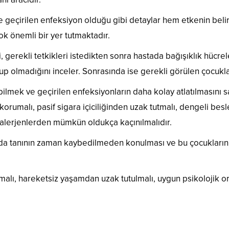
de geçirilen enfeksiyon olduğu gibi detaylar hem etkenin be
k önemli bir yer tutmaktadır.
gerekli tetkikleri istedikten sonra hastada bağışıklık hücrel
lup olmadığını inceler. Sonrasında ise gerekli görülen çocuklar
bilmek ve geçirilen enfeksiyonların daha kolay atlatılmasını
orumalı, pasif sigara içiciliğinden uzak tutmalı, dengeli bes
da alerjenlerden mümkün oldukça kaçınılmalıdır.
 da tanının zaman kaybedilmeden konulması ve bu çocukların ö
malı, hareketsiz yaşamdan uzak tutulmalı, uygun psikolojik or