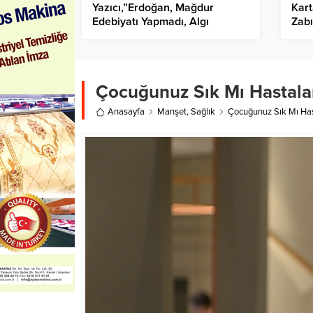
Yazıcı,”Erdoğan, Mağdur
Kart
Edebiyatı Yapmadı, Algı
Zabı
Oyunlarına Başvurmadı”
Eğit
Çocuğunuz Sık Mı Hastala
Anasayfa
Manşet
,
Sağlık
Çocuğunuz Sık Mı Has