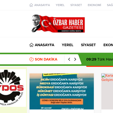
aohbet
ANASAYFA
YEREL
SİYASET
EKONOMİ
SAĞ
islami
chat
omegla
türk
sohbet
cinsel
sohbet
dini
chat
ANASAYFA
YEREL
SİYASET
EKO
SON DAKİKA
09:29
Türk Hava