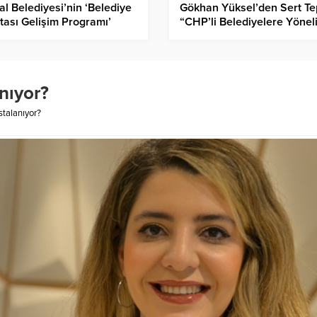
al Belediyesi’nin ‘Belediye
Gökhan Yüksel’den Sert Te
tası Gelişim Programı’
“CHP’li Belediyelere Yönel
imi Tamamlandı
Operasyonlar Demokrasiy
Saldırıdır”
nıyor?
talanıyor?