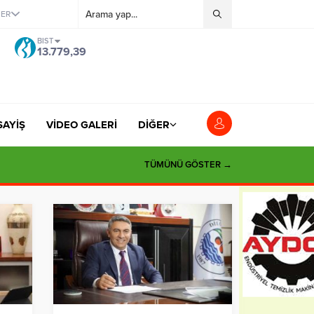
ĞER
BIST
13.779,39
SAYİŞ
VİDEO GALERİ
DİĞER
TÜMÜNÜ GÖSTER →