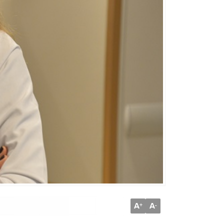
A
A
+
-