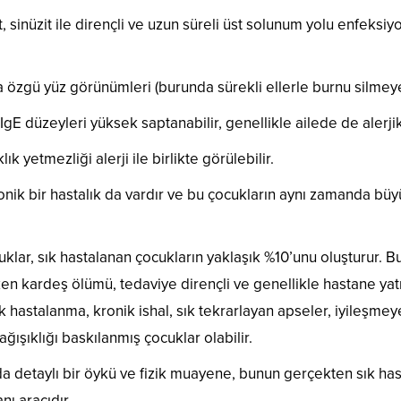
it, sinüzit ile dirençli ve uzun süreli üst solunum yolu enfeksi
a özgü yüz görünümleri (burunda sürekli ellerle burnu silmeye b
IgE düzeyleri yüksek saptanabilir, genellikle ailede de alerjik
ık yetmezliği alerji ile birlikte görülebilir.
nik bir hastalık da vardır ve bu çocukların aynı zamanda büy
uklar, sık hastalanan çocukların yaklaşık %10’unu oluşturur. 
erken kardeş ölümü, tedaviye dirençli ve genellikle hastane ya
 hastalanma, kronik ishal, sık tekrarlayan apseler, iyileşmeyen 
ğışıklığı baskılanmış çocuklar olabilir.
da detaylı bir öykü ve fizik muayene, bunun gerçekten sık h
nı aracıdır.