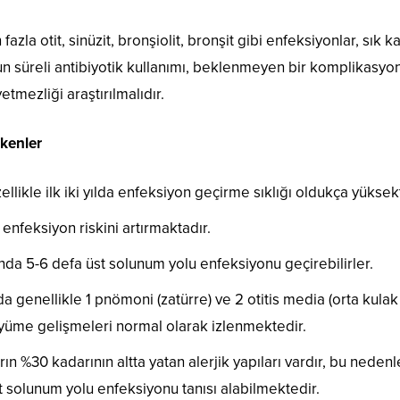
fazla otit, sinüzit, bronşiolit, bronşit gibi enfeksiyonlar, sık 
un süreli antibiyotik kullanımı, beklenmeyen bir komplikasyo
etmezliği araştırılmalıdır.
ekenler
likle ilk iki yılda enfeksiyon geçirme sıklığı oldukça yüksekt
 enfeksiyon riskini artırmaktadır.
nda 5-6 defa üst solunum yolu enfeksiyonu geçirebilirler.
ında genellikle 1 pnömoni (zatürre) ve 2 otitis media (orta kul
büyüme gelişmeleri normal olarak izlenmektedir.
n %30 kadarının altta yatan alerjik yapıları vardır, bu nedenle
st solunum yolu enfeksiyonu tanısı alabilmektedir.