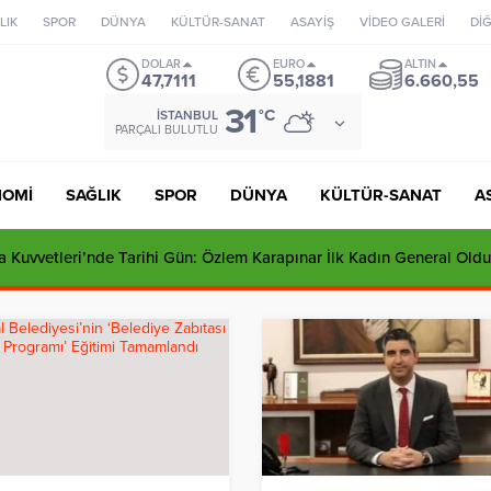
LIK
SPOR
DÜNYA
KÜLTÜR-SANAT
ASAYİŞ
VİDEO GALERİ
Dİ
DOLAR
EURO
ALTIN
47,7111
55,1881
6.660,55
31
°C
İSTANBUL
PARÇALI BULUTLU
NOMİ
SAĞLIK
SPOR
DÜNYA
KÜLTÜR-SANAT
A
 Kuvvetleri’nde Tarihi Gün: Özlem Karapınar İlk Kadın General Oldu