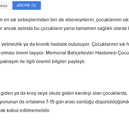
ABONE OL
rın en sık sebeplerinden biri de ebeveynlerin, çocuklarının s
r ancak aslında bu çocukların yarısı tamamen sağlıklı olarak k
 yetmezlik ya da kronik hastalık bulunuyor. Çocuklarının sık 
çli olması önem taşıyor. Memorial Bahçelievler Hastanesi Çocu
klaşım ile ilgili önemli bilgiler paylaştı.
 giden ya da kreş veya okula giden kardeşi olan çocuklarda, 
ksiyonunun da ortalama 7-15 gün arası sürdüğü düşünüldüğünde,
rak kabul edilmemelidir.