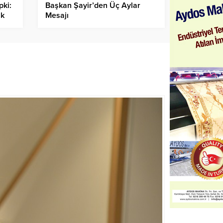
pki:
Başkan Şayir’den Üç Aylar
ik
Mesajı
e