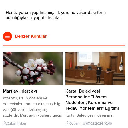
Henüz yorum yapılmamış. İlk yorumu yukarıdaki form
aracılığıyla siz yapabilirsiniz.
Benzer Konular
Mart ayı, dert ayı
Kartal Belediyesi
Personeline “Lösemi
Atasözü, uzun gözlem ve
Nedenleri, Korunma ve
deneyimler sonucu oluşmuş bilgi
Tedavi Yöntemleri” Eğitimi
ve öğüt veren kalıplaşmış
sözlerdir. Mart ayı, ilkbahara geçiş
Kartal Belediyesi, löseminin
olduğu için havalar bir sıcak olur
nedenleri, tedavisi ve korunma
Özbar Haber
Özbar
07.02.2024 10:49
bir soğuk olur. İnsanlar ne
yolları ile alakalı belediye