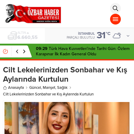
aohbet
islami
chat
omegla
türk
sohbet
31
cinsel
BIST
°C
İSTANBUL
13.779,39
sohbet
PARÇALI BULUTLU
dini
chat
09:29
Türk Hava Kuvvetleri’nde Tarihi Gün: Özlem
Karapınar İlk Kadın General Oldu
Cilt Lekelerinizden Sonbahar ve Kış
Aylarında Kurtulun
Anasayfa
Güncel
,
Manşet
,
Sağlık
Cilt Lekelerinizden Sonbahar ve Kış Aylarında Kurtulun