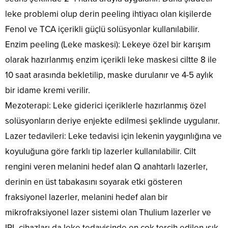
leke problemi olup derin peeling ihtiyacı olan kişilerde
Fenol ve TCA içerikli güçlü solüsyonlar kullanılabilir.
Enzim peeling (Leke maskesi): Lekeye özel bir karışım
olarak hazırlanmış enzim içerikli leke maskesi ciltte 8 ile
10 saat arasında bekletilip, maske durulanır ve 4-5 aylık
bir idame kremi verilir.
Mezoterapi: Leke giderici içeriklerle hazırlanmış özel
solüsyonların deriye enjekte edilmesi şeklinde uygulanır.
Lazer tedavileri: Leke tedavisi için lekenin yaygınlığına ve
koyuluğuna göre farklı tip lazerler kullanılabilir. Cilt
rengini veren melanini hedef alan Q anahtarlı lazerler,
derinin en üst tabakasını soyarak etki gösteren
fraksiyonel lazerler, melanini hedef alan bir
mikrofraksiyonel lazer sistemi olan Thulium lazerler ve
IPL cihazları da leke tedavisinde en çok tercih edilen ışık