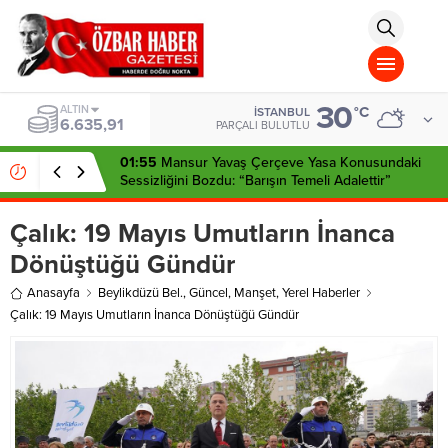
aohbet
islami
chat
omegla
türk
sohbet
30
cinsel
BIST
°C
İSTANBUL
13.779,39
sohbet
PARÇALI BULUTLU
dini
chat
01:55
Mansur Yavaş Çerçeve Yasa Konusundaki
Sessizliğini Bozdu: “Barışın Temeli Adalettir”
Çalık: 19 Mayıs Umutların İnanca
Dönüştüğü Gündür
Anasayfa
Beylikdüzü Bel.
,
Güncel
,
Manşet
,
Yerel Haberler
Çalık: 19 Mayıs Umutların İnanca Dönüştüğü Gündür