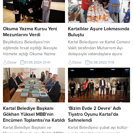
Okuma Yazma Kursu Yeni
Kartallılar Aşure Lokmasında
Mezunlarını Verdi
Buluştu
Beylikdüzü Belediyesi’nin
Kartal Belediyesi ve Kartal Cemevi
eğitimde fırsat eşitliği ilkesiyle
Vakfı tarafından Muharrem Ayı
hizmete açtığı Okuma Yazma
dolayısıyla vatandaşlara aşure
Kursu’nun bu yıl ki döneminde 25
lokması dağıtıldı.Yas-ı Matem
Özbar
31.05.2024 21:41
Özbar
12.08.2022 11:15
öğrenci mezun oldu. 7 ay süren
orucunun son gününde, Kartal
kurs sonucu mezun olan
Cemevi’nde gerçekleşen aşure
öğrenciler katılım belgelerini,
lokması ikramının ardından,
Beylikdüzü Belediye Başkanı
Yakacık Mahallesi’nde de
Mehmet Murat Çalık ve eğitimci
vatandaşlara aşure dağıtıldı. Kartal
kimliğiyle başından sonuna kadar
Cemevi’nde gerçekleşen
projenin destekçisi olan ve
etkinliğe; Kartal Kaymakamı
gönüllü öğretmenliğini yapan
Abdullah Demir, Kartal Belediyesi
Kartal Belediye Başkanı
‘Bizim Evde 2 Devre’ Adlı
Zehra Çalık’ın...
Başkan Vekili İmam Aydın, Kartal
Gökhan Yüksel MBB’nin
Tiyatro Oyunu Kartal’da
İlçe Emniyet Müdürü Sinan...
Encümen Toplantısı’na Katıldı
Sahnelendi
Kartal Belediye Başkanı ve
Kartal Belediyesi şubat ayı kültür-