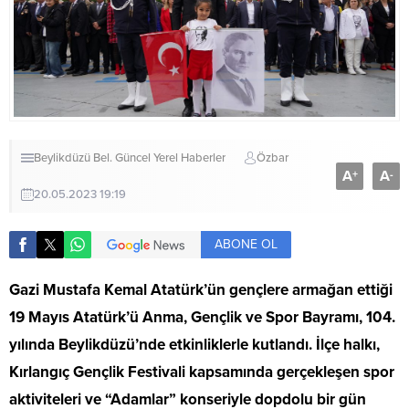
Beylikdüzü Bel.
Güncel
Yerel Haberler
Özbar
A
A
+
-
20.05.2023 19:19
ABONE OL
Gazi Mustafa Kemal Atatürk’ün gençlere armağan ettiği
19 Mayıs Atatürk’ü Anma, Gençlik ve Spor Bayramı, 104.
yılında Beylikdüzü’nde etkinliklerle kutlandı. İlçe halkı,
Kırlangıç Gençlik Festivali kapsamında gerçekleşen spor
aktiviteleri ve “Adamlar” konseriyle dopdolu bir gün