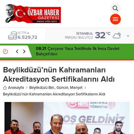
aohbet
islami
chat
omegla
türk
sohbet
32
cinsel
BIST
°C
İSTANBUL
13.703,13
sohbet
PARÇALI BULUTLU
dini
chat
08:21
Çerçeve Yasa Teklifinde İlk İmza Devlet
Bahçeli’den
Beylikdüzü’nün Kahramanları
Akreditasyon Sertifikalarını Aldı
Anasayfa
Beylikdüzü Bel.
,
Güncel
,
Manşet
Beylikdüzü’nün Kahramanları Akreditasyon Sertifikalarını Aldı