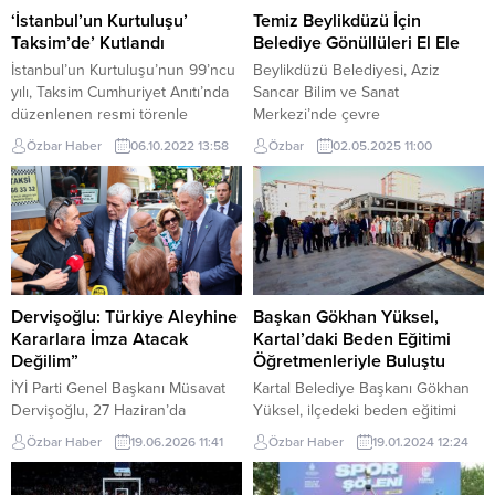
‘İstanbul’un Kurtuluşu’
Temiz Beylikdüzü İçin
Taksim’de’ Kutlandı
Belediye Gönüllüleri El Ele
İstanbul’un Kurtuluşu’nun 99’ncu
Beylikdüzü Belediyesi, Aziz
yılı, Taksim Cumhuriyet Anıtı’nda
Sancar Bilim ve Sanat
düzenlenen resmi törenle
Merkezi’nde çevre
kutlandı. İBB Başkanı Ekrem
gönüllüleriniağırladı. Belediye,
Özbar Haber
06.10.2022 13:58
Özbar
02.05.2025 11:00
İmamoğlu, duygularını, Anıt Özel
daha temiz bir Beylikdüzü için
Defterine, “Büyük Atatürk;
gönüllü vatandaşların katılımına
İstanbul, bize onu milletimize
açıkbir istişare süreci
kazandıran Fatih Sultan Mehmet
başlattı.Katılımcı belediyecilik
Han’dan ve düşman işgalinden
anlayışı gereği, karar alma
kurtaran sizden mirastır. Mirasınız,
süreçlerine vatandaşların aktif
emanetiniz emin ellerdedir.
katılımını sağlayanBeylikdüzü
İstanbul’u, geçmişten gelen
Belediyesi, Aziz Sancar Bilim ve
Dervişoğlu: Türkiye Aleyhine
Başkan Gökhan Yüksel,
değerlerini koruyup yeni
Sanat Merkezi’nde ilçedeki
Kararlara İmza Atacak
Kartal’daki Beden Eğitimi
yatırımlarla güçlendirerek daha
çevrecilerin de katıldığı birtanışma
Değilim”
Öğretmenleriyle Buluştu
güzel...
ve istişare toplantısı düzenledi.
İYİ Parti Genel Başkanı Müsavat
Kartal Belediye Başkanı Gökhan
Etkinlikte,...
Dervişoğlu, 27 Haziran’da
Yüksel, ilçedeki beden eğitimi
Tandoğan Mitingi öncesinde
öğretmenleriyle kahvaltı
Özbar Haber
19.06.2026 11:41
Özbar Haber
19.01.2024 12:24
Tunalı Hilmi Caddesi üzerinde
programında bir araya geldi.
esnaf ve vatandaşlarla bir araya
Başkan Gökhan Yüksel, 2019