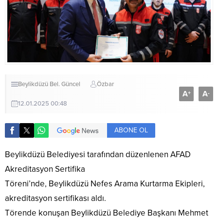
Beylikdüzü Bel.
Güncel
Özbar
A
A
+
-
12.01.2025 00:48
ABONE OL
Beylikdüzü Belediyesi tarafından düzenlenen AFAD
Akreditasyon Sertifika
Töreni’nde, Beylikdüzü Nefes Arama Kurtarma Ekipleri,
akreditasyon sertifikası aldı.
Törende konuşan Beylikdüzü Belediye Başkanı Mehmet