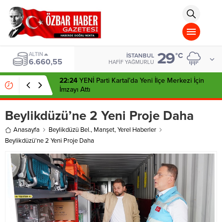
aohbet
islami
chat
omegla
türk
sohbet
29
cinsel
BIST
°C
İSTANBUL
13.779,39
sohbet
HAFIF YAĞMURLU
dini
chat
22:24
YENİ Parti Kartal’da Yeni İlçe Merkezi İçin
İmzayı Attı
Beylikdüzü’ne 2 Yeni Proje Daha
Anasayfa
Beylikdüzü Bel.
,
Manşet
,
Yerel Haberler
Beylikdüzü’ne 2 Yeni Proje Daha