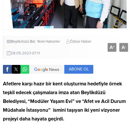
Beylikdüzü Bel.
Yerel Haberler
Özbar Haber
A
A
+
-
28.05.2023 07:11
ABONE OL
Afetlere karşı hazır bir kent oluşturma hedefiyle örnek
teşkil edecek çalışmalara imza atan Beylikdüzü
Belediyesi, “Modüler Yaşam Evi” ve “Afet ve Acil Durum
Müdahale İstasyonu” ismini taşıyan iki yeni vizyoner
projeyi daha hayata geçirdi.