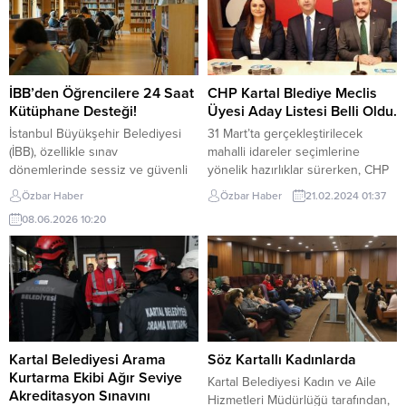
İBB’den Öğrencilere 24 Saat
CHP Kartal Blediye Meclis
Kütüphane Desteği!
Üyesi Aday Listesi Belli Oldu.
İstanbul Büyükşehir Belediyesi
31 Mart’ta gerçekleştirilecek
(İBB), özellikle sınav
mahalli idareler seçimlerine
dönemlerinde sessiz ve güvenli
yönelik hazırlıklar sürerken, CHP
bir çalışma ortamına ihtiyaç duyan
Kartal ilçe başkanlığı belediye
Özbar Haber
Özbar Haber
21.02.2024 01:37
öğrenciler için üç
meclis aday listesini belirledi.
08.06.2026 10:20
kütüphanesinde 24 saat
Buna göre 2024 CHP Kartal
kesintisiz hizmet sunuyor.
Belediye Meclis Üyesi Listesi:
Eğitimde fırsat eşitliğini
1. Önder Turmuş 2.
desteklemeyi amaçlayan İBB, son
Umutcan Kıskanç 3. Orhan
6 yılda kütüphane sayısını dört
Budak 4. Ali Aluç 5. Hayri
kat artırarak 78’e yükseltti. Kent
Doğruyol 6. Merve Emsiz
genelinde bilgiye erişimi
7. Özlem Bulut 8. Yasin...
kolaylaştırmak ve kültürel altyapıyı
Kartal Belediyesi Arama
Söz Kartallı Kadınlarda
güçlendirmek amacıyla...
Kurtarma Ekibi Ağır Seviye
Kartal Belediyesi Kadın ve Aile
Akreditasyon Sınavını
Hizmetleri Müdürlüğü tarafından,