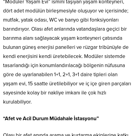
“Modüler Yaşam Evi” ismini taşıyan yaşam konteyneri,
dört adet modülün birleşmesiyle oluşuyor ve içerisinde;
mutfak, yatak odası, WC ve banyo gibi fonksiyonları
barındırıyor. Olası afet anlarında vatandaşlara geçici bir
barınma alanı sağlayacak yaşam konteyneri çatısında
bulunan güneş enerjisi panelleri ve rüzgar tribünüyle de
kendi enerjisini kendi üretebilecek. Modüler sistemde
tasarlandığı için konumlandırılacağı bölgenin nüfusuna
göre de uyarlanabilen 1+1, 2+1, 3+1 daire tipleri olan
yaşam evi, 15 saatte üretilebiliyor ve iç içe giren parçaları
sayesinde kolay bir nakliye imkanı ile çok hızlı
kurulabiliyor.
“Afet ve Acil Durum Müdahale İstasyonu”
Olası bir afet anında arama ve kurtarma ekiplerine katkı