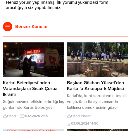
Henüz yorum yapılmamış. İlk yorumu yukarıdaki form
aracılığıyla siz yapabilirsiniz.
Benzer Konular
Kartal Belediyesi’nden
Başkan Gökhan Yüksel’den
Vatandaşlara Sıcak Çorba
Kartal’a Arkeopark Müjdesi
İkramı
Kartal’da, kent sorunlarının tespiti
Soğuk havanın etkisini artırdığı kış
ve çözümü ile aynı zamanda
günlerinde Kartal Belediyesi,
katılımcı demokrasinin güzel
sabah erken saatlerde yola çıkan
bir örneği olarak, her ayın ilk
Özbar
16.12.2025 21:19
Özbar Haber
vatandaşlar için ilçenin farklı
Cumartesi günü gerçekleştirilen
03.06.2024 14:50
noktalarında sıcak çorba ikramını
Muhtarlar Toplantısı’nın
sürdürüyor. Mobil ikram
163’üncüsü yapıldı. Toplantıda