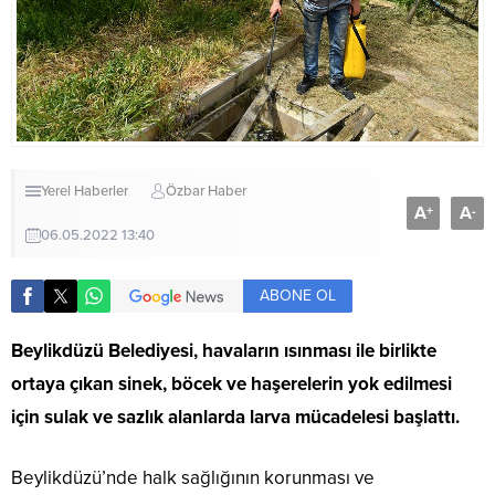
Yerel Haberler
Özbar Haber
A
A
+
-
06.05.2022 13:40
ABONE OL
Beylikdüzü Belediyesi, havaların ısınması ile birlikte
ortaya çıkan sinek, böcek ve haşerelerin yok edilmesi
için sulak ve sazlık alanlarda larva mücadelesi başlattı.
Beylikdüzü’nde halk sağlığının korunması ve