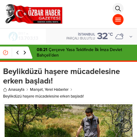
aohbet
islami
chat
omegla
türk
sohbet
32
cinsel
BIST
°C
İSTANBUL
13.703,13
sohbet
PARÇALI BULUTLU
dini
chat
08:21
Çerçeve Yasa Teklifinde İlk İmza Devlet
Bahçeli’den
Beylikdüzü haşere mücadelesine
erken başladı!
Anasayfa
Manşet
,
Yerel Haberler
Beylikdüzü haşere mücadelesine erken başladı!