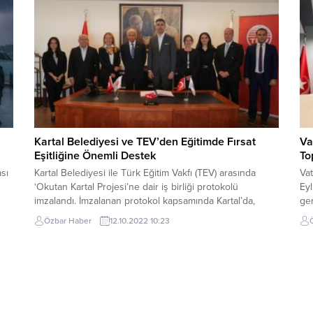
hayata geçirdi....
Kartal Belediyesi ve TEV’den Eğitimde Fırsat
Va
Eşitliğine Önemli Destek
To
sı
Kartal Belediyesi ile Türk Eğitim Vakfı (TEV) arasında
Vat
‘Okutan Kartal Projesi’ne dair iş birliği protokolü
Eyl
imzalandı. İmzalanan protokol kapsamında Kartal’da,
ger
ikamet eden ve maddi nedenlerle eğitimine devam
Bur
Özbar Haber
12.10.2022 10:23
ava
etmekte güçlük çeken üniversite öğrencilerine burs
seç
desteği sağlanacak. Düzenlenen imza töreninde
Par
konuşan Kartal Belediye Başkanı Gökhan Yüksel, “TEV’in
PA
ve Kartallı komşularımızın da desteği...
part