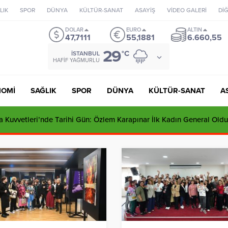
LIK
SPOR
DÜNYA
KÜLTÜR-SANAT
ASAYİŞ
VİDEO GALERİ
Dİ
DOLAR
EURO
ALTIN
47,7111
55,1881
6.660,55
29
°C
İSTANBUL
HAFIF YAĞMURLU
NOMİ
SAĞLIK
SPOR
DÜNYA
KÜLTÜR-SANAT
A
 Kuvvetleri’nde Tarihi Gün: Özlem Karapınar İlk Kadın General Oldu