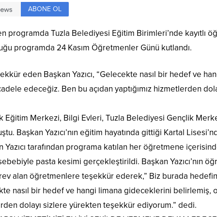
ABONE OL
programda Tuzla Belediyesi Eğitim Birimleri’nde kayıtlı öğ
olduğu programda 24 Kasım Öğretmenler Günü kutlandı.
kkür eden Başkan Yazıcı, “Gelecekte nasıl bir hedef ve hang
cadele edeceğiz. Ben bu açıdan yaptığımız hizmetlerden dola
k Eğitim Merkezi, Bilgi Evleri, Tuzla Belediyesi Gençlik Mer
ştu. Başkan Yazıcı’nın eğitim hayatında gittiği Kartal Lisesi
Yazıcı tarafından programa katılan her öğretmene içerisinde
bebiyle pasta kesimi gerçekleştirildi. Başkan Yazıcı’nın öğret
görev alan öğretmenlere teşekkür ederek,” Biz burada hedefini
te nasıl bir hedef ve hangi limana gideceklerini belirlemiş,
rden dolayı sizlere yürekten teşekkür ediyorum.” dedi.