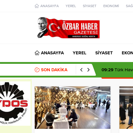
aohbet
ANASAYFA
YEREL
SİYASET
EKONOMİ
SAĞ
islami
chat
omegla
türk
sohbet
cinsel
sohbet
dini
chat
ANASAYFA
YEREL
SİYASET
EKO
SON DAKİKA
09:29
Türk Hava