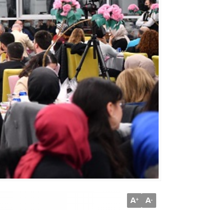
A
A
+
-