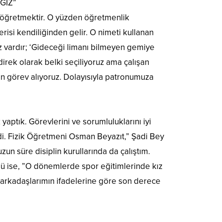
ĞİZ”
nı öğretmektir. O yüzden öğretmenlik
risi kendiliğinden gelir. O nimeti kullanan
z vardır; ‘Gideceği limanı bilmeyen gemiye
irek olarak belki seçiliyoruz ama çalışan
n görev alıyoruz. Dolayısıyla patronumuza
aptık. Görevlerini ve sorumluluklarını iyi
dedi. Fizik Öğretmeni Osman Beyazıt,” Şadi Bey
un süre disiplin kurullarında da çalıştım.
dü ise, ”O dönemlerde spor eğitimlerinde kız
 arkadaşlarımın ifadelerine göre son derece