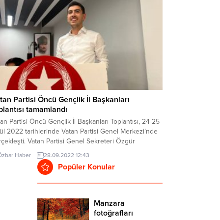
tan Partisi Öncü Gençlik İl Başkanları
plantısı tamamlandı
an Partisi Öncü Gençlik İl Başkanları Toplantısı, 24-25
ül 2022 tarihlerinde Vatan Partisi Genel Merkezi’nde
çekleşti. Vatan Partisi Genel Sekreteri Özgür
salı’nın da katıldığı toplantıda Öncü Gençlik, 2023
Özbar Haber
28.09.2022 12:43
imlerine giden süreçte gençliğin taleplerini Vatan
Popüler Konular
tisi programı ile buluşturmak için kolları sıvadı. VATAN
RTİSİ’NİN GÜNLERİ GELDİ Halkın artık mevcut siyasi
ileri...
Manzara
fotoğrafları