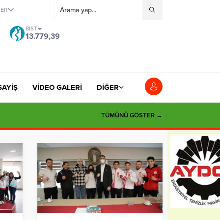
ĞER
BIST
13.779,39
SAYİŞ
VİDEO GALERİ
DİĞER
TÜMÜNÜ GÖSTER →