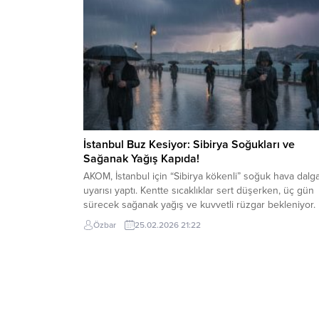
Osman Nuri Kabaktepe, Pendik AK PARTİ İlçe...
İstanbul Buz Kesiyor: Sibirya Soğukları ve
Sağanak Yağış Kapıda!
AKOM, İstanbul için “Sibirya kökenli” soğuk hava dalga
uyarısı yaptı. Kentte sıcaklıklar sert düşerken, üç gün
sürecek sağanak yağış ve kuvvetli rüzgar bekleniyor.
İstanbul Büyükşehir Belediyesi Afet Koordinasyon
Özbar
25.02.2026 21:22
Merkezi (AKOM), megakenti etkisi altına alacak yeni h
tahmin raporunu paylaştı. Türkiye genelinde
hissedilecek Sibirya kökenli soğuk hava dalgasının,
İstanbul’da hafta boyunca...