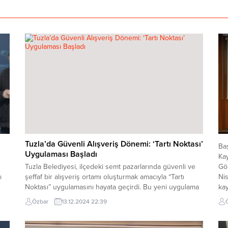
Tuzla’da Güvenli Alışveriş Dönemi: ‘Tartı Noktası’
Ba
Uygulaması Başladı
Ka
Tuzla Belediyesi, ilçedeki semt pazarlarında güvenli ve
Gök
ı
şeffaf bir alışveriş ortamı oluşturmak amacıyla “Tartı
Nis
Noktası” uygulamasını hayata geçirdi. Bu yeni uygulama
kay
sayesinde, Tuzlalılar alışverişlerini daha sağlıklı, doğru ve
de
Özbar
13.12.2024 22:39
an
güvenilir bir şekilde yapabiliyor. Tuzla Belediyesi Zabıta
bi
Ekipleri, semt pazarlarında ürünlerin kilosunun doğru
sun
ölçülmesini sağlamak amacıyla yeni bir tartı sistemini