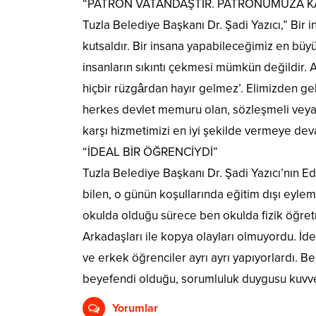
“PATRON VATANDAŞTIR. PATRONUMUZA KAR
Tuzla Belediye Başkanı Dr. Şadi Yazıcı,” Bir 
kutsaldır. Bir insana yapabileceğimiz en büyü
insanların sıkıntı çekmesi mümkün değildir.
hiçbir rüzgârdan hayır gelmez’. Elimizden gel
herkes devlet memuru olan, sözleşmeli veya 
karşı hizmetimizi en iyi şekilde vermeye de
“İDEAL BİR ÖĞRENCİYDİ”
Tuzla Belediye Başkanı Dr. Şadi Yazıcı’nın Ed
bilen, o günün koşullarında eğitim dışı eylem
okulda olduğu sürece ben okulda fizik öğretme
Arkadaşları ile kopya olayları olmuyordu. İ
ve erkek öğrenciler ayrı ayrı yapıyorlardı.
beyefendi olduğu, sorumluluk duygusu kuvvetl
Yorumlar