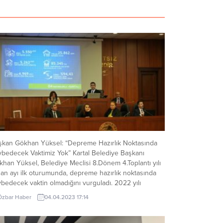
şkan Gökhan Yüksel: “Depreme Hazırlık Noktasında
ybedecek Vaktimiz Yok” Kartal Belediye Başkanı
han Yüksel, Belediye Meclisi 8.Dönem 4.Toplantı yılı
an ayı ilk oturumunda, depreme hazırlık noktasında
bedecek vaktin olmadığını vurguladı. 2022 yılı
netim ve faaliyet raporu görüşmeleri öncesinde
Özbar Haber
04.04.2023 17:14
lgilendirme yapan Başkan Gökhan Yüksel, mecliste bir
um gerçekleştirdi. Göreve geldiği tarihten...