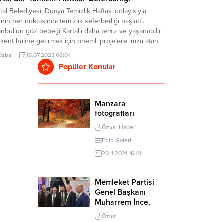
tal Belediyesi, Dünya Temizlik Haftası dolayısıyla
enin her noktasında temizlik seferberliği başlattı.
anbul’un göz bebeği Kartal’ı daha temiz ve yaşanabilir
 kent haline getirmek için önemli projelere imza atan
tal Belediye Başkanı Gökhan Yüksel, çevre temizliği
Özbar
15.07.2023 06:01
incini oluşturmak için temizlik ekiplerinin çalışmalarına
Popüler Konular
ik ederek vatandaşlar ile bir araya geldi. Kartal’ın...
Manzara
fotoğrafları
Özbar Haber
Foto Galeri
20.11.2021 16:41
Memleket Partisi
Genel Başkanı
Muharrem İnce,
İstanbul Anadolu
Özbar
Yakası Doğu ve