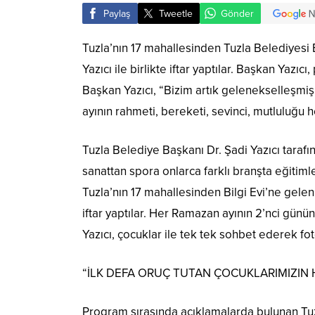
Paylaş
Tweetle
Gönder
Tuzla’nın 17 mahallesinden Tuzla Belediyesi B
Yazıcı ile birlikte iftar yaptılar. Başkan Yazı
Başkan Yazıcı, “Bizim artık gelenekselleşmiş
ayının rahmeti, bereketi, sevinci, mutluluğu 
Tuzla Belediye Başkanı Dr. Şadi Yazıcı tarafı
sanattan spora onlarca farklı branşta eğitimle
Tuzla’nın 17 mahallesinden Bilgi Evi’ne gelen
iftar yaptılar. Her Ramazan ayının 2’nci gü
Yazıcı, çocuklar ile tek tek sohbet ederek fo
“İLK DEFA ORUÇ TUTAN ÇOCUKLARIMIZIN 
Program sırasında açıklamalarda bulunan Tuz