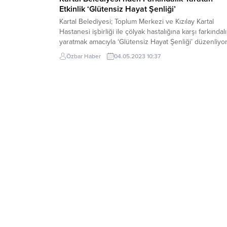
Etkinlik ‘Glütensiz Hayat Şenliği’
Kartal Belediyesi; Toplum Merkezi ve Kızılay Kartal
Hastanesi işbirliği ile çölyak hastalığına karşı farkındal
yaratmak amacıyla ‘Glütensiz Hayat Şenliği’ düzenliyor
İşlenmiş gıdalarda bulunan bir tür protein grubu olan
Özbar Haber
04.05.2023 10:37
glütenin önemine dikkat çekmek ve çölyak hastalığına
karşı toplumu bilinçlendirmek amacıyla düzenlenen
etkinlik, 7 Mayıs Pazar günü, saat 14.00-17.00 saatleri
arasında Kartal...