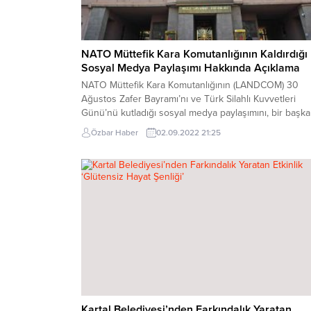
NATO Müttefik Kara Komutanlığının Kaldırdığı
Sosyal Medya Paylaşımı Hakkında Açıklama
NATO Müttefik Kara Komutanlığının (LANDCOM) 30
Ağustos Zafer Bayramı’nı ve Türk Silahlı Kuvvetleri
Günü’nü kutladığı sosyal medya paylaşımını, bir başka
NATO üyesinin bencil ve şımarık tavrı üzerine iradesin
Özbar Haber
02.09.2022 21:25
devretmek anlamına gelecek şekilde kaldırması kabul
edilemez. 30 Ağustos’a Türkiye Cumhuriyeti’nin verd
resmî isim “Zafer Bayramı ve Türk Silahlı Kuvvetleri
Günü”dür. Bu...
Kartal Belediyesi’nden Farkındalık Yaratan