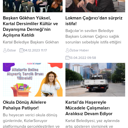
İnce, “Tek adam yönetiminin
tam not aldı. Kartal Belediyesi
karşılığı, ya da onun rakibi...
Uğur Mumcu Kültür Merkezi’nin
ev sahipliği yaptığı tiyatro
Başkan Gökhan Yüksel,
Lokman Çağırıcı’dan sürpriz
oyununa pandemi kuralları
Kartal Dersimliler Kültür ve
istifa!
gereği...
Dayanışma Derneği’nin
Bağcılar’ın sevilen Belediye
Açılışına Katıldı
Başkanı Lokman Çağırıcı sağlık
Kartal Belediye Başkanı Gökhan
sorunları sebebiyle istifa ettiğini
Yüksel, Kartal Dersimliler Kültür
duyurdu Başkan Lokman
Özbar
04.12.2023 11:17
Özbar Haber
ve Dayanışma Derneği’nin
Çağırıcı’nın istifa kararıyla ilgili
13.04.2022 09:58
açılışına katıldı. Açılışta konuşan
sosyal medya hesabından yaptığı
Başkan Gökhan Yüksel, Kartal
açıklama şöyle: “15 yıldır
Belediyesi’nin sosyal
Cumhurbaşkanımız Sayın Recep
demokrasinin gereği olarak tüm
Tayyip Erdoğan’ın takdirleri ve
sivil toplum örgütlerinin yanında
Bağcılar halkımızın
olduğunu belirtti. Kartal
teveccühleriyle Bağcılar Belediye
Belediyesi Etkinlik Çadırında
Başkanlığı görevini yürüttüm.
gerçekleşen açılışa, Kartal
Görevim boyunca yol ve dava
Okula Dönüş Ailelere
Kartal’da Haşereyle
Belediye Başkanı Gökhan
arkadaşlarım ile birlikte
Pahalıya Patlıyor!
Mücadele Çalışmaları
Yüksel’in yanı sıra; Cumhuriyet
Bağcılarımızın...
Aralıksız Devam Ediyor
Bu heyecan verici okula dönüş
Halk Partisi(CHP) Kartal İlçe
günlerinde, KızlarSoruyor
Kartal Belediyesi, yaz aylarında
Başkanı...
platformunda gerçekleştirilen ve
artış gösteren sivrisinek ve