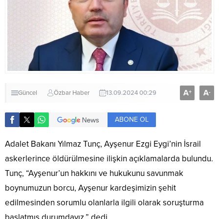
A
A
+
-
Güncel
Özbar Haber
13.09.2024 00:29
ABONE OL
Adalet Bakanı Yılmaz Tunç, Ayşenur Ezgi Eygi’nin İsrail
askerlerince öldürülmesine ilişkin açıklamalarda bulundu.
Tunç, “Ayşenur’un hakkını ve hukukunu savunmak
boynumuzun borcu, Ayşenur kardeşimizin şehit
edilmesinden sorumlu olanlarla ilgili olarak soruşturma
başlatmış durumdayız.” dedi.