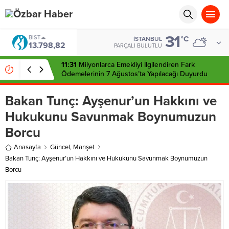
aohbet
islami
chat
omegla
31
BIST
°C
türk
İSTANBUL
13.798,82
PARÇALI BULUTLU
sohbet
cinsel
11:31
Milyonlarca Emekliyi İlgilendiren Fark
sohbet
dini
Ödemelerinin 7 Ağustos’ta Yapılacağı Duyurdu
chat
Bakan Tunç: Ayşenur’un Hakkını ve
Hukukunu Savunmak Boynumuzun
Borcu
Anasayfa
Güncel
,
Manşet
Bakan Tunç: Ayşenur’un Hakkını ve Hukukunu Savunmak Boynumuzun
Borcu