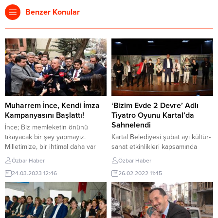
Benzer Konular
Muharrem İnce, Kendi İmza
‘Bizim Evde 2 Devre’ Adlı
Kampanyasını Başlattı!
Tiyatro Oyunu Kartal’da
Sahnelendi
İnce; Biz memleketin önünü
tıkayacak bir şey yapmayız.
Kartal Belediyesi şubat ayı kültür-
Milletimize, bir ihtimal daha var
sanat etkinlikleri kapsamında
diyoruz” dedi. Memleket Partisi
sahnelenen ‘Bizim Evde 2 Devre’
Özbar Haber
Özbar Haber
Genel Başkanı Muharrem İnce,
isimli tiyatro oyunu seyirciyle
24.03.2023 12:46
26.02.2022 11:45
YSK’ya yaptığı Cumhurbaşkanlığı
buluştu. Tiyatro dünyasının
adaylığının ardından 100 bin imza
duayen ismi Nejat Uygur’un
kampanyasını başlattı. Parti
yetiştirdiği öğrencilerden Zülfikar
kurmayları ile birlikte Çankaya İlçe
Yazgaç’ın yazdığı ve yönettiği
Seçim Kurulu Başkanlığına gelen
oyun tiyatroseverler tarafından