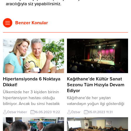
aracılığıyla siz yapabilirsiniz.
Benzer Konular
Hipertansiyonda 6 Noktaya
Kağıthane’de Kültür Sanat
Dikkat!
Sezonu Tüm Hızıyla Devam
Ediyor
Ülkemizde her 3 kişiden birinin
hipertansiyon hastası olduğu
Kâğıthane’de her yaştan
biliniyor. Ancak bu sinsi hastalık
vatandaşın yoğun ilgi gösterdiği
uzun yıllar hiçbir belirti vermeden
kültür sanat etkinlikleri Ocak
Özbar Haber
16.05.2023 11:22
Özbar
05.01.2023 11:31
‘sessizce’ ilerleyebildiği için
ayında da birbirinden özel
sayının çok daha yüksek olduğu
etkinliklerle devam ediyor.
öngörülüyor. ‘Sessiz
Kâğıthane Belediyesi’ne ait 10’a