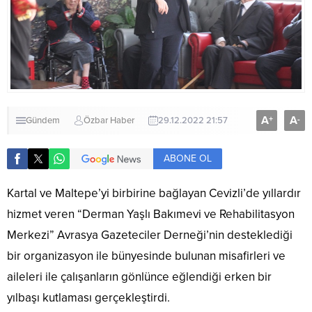
A
A
+
-
Gündem
Özbar Haber
29.12.2022 21:57
ABONE OL
Kartal ve Maltepe’yi birbirine bağlayan Cevizli’de yıllardır
hizmet veren “Derman Yaşlı Bakımevi ve Rehabilitasyon
Merkezi” Avrasya Gazeteciler Derneği’nin desteklediği
bir organizasyon ile bünyesinde bulunan misafirleri ve
aileleri ile çalışanların gönlünce eğlendiği erken bir
yılbaşı kutlaması gerçekleştirdi.