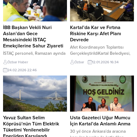
hipertansiyon’da, yüksek
yakın kültür merkezinde 2023
hipertansiyonunun yol açtığı baş
Haziran ayına kadar
ağrısı veya baş dönmesi gibi
gerçekleştirilecek olan
sorunlar yaşanmadığını yani
etkinliklerde; çocuklar ve
herhangi bir uyarı işareti
yetişkinler için ayrı ayrı tiyatro
İBB Başkan Vekili Nuri
Kartal’da Kar ve Fırtına
olmadığını belirten Acıbadem
oyunları ve film gösterimleri,
Aslan’dan Gece
Riskine Karşı Afet Planı
Fulya Hastanesi...
sergi, söyleşi ve konserler yer
Mesaisindeki İSTAÇ
Devrede
alıyor. Kâğıthane...
Emekçilerine Sahur Ziyareti
Afet Koordinasyon Toplantısı
İSTAÇ personeli, Ramazan ayında
GerçekleştirildiKartal Belediyesi,
anlamlı bir buluşmaya ev sahipliği
Türkiye’nin bazı bölgeleri ile
Özbar Haber
Özbar
12.01.2026 16:34
yaptı. İstanbul’un atık yönetimi ve
İstanbul genelinde beklenen
24.02.2026 22:46
çevre hizmetlerini kesintisiz
olumsuz hava koşulları veyoğun
sürdüren İBB iştiraki İSTAÇ
kar yağışı uyarıları üzerine, Afet
çalışanları, İstanbul Büyükşehir
İşleri ve Risk Yönetimi Müdürlüğü
Belediyesi Başkan Vekili Nuri
Yerleşkesi’nde AfetKoordinasyon
Aslan ile İBB Yenibosna Katı Atık
Toplantısı düzenledi. İlçede
Aktarma Tesisi’nde sahur
oluşabilecek risklere karşı
sofrasında bir araya geldi. Gece
hazırlıkların değerlendirildiği
boyunca kentin dört bir yanında
toplantı,Kartal Belediyesi Başkan
Yavuz Sultan Selim
Usta Gazeteci Uğur Mumcu
görev yapan emekçilerle...
Yardımcısı Ali Apaydın
Köprüsü’nün Tüm Elektrik
İçin Kartal’da Anlamlı Anma
başkanlığında, ilgili birim
Tüketimi Yenilenebilir
30 yıl önce Ankara’da aracına
müdürlerinin
Enerjiden Karşılandı