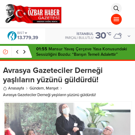
aohbet
islami
chat
omegla
türk
sohbet
30
cinsel
BIST
°C
İSTANBUL
13.779,39
sohbet
PARÇALI BULUTLU
dini
chat
01:55
Mansur Yavaş Çerçeve Yasa Konusundaki
Sessizliğini Bozdu: “Barışın Temeli Adalettir”
Avrasya Gazeteciler Derneği
yaşlıların yüzünü güldürdü!
Anasayfa
Gündem
,
Manşet
Avrasya Gazeteciler Derneği yaşlıların yüzünü güldürdü!