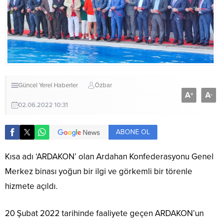
Güncel
Yerel Haberler
Özbar
A
A
+
-
02.06.2022 10:31
ABONE OL
Kısa adı ‘ARDAKON’ olan Ardahan Konfederasyonu Genel
Merkez binası yoğun bir ilgi ve görkemli bir törenle
hizmete açıldı.
20 Şubat 2022 tarihinde faaliyete geçen ARDAKON’un