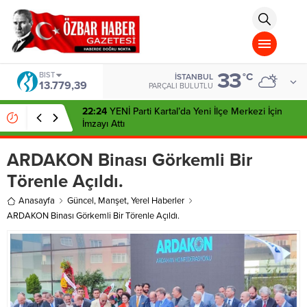
aohbet
islami
chat
omegla
türk
sohbet
33
cinsel
BIST
°C
İSTANBUL
13.779,39
sohbet
PARÇALI BULUTLU
dini
chat
22:24
YENİ Parti Kartal’da Yeni İlçe Merkezi İçin
İmzayı Attı
ARDAKON Binası Görkemli Bir
Törenle Açıldı.
Anasayfa
Güncel
,
Manşet
,
Yerel Haberler
ARDAKON Binası Görkemli Bir Törenle Açıldı.