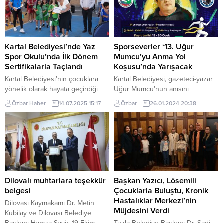
Kartal Belediyesi’nde Yaz
Sporseverler ‘13. Uğur
Spor Okulu’nda İlk Dönem
Mumcu’yu Anma Yol
Sertifikalarla Taçlandı
Koşusu’nda Yarışacak
Kartal Belediyesi’nin çocuklara
Kartal Belediyesi, gazeteci-yazar
yönelik olarak hayata geçirdiği
Uğur Mumcu’nun anısını
Yaz Spor Okulu’nun birinci
yaşatmak için her yıl düzenlediği,
Özbar Haber
14.07.2025 15:17
Özbar
26.01.2024 20:38
dönemi sona erdi. Kartal Yakacık
‘Uğur Mumcu’yu Anma Yol
İhsan Zakiroğlu Ortaokulu’nda
Koşusu’nun 13’üncüsünü
düzenlenen programın sonunda,
gerçekleştiriyor. 24 Ocak 1993’te
yaş gruplarını temsilen seçilen
Ankara’daki evinin önündeki
öğrencilere başarı sertifikaları;
aracına yerleştirilen bombanın
Kartal Belediyesi Başkan
patlaması sonucu suikasta kurban
Yardımcıları Adem Uçar ile Dr.
giden demokrasi şehidi,
Dilek Kars ve Gençlik ve Spor
araştırmacı gazeteci, hukukçu
Dilovalı muhtarlara teşekkür
Başkan Yazıcı, Lösemili
Hizmetleri Müdürü Serkan Taş
Uğur Mumcu’nun adını yaşatmak
belgesi
Çocuklarla Buluştu, Kronik
tarafından takdim edildi....
için Kartal Belediyesi tarafından
Hastalıklar Merkezi’nin
Dilovası Kaymakamı Dr. Metin
başlatılan ve bu yıl 13’üncüsü...
Müjdesini Verdi
Kubilay ve Dilovası Belediye
Başkanı Hamza Şayir, 19 Ekim
Tuzla Belediye Başkanı Dr. Şadi