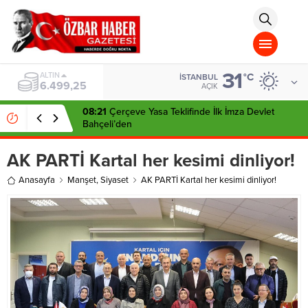
aohbet
islami
chat
omegla
türk
sohbet
31
cinsel
BIST
°C
İSTANBUL
13.798,82
sohbet
AÇIK
dini
chat
08:21
Çerçeve Yasa Teklifinde İlk İmza Devlet
Bahçeli’den
AK PARTİ Kartal her kesimi dinliyor!
Anasayfa
Manşet
,
Siyaset
AK PARTİ Kartal her kesimi dinliyor!