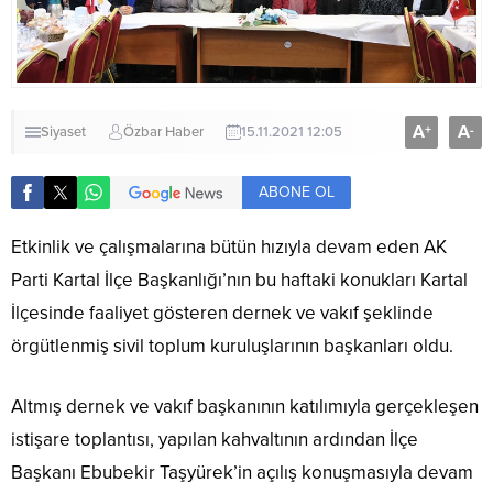
A
A
+
-
Siyaset
Özbar Haber
15.11.2021 12:05
ABONE OL
Etkinlik ve çalışmalarına bütün hızıyla devam eden AK
Parti Kartal İlçe Başkanlığı’nın bu haftaki konukları Kartal
İlçesinde faaliyet gösteren dernek ve vakıf şeklinde
örgütlenmiş sivil toplum kuruluşlarının başkanları oldu.
Altmış dernek ve vakıf başkanının katılımıyla gerçekleşen
istişare toplantısı, yapılan kahvaltının ardından İlçe
Başkanı Ebubekir Taşyürek’in açılış konuşmasıyla devam