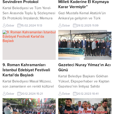
Sevindiren Protokol
Milleti Kaderine El Koymaya
Karar Vermiştir”
Kartal Belediyesi ve Tüm Yerel-
Sen Arasında Toplu İş Sözleşmesi
Gazi Mustafa Kemal Atatürk’ün
Ek Protokolü İmzalandı; Memura
Ankara’ya gelişinin ve Türk
Her Ay Sosyal Destek 15 Bin TL,
milletinin istiklâl mücadelesine
Özbar
15.02.2024 11:13
Özbar
29.12.2025 11:09
Yılda 4 Kez 5 Bin TL İkramiye
yön veren 27 Aralık 1919’un yıl
Kartal Belediyesi ve Tüm Yerel
dönümünde, Türkiye’nin farklı
Yönetim Çalışanları Sendikası
kesimlerinden gelen çok sayıda
(Tüm Yerel-Sen) arasında toplu iş
yurttaş Ankara’da bir araya geldi.
sözleşmesi ek protokolü
Siyaset, akademi, medya, sivil
imzalandı. Yeni ek protokol
toplum kuruluşları, gazeteciler,
kapsamında memurlara yönelik...
yazarlar ve sanat dünyasından
isimlerin katıldığı programda,
9. Roman Kahramanları
Gazeteci Nuray Yılmaz’ın Acı
Cumhuriyetin temel değerleri ve
İstanbul Edebiyat Festivali
Günü
millî irade vurgusu...
Kartal’da Başladı
Kartal Belediye Başkanı Gökhan
Kartal Belediyesi Masal Müzesi,
Yüksel, Ekpsperhaber ve Kaptan
son zamanların en renkli kültürel
Gazetesi’nin İmtiyaz Sahibi
etkinliklerinden birine daha ev
Gazeteci Nuray Yılmaz’ın teyzesi,
Özbar
20.12.2024 15:21
Özbar
20.12.2023 10:41
sahipliği yapıyor. Gençlerihedef
merhum Ayşe Kartal’ın cenaze
kitlesi olarak belirleyen ve
törenine katıldı. Başkan Yüksel,
edebiyatı hayatın ayrılmaz bir
Kartal Cemevi’de yapılan cenaze
parçası haline getirmeyi
töreninde merhumenin ailesine