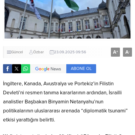
A
A
+
-
Güncel
Özbar
23.09.2025 09:56
ABONE OL
İngiltere, Kanada, Avustralya ve Portekiz’in Filistin
Devleti’ni resmen tanıma kararlarının ardından, İsrailli
analistler Başbakan Binyamin Netanyahu’nun
politikalarının uluslararası arenada “diplomatik tsunami”
etkisi yarattığını belirtti.