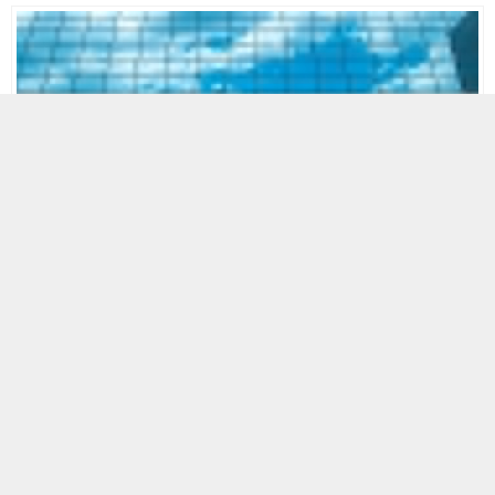
A
A
+
-
Güncel
Siyaset
Özbar
23.09.2025 09:53
ABONE OL
Ankara Büyükşehir Belediyesi’nin (ABB) 2021–2024 yılları
arasında düzenlediği konser harcamalarına yönelik