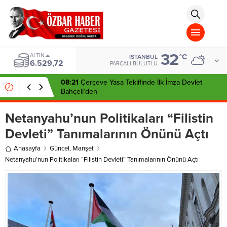
aohbet
islami
chat
omegla
türk
sohbet
32
cinsel
ALTIN
°C
İSTANBUL
6.529,72
sohbet
PARÇALI BULUTLU
dini
chat
08:21
Çerçeve Yasa Teklifinde İlk İmza Devlet
Bahçeli’den
Netanyahu’nun Politikaları “Filistin
Devleti” Tanımalarının Önünü Açtı
Anasayfa
Güncel
,
Manşet
Netanyahu’nun Politikaları “Filistin Devleti” Tanımalarının Önünü Açtı