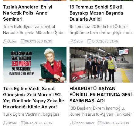
Ekrem İMAMOĞLU’ nun 11.11.2022
bir işin bitirilmemesi topluma...
Tuzlalı Annelere ‘En İyi
15 Temmuz Şehidi Şükrü
günü İlçemiz Kartal Anadolu
Narkotik Polisi Anne’
Bayrakçı Mezarı Başında
Adliyesinde görülecek olan
Semineri
Dualarla Anıldı
dava...
Tuzla Belediyesi ve İstanbul
15 Temmuz 2016’da FETÖ terör
Narkotik Suçlarla Mücadele Şube
örgütünce hain darbe girişiminde
Müdürlüğü iş birliği ile ‘Kadına
tanklara karşı durarak şehit düşen
Özbar
06.01.2023 15:39
Özbar
15.07.2023 21:45
Yönelik Şiddete Karşı Uluslararası
Kartallı Şehit Şükrü Bayrakçı,
Mücadele Günü kapsamında
şehadetinin 7. yılında mezarı
Tuzla Belediyesi Anne Çocuk
başında dualarla anıldı. Şehit
Eğitim Merkezi’ne gelen Tuzlalı
Şükrü Bayrakçı’nın Kurfalı
anneler için düzenlenen ‘En İyi
Mezarlığı’ndaki kabrinde
Narkotik Polisi Anne’ seminerleri
düzenlenen anma törenine;
devam ediliyor. Tuzla Belediyesi
şehid’in ailesi ,Kartal Kaymakamı
Anne Çocuk Eğitim Merkezi’ne
Abdullah Demir, Garnizon
Türk Eğitim Vakfı, Sanat
HİSARÜSTÜ-AŞİYAN
çocukları ile birlikte eğitime
Komutanlığı’na vekaleten Albay
Güneşimiz Zeki Müren’i 92.
FÜNİKÜLER HATTINDA GERİ
gelen...
Mehmet Gökhan Metin, Kartal
Yaş Gününde Yapay Zeka İle
SAYIM BAŞLADI
Belediye Başkan...
Hazırladığı Kliple Anıyor!
İBB Başkanı Ekrem İmamoğlu,
Türk Eğitim Vakfı’nın, bağışçısı
Rumelihisarüstü-Aşiyan Füniküler
anısına hazırladığı özel video,
hattında gerçekleştirilen test
Özbar
06.12.2023 23:15
Özbar Haber
17.09.2022 23:19
#BuŞarkıylaKavuşuruz etiketiyle
sürüşüne katıldı. Hattın yapımında
sosyal medyada paylaşılıyor. 56
çeşitli zorluklar yaşadıklarını