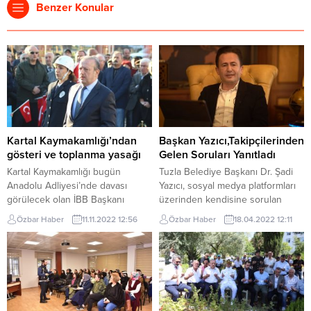
Benzer Konular
Kartal Kaymakamlığı’ndan
Başkan Yazıcı,Takipçilerinden
gösteri ve toplanma yasağı
Gelen Soruları Yanıtladı
Kartal Kaymakamlığı bugün
Tuzla Belediye Başkanı Dr. Şadi
Anadolu Adliyesi’nde davası
Yazıcı, sosyal medya platformları
görülecek olan İBB Başkanı
üzerinden kendisine sorulan
Ekrem İmamoğlu için sosyal
soruları cevapladı. Başkan Yazıcı,
Özbar Haber
11.11.2022 12:56
Özbar Haber
18.04.2022 12:11
medyada yapılan toplanma
bir vatandaşın İBB ile ilgili, Tuzla
çağrılarına karşı yasaklama getirdi
ile ilgili konularda sadece İBB’mi
Kartal Kaymakamlığınca yapılan
suçlu sorusuna, “Suçlamadan
açıklama şöyle: Sosyal medya ve
ziyade AK Parti döneminde
açık kaynaklardan yapılan
başlamış projeleri biran önce
araştırmalar neticesinde, İstanbul
bitirin diyorum.” diyerek, “Tuzla’da
Büyükşehir Belediye Başkanı
başlamış ve bitirilmesi gereken