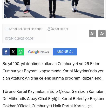
Kartal Bel.
Yerel Haberler
Özbar Haber
A
A
+
-
29.10.2023 00:03
ABONE OL
Bu yıl 100. yıl dönümü kutlanan Cumhuriyet ve 29 Ekim
Cumhuriyet Bayramı kapsamında Kartal Meydanı’nda yer
alan Atatürk Anıtı’na çelenk sunma programı düzenlendi.
Törene Kartal Kaymakamı Edip Çakıcı, Garnizon Komutanı
Dr. Mühendis Albay Cihat Eryiğit, Kartal Belediye Başkanı
Gökhan Yüksel, Cumhuriyet Halk Partisi Kartal İlçe