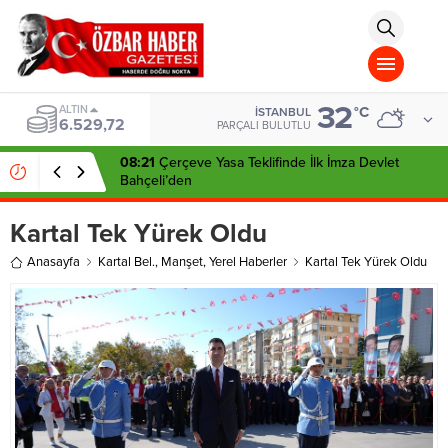
aohbet
islami
chat
omegla
türk
sohbet
32
cinsel
BIST
°C
İSTANBUL
13.703,13
sohbet
PARÇALI BULUTLU
dini
chat
08:21
Çerçeve Yasa Teklifinde İlk İmza Devlet
Bahçeli’den
Kartal Tek Yürek Oldu
Anasayfa
Kartal Bel.
,
Manşet
,
Yerel Haberler
Kartal Tek Yürek Oldu