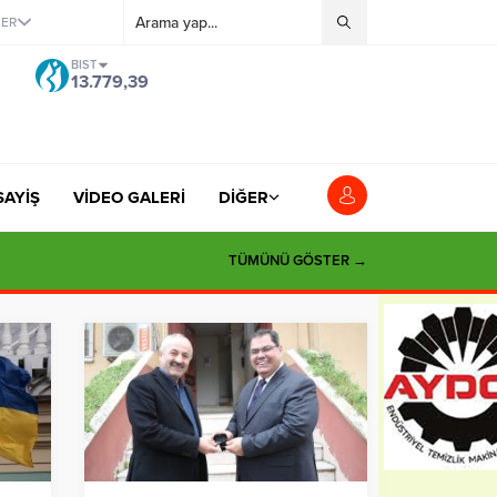
ĞER
BIST
13.779,39
SAYİŞ
VİDEO GALERİ
DİĞER
TÜMÜNÜ GÖSTER →