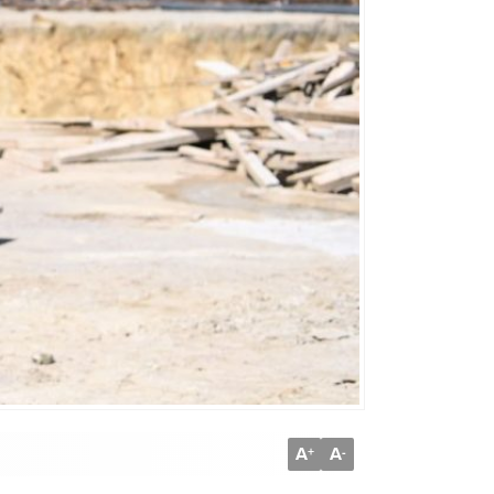
A
A
+
-