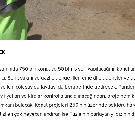
EK
apsamında 750 bin konut ve 50 bin iş yeri yapılacağını, konutl
: Şehit yakını ve gaziler, engelliler, emekliler, gençler ve d
ye için çok sayıda faydayı da beraberinde getirecek. Pande
 fiyatları ve kiralar kontrol altına alınacağından, proje hem 
imkanı bulacak. Konut projeleri 250’nin üzerinde sektörü ha
i en çok heyecanlandıran ise Tuzla’nın parlayan yıldızının 