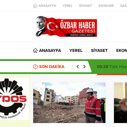
aohbet
ANASAYFA
YEREL
SİYASET
EKONOMİ
SAĞ
islami
chat
omegla
türk
sohbet
cinsel
sohbet
dini
chat
ANASAYFA
YEREL
SİYASET
EKO
SON DAKİKA
09:29
Türk Hava