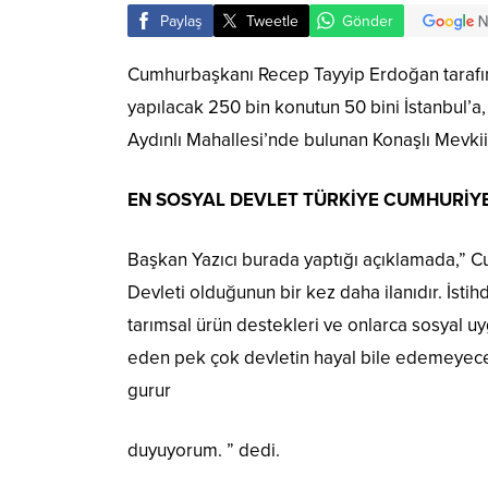
Paylaş
Tweetle
Gönder
Cumhurbaşkanı Recep Tayyip Erdoğan tarafında
yapılacak 250 bin konutun 50 bini İstanbul’a,
Aydınlı Mahallesi’nde bulunan Konaşlı Mevki
EN SOSYAL DEVLET TÜRKİYE CUMHURİYE
Başkan Yazıcı burada yaptığı açıklamada,” Cu
Devleti olduğunun bir kez daha ilanıdır. İstih
tarımsal ürün destekleri ve onlarca sosyal u
eden pek çok devletin hayal bile edemeyeceğ
gurur
duyuyorum. ” dedi.