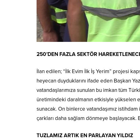
250’DEN FAZLA SEKTÖR HAREKETLENEC
İlan edilen; “İlk Evim İlk İş Yerim” projesi k
heyecan duyduklarını ifade eden Başkan Yazıcı
vatandaşlarımıza sunulan bu imkan tüm Türki
üretimindeki daralmanın etkisiyle yükselen ev
sunacak. On binlerce vatandaşımız istihdam 
çarkları daha sağlam dönmeye başlayacak. Biz
TUZLAMIZ ARTIK EN PARLAYAN YILDIZ