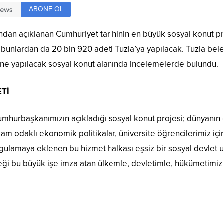
ABONE OL
n açıklanan Cumhuriyet tarihinin en büyük sosyal konut proje
 bunlardan da 20 bin 920 adeti Tuzla’ya yapılacak. Tuzla bele
ine yapılacak sosyal konut alanında incelemelerde bulundu.
Tİ
mhurbaşkanımızın açıkladığı sosyal konut projesi; dünyanın 
dam odaklı ekonomik politikalar, üniversite öğrencilerimiz için
ygulamaya eklenen bu hizmet halkası eşsiz bir sosyal devlet 
i bu büyük işe imza atan ülkemle, devletimle, hükümetimizl