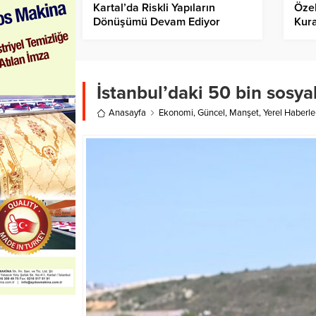
Kartal’da Riskli Yapıların
Özel
Dönüşümü Devam Ediyor
Kur
Gönd
İstanbul’daki 50 bin sosya
Anasayfa
Ekonomi
,
Güncel
,
Manşet
,
Yerel Haberle