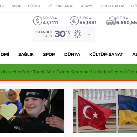
LIK
SPOR
DÜNYA
KÜLTÜR-SANAT
ASAYİŞ
VİDEO GALERİ
Dİ
DOLAR
EURO
ALTIN
47,7111
55,1881
6.660,55
30
°C
İSTANBUL
AÇIK
NOMİ
SAĞLIK
SPOR
DÜNYA
KÜLTÜR-SANAT
A
 Kuvvetleri’nde Tarihi Gün: Özlem Karapınar İlk Kadın General Oldu