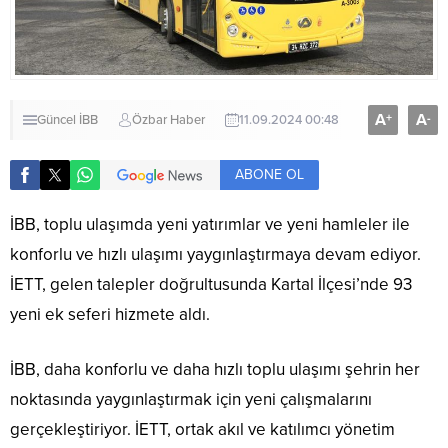
A
A
+
-
Güncel
İBB
Özbar Haber
11.09.2024 00:48
ABONE OL
İBB, toplu ulaşımda yeni yatırımlar ve yeni hamleler ile
konforlu ve hızlı ulaşımı yaygınlaştırmaya devam ediyor.
İETT, gelen talepler doğrultusunda Kartal İlçesi’nde 93
yeni ek seferi hizmete aldı.
İBB, daha konforlu ve daha hızlı toplu ulaşımı şehrin her
noktasında yaygınlaştırmak için yeni çalışmalarını
gerçekleştiriyor. İETT, ortak akıl ve katılımcı yönetim