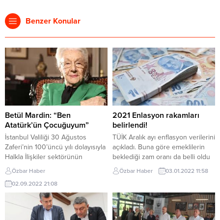
Benzer Konular
Betül Mardin: “Ben
2021 Enlasyon rakamları
Atatürk’ün Çocuğuyum”
belirlendi!
İstanbul Valiliği 30 Ağustos
TÜİK Aralık ayı enflasyon verilerini
Zaferi’nin 100’üncü yılı dolayısıyla
açıkladı. Buna göre emeklilerin
Halkla İlişkiler sektörünün
beklediği zam oranı da belli oldu
duayeni Betül Mardin ile özel bir
TÜİK, aralık ayı enflasyon
Özbar Haber
Özbar Haber
03.01.2022 11:58
röportaj çalışması gerçekleştirdi.
rakamlarını açıkladı. Tüketici
02.09.2022 21:08
Röportajda Cumhuriyetimizin
fiyatları, 2021 Aralık ayında aylık
Kurucusu Gazi Mustafa Kemal
baz da yüzde 13,58 arttı. Kasımda
Atatürk ile anısını da anlatan
yüzde 21,31 olan yıllık enflasyon
Mardin, Zafer Bayramı’nın
aralık ayında yüzde 36,08’e