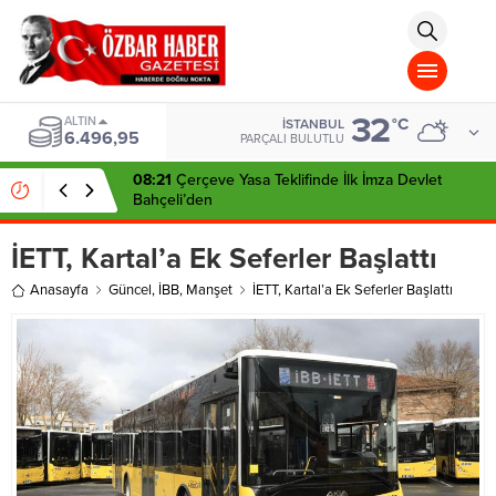
aohbet
islami
chat
omegla
türk
sohbet
32
cinsel
ALTIN
°C
İSTANBUL
6.496,95
sohbet
PARÇALI BULUTLU
dini
chat
08:21
Çerçeve Yasa Teklifinde İlk İmza Devlet
Bahçeli’den
İETT, Kartal’a Ek Seferler Başlattı
Anasayfa
Güncel
,
İBB
,
Manşet
İETT, Kartal’a Ek Seferler Başlattı