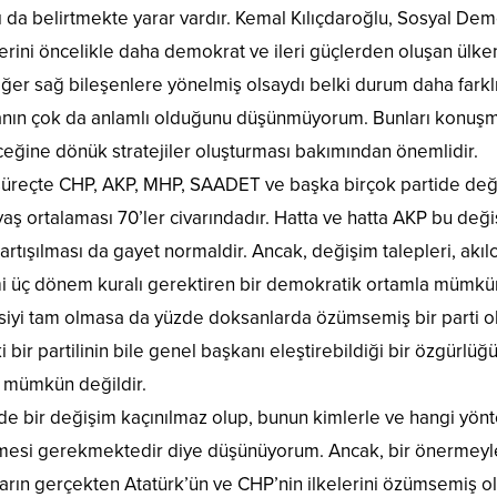
ı da belirtmekte yarar vardır. Kemal Kılıçdaroğlu, Sosyal Demo
lerini öncelikle daha demokrat ve ileri güçlerden oluşan ülken
ğer sağ bileşenlere yönelmiş olsaydı belki durum daha farklı
nın çok da anlamlı olduğunu düşünmüyorum. Bunları konuşm
ceğine dönük stratejiler oluşturması bakımından önemlidir.
 süreçte CHP, AKP, MHP, SAADET ve başka birçok partide deği
 yaş ortalaması 70’ler civarındadır. Hatta ve hatta AKP bu değ
rtışılması da gayet normaldir. Ancak, değişim talepleri, akıl
 üç dönem kuralı gerektiren bir demokratik ortamla mümkün o
yi tam olmasa da yüzde doksanlarda özümsemiş bir parti olduğ
 bir partilinin bile genel başkanı eleştirebildiği bir özgürlü
 mümkün değildir.
ide bir değişim kaçınılmaz olup, bunun kimlerle ve hangi yön
esi gerekmektedir diye düşünüyorum. Ancak, bir önermeyle b
ların gerçekten Atatürk’ün ve CHP’nin ilkelerini özümsemiş o