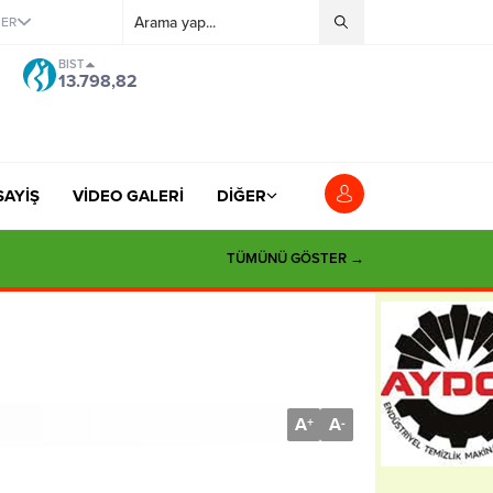
ĞER
BIST
13.798,82
SAYİŞ
VİDEO GALERİ
DİĞER
si”
TÜMÜNÜ GÖSTER →
A
A
+
-