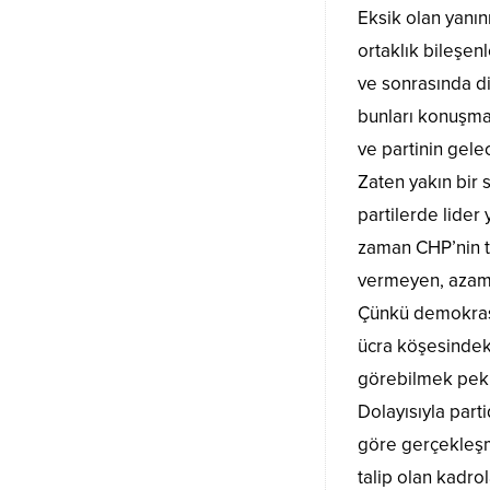
Eksik olan yanın
ortaklık bileşen
ve sonrasında di
bunları konuşma
ve partinin gele
Zaten yakın bir
partilerde lider
zaman CHP’nin ta
vermeyen, azami
Çünkü demokrasi
ücra köşesindeki
görebilmek pek
Dolayısıyla part
göre gerçekleşm
talip olan kadro