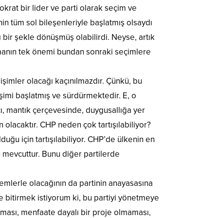
krat bir lider ve parti olarak seçim ve
in tüm sol bileşenleriyle başlatmış olsaydı
 bir şekle dönüşmüş olabilirdi. Neyse, artık
anın tek önemi bundan sonraki seçimlere
şimler olacağı kaçınılmazdır. Çünkü, bu
işimi başlatmış ve sürdürmektedir. E, o
cı, mantık çerçevesinde, duygusallığa yer
lacaktır. CHP neden çok tartışılabiliyor?
u için tartışılabiliyor. CHP’de ülkenin en
ğü mevcuttur. Bunu diğer partilerde
temlerle olacağının da partinin anayasasına
itirmek istiyorum ki, bu partiyi yönetmeye
lması, menfaate dayalı bir proje olmaması,