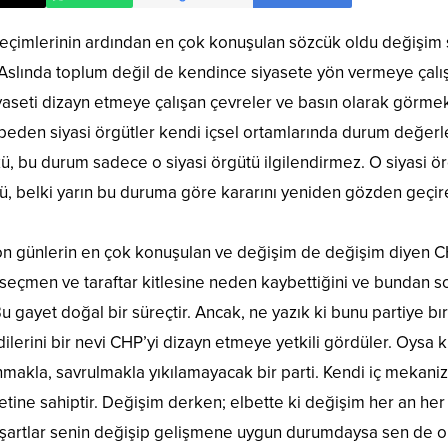
seçimlerinin ardından en çok konuşulan sözcük oldu değişi
Aslında toplum değil de kendince siyasete yön vermeye çalış
yaseti dizayn etmeye çalışan çevreler ve basın olarak görme
beden siyasi örgütler kendi içsel ortamlarında durum değer
kü, bu durum sadece o siyasi örgütü ilgilendirmez. O siyasi ör
nkü, belki yarın bu duruma göre kararını yeniden gözden geçi
on günlerin en çok konuşulan ve değişim de değişim diyen 
eçmen ve taraftar kitlesine neden kaybettiğini ve bundan so
 gayet doğal bir süreçtir. Ancak, ne yazık ki bunu partiye b
ilerini bir nevi CHP’yi dizayn etmeye yetkili gördüler. Oysa k
anmakla, savrulmakla yıkılamayacak bir parti. Kendi iç mekani
tine sahiptir. Değişim derken; elbette ki değişim her an he
 şartlar senin değişip gelişmene uygun durumdaysa sen de 