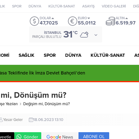
LIK
SPOR
DÜNYA
KÜLTÜR-SANAT
ASAYİŞ
VİDEO GALERİ
Dİ
DOLAR
EURO
ALTIN
47,7025
55,0112
6.519,97
31
°C
İSTANBUL
PARÇALI BULUTLU
NOMİ
SAĞLIK
SPOR
DÜNYA
KÜLTÜR-SANAT
A
ı’dan Tuzla’daki İmar İddialarına Sert Yanıt: “Tutarsızlıklar Manzume
 mi, Dönüşüm mü?
şe Yazıları
Değişim mi, Dönüşüm mü?
Yasar Geler
18.06.2023 13:10
ABONE OL
weetle
Gönder