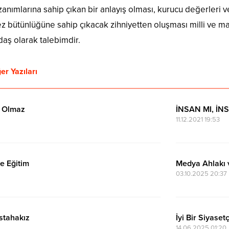
anımlarına sahip çıkan bir anlayış olması, kurucu değerleri v
 bütünlüğüne sahip çıkacak zihniyetten oluşması milli ve ma
daş olarak talebimdir.
er Yazıları
z Olmaz
İNSAN MI, İN
11.12.2021 19:53
ve Eğitim
Medya Ahlakı v
03.10.2025 20:37
stahakız
İyi Bir Siyaset
14.06.2025 01:20