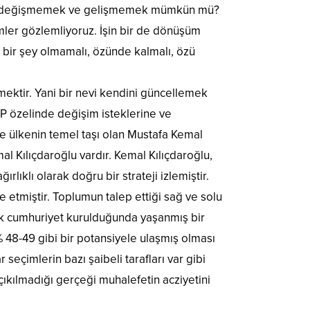
ğında değişmemek ve gelişmemek mümkün mü?
mler gözlemliyoruz. İşin bir de dönüşüm
bir şey olmamalı, özünde kalmalı, özü
tir. Yani bir nevi kendini güncellemek
HP özelinde değişim isteklerine ve
ve ülkenin temel taşı olan Mustafa Kemal
al Kılıçdaroğlu vardır. Kemal Kılıçdaroğlu,
lıklı olarak doğru bir strateji izlemiştir.
e etmiştir. Toplumun talep ettiği sağ ve solu
arak cumhuriyet kurulduğunda yaşanmış bir
% 48-49 gibi bir potansiyele ulaşmış olması
çimlerin bazı şaibeli tarafları var gibi
ıkılmadığı gerçeği muhalefetin acziyetini