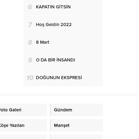
6
KAPATIN GİTSİN
7
Hoş Geldin 2022
8
8 Mart
9
O DA BİR İNSANDI
10
DOĞUNUN EKSPRESİ
Foto Galeri
Gündem
Köşe Yazıları
Manşet