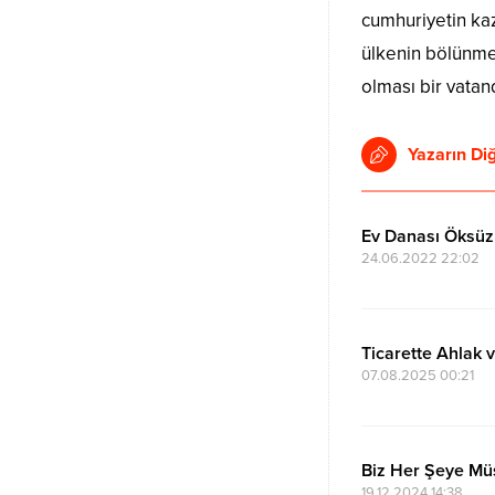
cumhuriyetin kaz
ülkenin bölünmez
olması bir vatan
Yazarın Diğ
Ev Danası Öksü
24.06.2022 22:02
Ticarette Ahlak 
07.08.2025 00:21
Biz Her Şeye Mü
19.12.2024 14:38