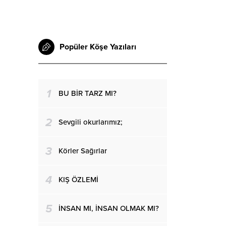
Popüler Köşe Yazıları
1
BU BİR TARZ MI?
2
Sevgili okurlarımız;
3
Körler Sağırlar
4
KIŞ ÖZLEMİ
5
İNSAN MI, İNSAN OLMAK MI?