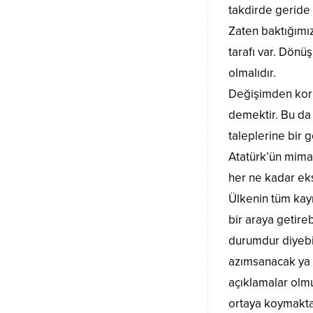
takdirde geride
Zaten baktığımız
tarafı var. Dön
olmalıdır.
Değişimden kork
demektir. Bu da 
taleplerine bir 
Atatürk’ün mimar
her ne kadar eks
Ülkenin tüm kayn
bir araya getire
durumdur diyebil
azımsanacak ya d
açıklamalar olmu
ortaya koymakta