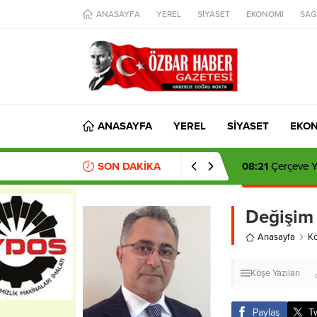
aohbet
ANASAYFA
YEREL
SİYASET
EKONOMİ
SAĞ
islami
chat
omegla
türk
sohbet
cinsel
sohbet
dini
chat
ANASAYFA
YEREL
SİYASET
EKO
SON DAKİKA
14:35
Şadi Yazıc
Değişim
Anasayfa
Kö
Köşe Yazıları
Paylaş
T