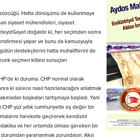
m sözcüğü. Hatta dönüşümü de kullanmaya
an siyaset mühendisleri, siyaset
kteyizGayet doğaldır ki, her seçimden sonra
lendirmesi yapar ve bunu da kamuoyuyla
gütün destekçilerini hatta muhaliflerini de
recek seçmen kitlesi sonuçları
CHP’de ki duruma. CHP normal olarak
nra ki sürece nasıl hazırlanacağını anlatmak
ırakmadan başkaları tartışmaya başladı. Yani
i CHP yüz yıllık cumhuriyetle eş değer bir
zmalarını harekete geçirerek kendisini
r dakika ve her ortamda olması gereken bir
o durumdan yararlanmak zorundasın. Aksi