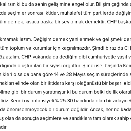
 kalırsın ki bu da senin gelişimine engel olur. Bilişim ça
da seçimler sonrası iktidar, muhalefet tüm partilerde değişi
üşüm demek; kısaca başka bir şey olmak demektir. CHP başka 
mamak lazım. Değişim demek yenilenmek ve gelişmek demek
tüm toplum ve kurumlar için kaçınılmazdır. Şimdi biraz da C
göz atalım. CHP, yukarıda da dediğim gibi cumhuriyetle yaşıt 
lığında oluşturulan bir siyasi örgüttür. Şimdi ise, başında Kem
ikleri olsa da bana göre 14 ve 28 Mayıs seçim süreçlerinde ağır
akları elinde olan bir iktidara karşı olağanüstü bir başarı eld
bilme gibi bir durum yaratmıştır ki bu durum belki de ilk ol
iriz. Kendi oy potansiyeli % 25-30 bandında olan bir adayın 
a önemsenmeyecek bir durum değildir. Ancak, her ne kadar se
ş olsa da sonuçta seçimlere ve sandıklara tam olarak sahip ç
dır.