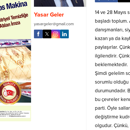
14 ve 28 Mayıs 
Yasar Geler
başladı toplum. 
yasargeler@gmail.com
danışmanları, si
kazan ya da kay
paylaşırlar. Çün
ilgilendirir. Çü
beklemektedir.
Şimdi gelelim s
sorumlu olduğu s
durumundadır. Bu
bu çevreler kend
parti. Öyle sall
değiştirme kudre
olgudur. Çünkü,