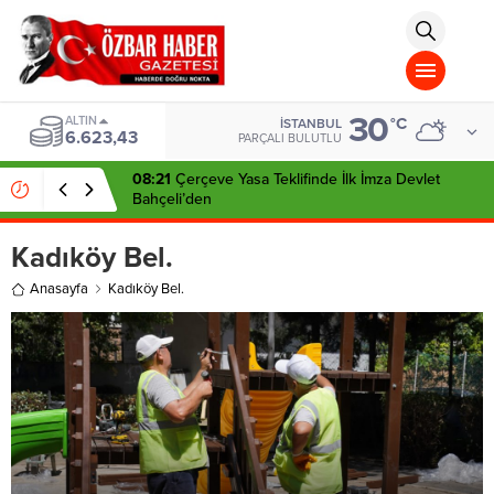
aohbet
islami
chat
omegla
türk
sohbet
30
cinsel
ALTIN
°C
İSTANBUL
6.623,43
sohbet
PARÇALI BULUTLU
dini
chat
08:21
Çerçeve Yasa Teklifinde İlk İmza Devlet
Bahçeli’den
Kadıköy Bel.
Anasayfa
Kadıköy Bel.