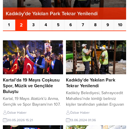
Kadıköy’de Yakılan Park Tekrar Yenilendi
2
1
3
4
5
6
7
8
9
10
Kartal’da 19 Mayıs Coşkusu
Kadıköy’de Yakılan Park
Spor, Müzik ve Gençlikle
Tekrar Yenilendi
Buluştu
Kadıköy Belediyesi, Sahrayıcedit
Kartal, 19 Mayıs Atatürk’ü Anma,
Mahallesi’nde kimliği belirsiz
Gençlik ve Spor Bayramı’nın 107.
kişiler tarafından yakılan Erguvan
yıl dönümünü büyük bir coşkuyla
Parkı’nı yeniden yaptı. Kadıköy
Özbar Haber
Özbar Haber
kutladı. Kartal Belediyesi
Sahrayıcedit Mahallesi’nde
20.05.2026 15:21
13.06.2024 01:36
tarafından düzenlenen kutlama
bulunan Erguvan Parkı 28 Nisan
programı, sabah saatlerinde Kartal
Pazar günü kimliği belirsiz kişi ya