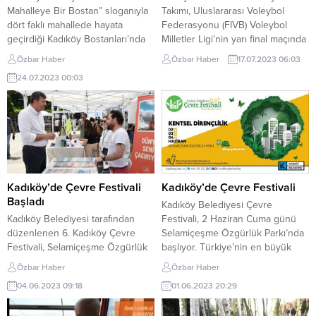
Mahalleye Bir Bostan” sloganıyla
Takımı, Uluslararası Voleybol
dört faklı mahallede hayata
Federasyonu (FIVB) Voleybol
geçirdiği Kadıköy Bostanları’nda
Milletler Ligi’nin yarı final maçında
yaz sezonunun ilk hasadı
ev sahibi ABD ile karşı karşıya
Özbar Haber
Özbar Haber
17.07.2023 06:03
gerçekleşti. Kadıköylülerin
geldi. Filenin Sultanları ABD’de
24.07.2023 00:03
sağlıklı ve temiz gıdaya doğrudan
oynanan maçta ABD’yi 3-1
erişmesini amaçlayan Kadıköy
yenerek finale yükseldi.
Belediyesi, kentin tarihinde de
Sporseverler, saat farkı nedeni ile
önemli bir yeri olan bostanları
03.30’da başlayan maçı Kalamış
halkın hizmetine sunmaya devam
Atatürk Parkı’na kurulan dev
ediyor. Yaz döneminde
ekrandan birlikte izlemenin
bostanlardan faydalanmak için 2
keyfini...
bin 757...
Kadıköy’de Çevre Festivali
Kadıköy’de Çevre Festivali
Başladı
Kadıköy Belediyesi Çevre
Kadıköy Belediyesi tarafından
Festivali, 2 Haziran Cuma günü
düzenlenen 6. Kadıköy Çevre
Selamiçeşme Özgürlük Parkı’nda
Festivali, Selamiçeşme Özgürlük
başlıyor. Türkiye’nin en büyük
Parkı’nda başladı. Festivalde
çevre festivalinde bu yıl deprem
Özbar Haber
Özbar Haber
konuşan Kadıköy Belediye
ve iklim değişikliği kaynaklı doğal
04.06.2023 09:18
01.06.2023 20:29
Başkanı Av. Şerdil Dara Odabaşı,
afetlerle mücadele konuşulacak.
“Kadıköy Belediyesi Evlendirme
Türkiye’nin en kapsamlı ve en