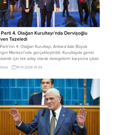
İ Parti 4. Olağan Kurultayı’nda Dervişoğlu
ven Tazeledi
 Parti’nin 4. Olağan Kurultayı, Ankara’daki Büyük
gre Merkezi’nde gerçekleştirildi. Kurultayda genel
kanlık için tek aday olarak delegelerin karşısına çıkan
savat Dervişoğlu, oy kullanan 1180 delegenin
Özbar
19.01.2026 15:34
amının desteğini alarak ikinci kez genel başkanlığa
ildi.“İyilerin vakti geldi” ana sloganıyla toplanan
ultayda, “Adaletin vakti geldi” ve “Eşitlik vakti geldi”
delerinin yer aldığı...