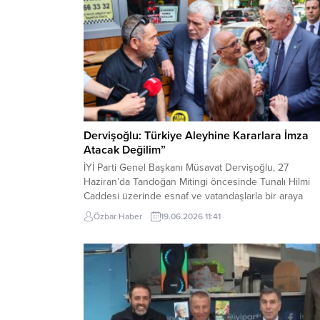
Dervişoğlu: Türkiye Aleyhine Kararlara İmza
Atacak Değilim”
İYİ Parti Genel Başkanı Müsavat Dervişoğlu, 27
Haziran’da Tandoğan Mitingi öncesinde Tunalı Hilmi
Caddesi üzerinde esnaf ve vatandaşlarla bir araya
gelerek mitinge davette bulundu. Partililer ziyaret
Özbar Haber
19.06.2026 11:41
sırasında vatandaşlara Türk bayrağı dağıttı. Vatandaşla
tokalaşarak Kuğulu Park yakınındaki taksi durağına
geçen Dervişoğlu, burada taksicilerin sorunlarını dinle
Taksi durağında çalışan bir yurttaş, ekonomik...