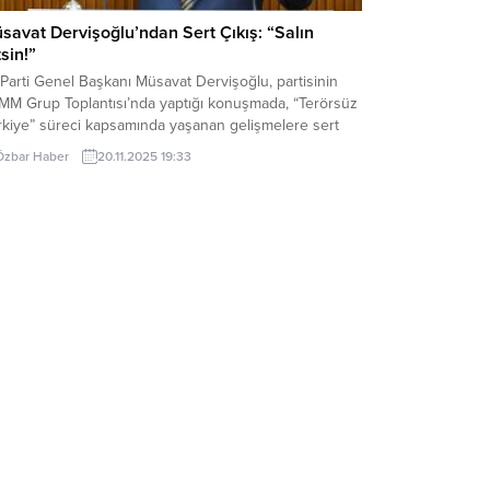
savat Dervişoğlu’ndan Sert Çıkış: “Salın
tsin!”
 Parti Genel Başkanı Müsavat Dervişoğlu, partisinin
MM Grup Toplantısı’nda yaptığı konuşmada, “Terörsüz
rkiye” süreci kapsamında yaşanan gelişmelere sert
delerle tepki gösterdi. Dervişoğlu, TBMM Başkanı’nın
Özbar Haber
20.11.2025 19:33
umunu eleştirerek şu ifadeleri kullandı: “Gazi Meclisin
şkanlığını yapmak yerine, TBMM’nin meşruiyetini
alı’ya paspas yapmanın taşlarını döşeyen Meclis
kanı’nı eskiden bilirdik ama artık tanıdık. İktidar...