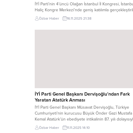
İYİ Parti’nin 4’üncü Olağan İstanbul İl Kongresi, İstanb
Haliç Kongre Merkezi’nde geniş katılımla gerçekleştiril
Saygı duruşu ve İstiklal Marşı’nın ardından başlayan
Özbar Haber
16.11.2025 21:38
kongrede Genel Başkan Müsavat Dervişoğlu’nun
açıklamaları salonda sık sık alkışlarla kesildi. Kongrede
mevcut İl Başkanı Yücel Coşkun ile İmren Nilay
Tüfekçi’nin yarıştığı seçimde divan başkanlığını eski
bakan ve milletvekili...
İYİ Parti Genel Başkanı Dervişoğlu’ndan Fark
Yaratan Atatürk Anması
İYİ Parti Genel Başkanı Müsavat Dervişoğlu, Türkiye
Cumhuriyeti’nin kurucusu Büyük Önder Gazi Mustafa
Kemal Atatürk’ün ebediyete intikalinin 87. yılı dolayısıy
düzenlenen Mevlid-i Şerif programına katıldı. Hacı
Özbar Haber
11.11.2025 14:10
Bayram-ı Veli Camisi’nde ikindi vakti gerçekleştirilen