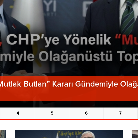
“Mutlak Butlan” Kararı Gündemiyle Ola
4
5
6
7