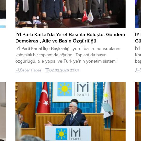
İYİ Parti Kartal’da Yerel Basınla Buluştu: Gündem
İY
Demokrasi, Aile ve Basın Özgürlüğü
Gü
İYİ Parti Kartal İlçe Başkanlığı, yerel basın mensuplarını
İYİ
kahvaltılı bir toplantıda ağırladı. Toplantıda basın
Kon
özgürlüğü, aile yapısı ve Türkiye’nin yönetim sistemi
baş
üzerine dikkat çeken değerlendirmeler yapıldı. İYİ Parti
Mü
Özbar Haber
02.02.2026 23:01
Kartal İlçe Başkanlığı tarafından bir restoranda
tam
ilat
düzenlenen basın buluşmasına; İYİ Parti Genel Başkan
seç
Yardımcısı Burak Akburak, İstanbul Milletvekili Cihan
kur
Paçacı, İstanbul İl...
ifa