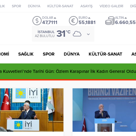
LIK
SPOR
DÜNYA
KÜLTÜR-SANAT
ASAYİŞ
VİDEO GALERİ
Dİ
DOLAR
EURO
ALTIN
47,7111
55,1881
6.660,55
31
°C
İSTANBUL
AZ BULUTLU
NOMİ
SAĞLIK
SPOR
DÜNYA
KÜLTÜR-SANAT
A
 Kuvvetleri’nde Tarihi Gün: Özlem Karapınar İlk Kadın General Oldu