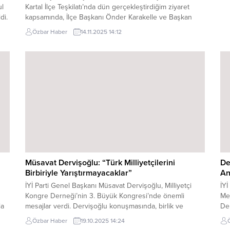
ul
Kartal İlçe Teşkilatı’nda dün gerçekleştirdiğim ziyaret
di.
kapsamında, İlçe Başkanı Önder Karakelle ve Başkan
Yardımcısı Neriman Taş Özdemir ile bir araya geldim.
Özbar Haber
14.11.2025 14:12
Görüşmede hem Kartal’ın yerel gündemi hem de ülke
siyasetine ilişkin değerlendirmeler ele alındı. İlçe Başkanı
Önder Karakelle, İYİ Parti’nin Kartal’daki çalışmalarını...
Müsavat Dervişoğlu: “Türk Milliyetçilerini
De
Birbiriyle Yarıştırmayacaklar”
An
İYİ Parti Genel Başkanı Müsavat Dervişoğlu, Milliyetçi
İYİ
Kongre Derneği’nin 3. Büyük Kongresi’nde önemli
Mer
la
mesajlar verdi. Dervişoğlu konuşmasında, birlik ve
Der
dayanışmanın önemine vurgu yaparak, “Gelin geleceği
muh
Özbar Haber
19.10.2025 14:24
beraber inşa edelim. Sorumluluklarımızı, çabalarımızı,
TA