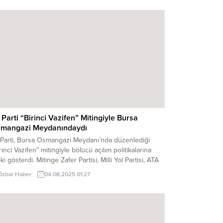
rumunun uzun zamandır milletin sorunlarını çözmeyi
akıp, kendi sorunlarını vatandaşın sırtına yüklediğini
unan Dervişoğlu, “Hatta Türk milletini de kendine
un haline getirmiştir. İktidar...
İ Parti “Birinci Vazifen” Mitingiyle Bursa
mangazi Meydanındaydı
İ Parti, Bursa Osmangazi Meydanı’nda düzenlediği
rinci Vazifen” mitingiyle bölücü açılım politikalarına
ki gösterdi. Mitinge Zafer Partisi, Milli Yol Partisi, ATA
ti ve Bağımsız Türkiye Partisi de destek verdi.
Özbar Haber
04.08.2025 01:27
dan, Türk bayrakları ve “Birlikte başaracağız,
huriyeti yaşatacağız” yazılı flamalarla donatılırken,
işe Gazi Mustafa Kemal Atatürk’ün “Birinci vazifen,
k istiklalini, Türk...