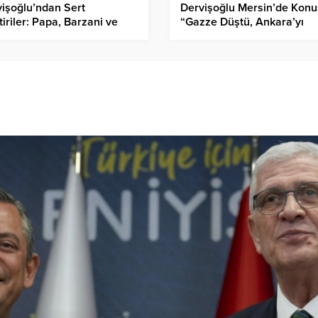
işoğlu’ndan Sert
Dervişoğlu Mersin’de Konu
tiriler: Papa, Barzani ve
“Gazze Düştü, Ankara’yı
beliada Ruhban Okulu
Düşürtmeyeceğiz!”