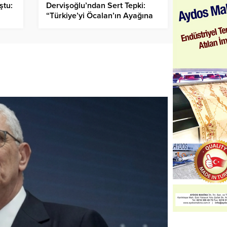
ştu:
Dervişoğlu’ndan Sert Tepki:
“Türkiye’yi Öcalan’ın Ayağına
mı Götürecekler?”