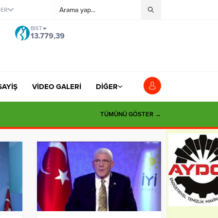
ĞER
BIST
13.779,39
SAYİŞ
VİDEO GALERİ
DİĞER
TÜMÜNÜ GÖSTER →