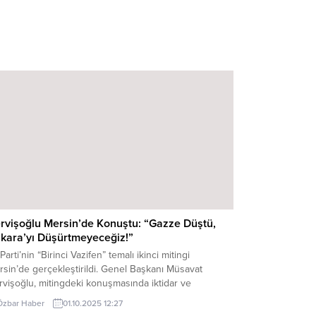
rvişoğlu Mersin’de Konuştu: “Gazze Düştü,
kara’yı Düşürtmeyeceğiz!”
 Parti’nin “Birinci Vazifen” temalı ikinci mitingi
sin’de gerçekleştirildi. Genel Başkanı Müsavat
vişoğlu, mitingdeki konuşmasında iktidar ve
alefet eleştirilerinde bulundu. “İKTİDAR MİLLETİN
Özbar Haber
01.10.2025 12:27
LEBİNİ, FERYADINI, İSYANINI UMURSAMIYOR” Siyaset