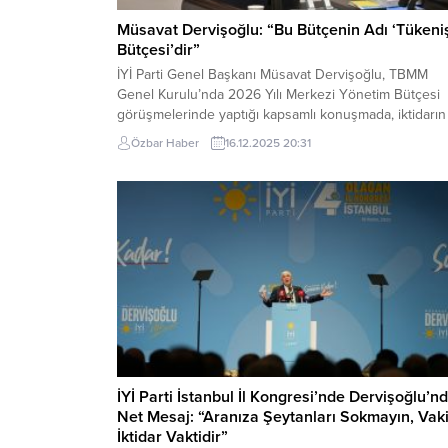
Müsavat Dervişoğlu: “Bu Bütçenin Adı ‘Tükeni
Bütçesi’dir”
İYİ Parti Genel Başkanı Müsavat Dervişoğlu, TBMM
Genel Kurulu’nda 2026 Yılı Merkezi Yönetim Bütçesi
görüşmelerinde yaptığı kapsamlı konuşmada, iktidarın
ekonomi politikalarını, bütçe önceliklerini, savunma
Özbar Haber
16.12.2025 20:31
harcamalarını ve “Terörsüz Türkiye” adıyla yürütülen
süreci sert sözlerle eleştirdi. Dervişoğlu, “Bu bütçe bi
kalkınma planı değil; vicdanını kaybetmiş bir düzenin
belgesidir” dedi. Sözlerine sabah saatlerinde...
İYİ Parti İstanbul İl Kongresi’nde Dervişoğlu’n
Net Mesaj: “Aranıza Şeytanları Sokmayın, Vaki
İktidar Vaktidir”