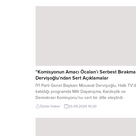
törende Dervişoğlu, milletin Atatürk’e olan bağlılığını 
saygısını bir kez daha dile getirdi. Basın mensuplarına
açıklamalarda bulunan Dervişoğlu,...
“Komisyonun Amacı Öcalan’ı Serbest Bırakma
Dervişoğlu’ndan Sert Açıklamalar
İYİ Parti Genel Başkanı Müsavat Dervişoğlu, Halk TV’
katıldığı programda Milli Dayanışma, Kardeşlik ve
Demokrasi Komisyonu’nu sert bir dille eleştirdi.
Dervişoğlu, komisyonun asıl amacının sorun çözmek
Özbar Haber
23.09.2025 10:20
değil, Abdullah Öcalan’ın serbest bırakılması olduğun
öne sürdü. “Komisyonu ilk öneren kişi Abdullah
Öcalan’dır. Süreç boyunca TBMM, Öcalan’ın yol
göstericiliğinde sürece dahil edilmiştir. Bu,...