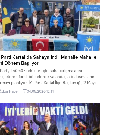
İ Parti Kartal’da Sahaya İndi: Mahalle Mahalle
ni Dönem Başlıyor
 Parti, önümüzdeki süreçte saha çalışmalarını
işleterek farklı bölgelerde vatandaşla buluşmalarını
ırmayı planlıyor. İYİ Parti Kartal İlçe Başkanlığı, 2 Mayıs
artesi günü ilçe yönetiminin tam kadro katılımıyla
Özbar Haber
04.05.2026 12:14
a çalışmalarına başladı. İlçe Başkanı Önder Karakelle
cülüğünde kurulan stantta, Ankara Caddesi girişinde
andaşlarla bir araya gelindi. Çalışmaya; ilçe
eticilerinin yanı sıra başkan...