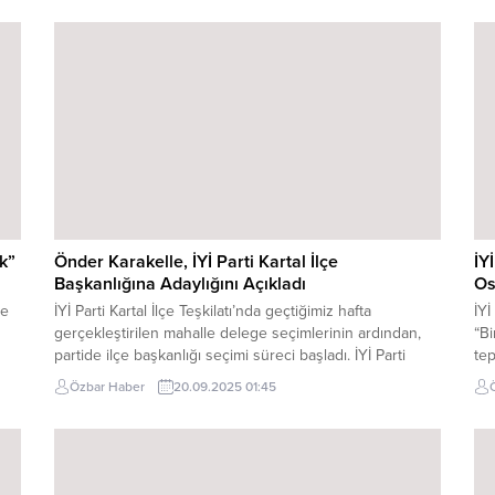
ve
enerjimizi birleştirip, yarının aydınlık ufuklarıyla buluşalım.
ku
Hani dedi ya ‘Dündar Taşer’den sonra büyük Türkiye’yi
bır
bize hiç kimse anlatmadı.’ Hayalimizdeki büyük...
sav
sor
k”
Önder Karakelle, İYİ Parti Kartal İlçe
İY
Başkanlığına Adaylığını Açıkladı
Os
de
İYİ Parti Kartal İlçe Teşkilatı’nda geçtiğimiz hafta
İY
gerçekleştirilen mahalle delege seçimlerinin ardından,
“Bi
partide ilçe başkanlığı seçimi süreci başladı. İYİ Parti
tep
Kartal İlçe Başkan Adayı Önder Karakelle, yaptığı yazılı
Par
Özbar Haber
20.09.2025 01:45
u
açıklama ile adaylığını ilan etti. Karakelle açıklamasında şu
Mey
ifadelere yer verdi: “4. Olağan İlçe Kongremizin ilk ayağı
cum
olan mahalle delege seçimlerini, birlik...
gir
Tür