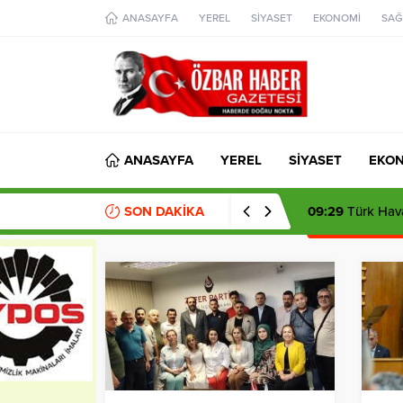
aohbet
ANASAYFA
YEREL
SİYASET
EKONOMİ
SAĞ
islami
chat
omegla
türk
sohbet
cinsel
sohbet
dini
chat
ANASAYFA
YEREL
SİYASET
EKO
SON DAKİKA
09:29
Türk Hava