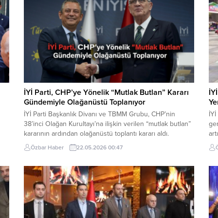
İYİ Parti, CHP’ye Yönelik “Mutlak Butlan” Kararı
İY
Gündemiyle Olağanüstü Toplanıyor
Ye
İYİ Parti Başkanlık Divanı ve TBMM Grubu, CHP’nin
İYİ
38’inci Olağan Kurultayı’na ilişkin verilen “mutlak butlan”
gen
kararının ardından olağanüstü toplantı kararı aldı.
art
Toplantının, 22 Mayıs Cuma günü saat 10.00’da Genel
Cum
Özbar Haber
22.05.2026 00:47
rla
Başkan Müsavat Dervişoğlu başkanlığında
sah
gerçekleştirileceği bildirildi. İYİ Parti kaynaklarından
ön
di.
yapılan açıklamada, mahkeme kararının ardından
vat
Başkanlık Divanı ile Meclis Grubu’nun birlikte
yön
toplanacağı...