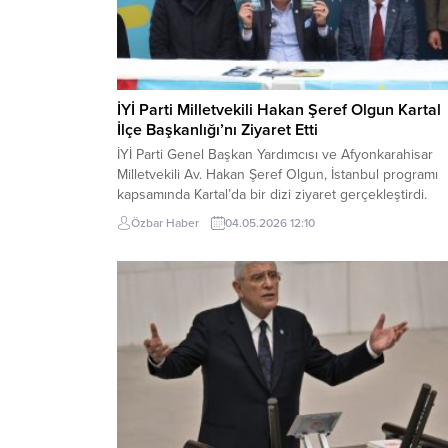
İYİ Parti Milletvekili Hakan Şeref Olgun Kartal
İlçe Başkanlığı’nı Ziyaret Etti
İYİ Parti Genel Başkan Yardımcısı ve Afyonkarahisar
Milletvekili Av. Hakan Şeref Olgun, İstanbul programı
kapsamında Kartal’da bir dizi ziyaret gerçekleştirdi.
Programına İYİ Parti Kartal İlçe Başkanlığı’nı ziyaret
Özbar Haber
04.05.2026 12:10
ederek başlayan Olgun, İlçe Başkanı Önder Karakelle,
ilçe yönetimi ve partililerle bir araya geldi. Burada teşk
çalışmaları ve saha faaliyetleri üzerine
değerlendirmelerde bulunan...