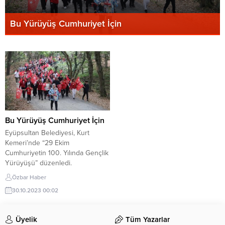
Bu Yürüyüş Cumhuriyet İçin
Bu Yürüyüş Cumhuriyet İçin
Eyüpsultan Belediyesi, Kurt
Kemeri’nde “29 Ekim
Cumhuriyetin 100. Yılında Gençlik
Yürüyüşü” düzenledi.
Cumhuriyet’in ilanının 100. yılına
Özbar Haber
özel düzenlenen yürüyüş,
30.10.2023 00:02
Eyüpsultan Belediye Başkanı
Deniz Köken’in katılımıyla 29 Ekim
pazar günü sabah 10:00 ile 12:30
Üyelik
Tüm Yazarlar
saatleri arasında Kurt Kemeri’nde