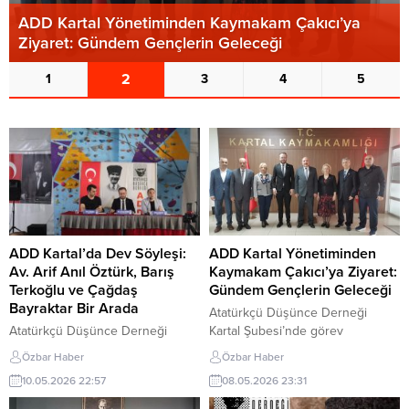
ADD Kartal Yönetiminden Kaymakam Çakıcı’ya
Ziyaret: Gündem Gençlerin Geleceği
2
1
3
4
5
ADD Kartal’da Dev Söyleşi:
ADD Kartal Yönetiminden
Av. Arif Anıl Öztürk, Barış
Kaymakam Çakıcı’ya Ziyaret:
Terkoğlu ve Çağdaş
Gündem Gençlerin Geleceği
Bayraktar Bir Arada
Atatürkçü Düşünce Derneği
Atatürkçü Düşünce Derneği
Kartal Şubesi’nde görev
(ADD) Kartal Şubesi’nin ev
değişiminin ardından, önceki
Özbar Haber
Özbar Haber
sahipliğinde, Kartal Belediyesi
dönem Şube Başkanı Hülya
10.05.2026 22:57
08.05.2026 23:31
Ekolojik Pazar Etkinlik Çadırı’nda
Arkan ile yeni Şube Başkanı Av.
gerçekleştirilen söyleşi yoğun
Arif Anıl Öztürk ve yönetim kurulu