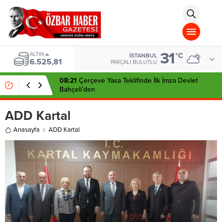
aohbet
islami
chat
omegla
türk
sohbet
31
cinsel
ALTIN
°C
İSTANBUL
6.525,81
sohbet
PARÇALI BULUTLU
dini
chat
08:21
Çerçeve Yasa Teklifinde İlk İmza Devlet
Bahçeli’den
ADD Kartal
Anasayfa
ADD Kartal