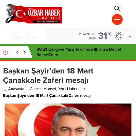
aohbet
islami
chat
omegla
türk
sohbet
31
cinsel
BIST
°C
İSTANBUL
13.798,82
sohbet
AÇIK
dini
chat
08:21
Çerçeve Yasa Teklifinde İlk İmza Devlet
Bahçeli’den
Başkan Şayir’den 18 Mart
Çanakkale Zaferi mesajı
Anasayfa
Güncel
,
Manşet
,
Yerel Haberler
Başkan Şayir’den 18 Mart Çanakkale Zaferi mesajı