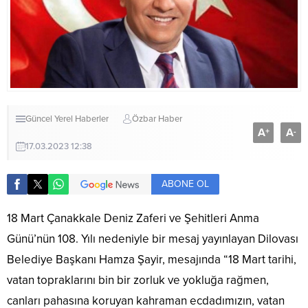
Güncel
Yerel Haberler
Özbar Haber
A
A
+
-
17.03.2023 12:38
ABONE OL
18 Mart Çanakkale Deniz Zaferi ve Şehitleri Anma
Günü’nün 108. Yılı nedeniyle bir mesaj yayınlayan Dilovası
Belediye Başkanı Hamza Şayir, mesajında “18 Mart tarihi,
vatan topraklarını bin bir zorluk ve yokluğa rağmen,
canları pahasına koruyan kahraman ecdadımızın, vatan