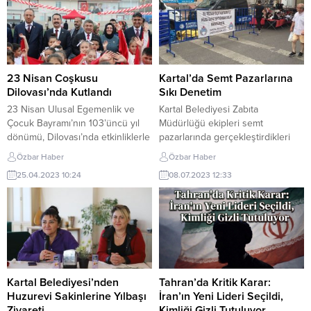
23 Nisan Coşkusu
Kartal’da Semt Pazarlarına
Dilovası’nda Kutlandı
Sıkı Denetim
23 Nisan Ulusal Egemenlik ve
Kartal Belediyesi Zabıta
Çocuk Bayramı’nın 103’üncü yıl
Müdürlüğü ekipleri semt
dönümü, Dilovası’nda etkinliklerle
pazarlarında gerçekleştirdikleri
kutlandı. Şehit Nihat Karadaş
yoğun denetimler sonucu
Özbar Haber
Özbar Haber
Stadında düzenlenen törene AK
kurallara uymayan pazarcı
25.04.2023 10:24
08.07.2023 12:33
Parti Kocaeli Milletvekili Cemil
esnaflarının tezgâhlarını kapatıyor.
Yaman Kaymakam Metin Kubilay,
Hem denetimler hem de
Belediye Başkanı Hamza Şayir’in
vatandaşların şikâyetleri üzerine
yanı sıra siyasi partilerin ilçe
ekipler eksik tartı, kusurlu ve
başkanları, kurum müdürleri,
çürük ürün gibi yöntemlerle hileli
belediye meclis üyeleri, mahalle
satış yapan esnafa karşı yoğun
muhtarları, sivil toplum kuruluşları,
denetimler gerçekleştiriyor.
öğretmenler, öğrenciler...
Kartal’ın 20 farklı mahallesinde
Kartal Belediyesi’nden
Tahran’da Kritik Karar:
haftanın belirli günlerinde kurulan
Huzurevi Sakinlerine Yılbaşı
İran’ın Yeni Lideri Seçildi,
semt...
Ziyareti
Kimliği Gizli Tutuluyor